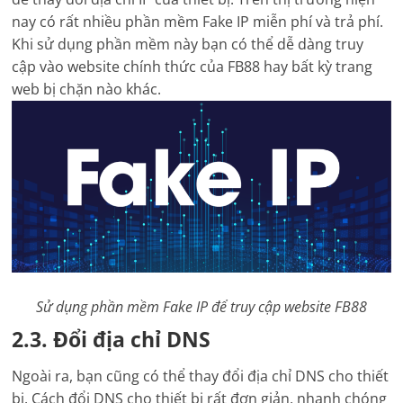
nay có rất nhiều phần mềm Fake IP miễn phí và trả phí.
Khi sử dụng phần mềm này bạn có thể dễ dàng truy
cập vào website chính thức của FB88 hay bất kỳ trang
web bị chặn nào khác.
Sử dụng phần mềm Fake IP để truy cập website FB88
2.3. Đổi địa chỉ DNS
Ngoài ra, bạn cũng có thể thay đổi địa chỉ DNS cho thiết
bị. Cách đổi DNS cho thiết bị rất đơn giản, nhanh chóng