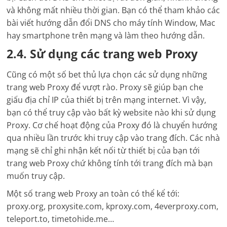
và không mất nhiều thời gian. Bạn có thể tham khảo các
bài viết hướng dẫn đổi DNS cho máy tính Window, Mac
hay smartphone trên mạng và làm theo hướng dẫn.
2.4. Sử dụng các trang web Proxy
Cũng có một số bet thủ lựa chọn các sử dụng những
trang web Proxy để vượt rào. Proxy sẽ giúp bạn che
giấu địa chỉ IP của thiết bị trên mạng internet. Vì vậy,
bạn có thể truy cập vào bất kỳ website nào khi sử dụng
Proxy. Cơ chế hoạt động của Proxy đó là chuyển hướng
qua nhiều lần trước khi truy cập vào trang đích. Các nhà
mạng sẽ chỉ ghi nhận kết nối từ thiết bị của bạn tới
trang web Proxy chứ không tính tới trang đích mà bạn
muốn truy cập.
Một số trang web Proxy an toàn có thể kể tới:
proxy.org, proxysite.com, kproxy.com, 4everproxy.com,
teleport.to, timetohide.me…