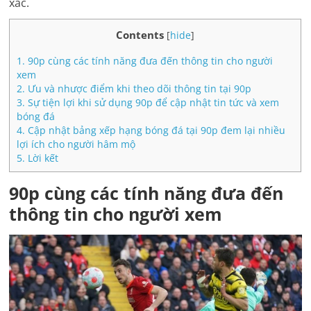
xác.
Contents
[
hide
]
1.
90p cùng các tính năng đưa đến thông tin cho người
xem
2.
Ưu và nhược điểm khi theo dõi thông tin tại 90p
3.
Sự tiện lợi khi sử dụng 90p để cập nhật tin tức và xem
bóng đá
4.
Cập nhật bảng xếp hạng bóng đá tại 90p đem lại nhiều
lợi ích cho người hâm mộ
5.
Lời kết
90p cùng các tính năng đưa đến
thông tin cho người xem