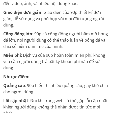
đến video, ảnh, và nhiều nội dung khác.
Giao diện đơn giản
: Giao diện của 90p thiết kế đơn
giản, dễ sử dụng và phù hợp với mọi đối tượng người
dùng.
Cộng đồng lớn
: 90p có cộng đồng người hâm mộ bóng
đá lớn, nơi người dùng có thể thảo luận về bóng đá và
chia sẻ niềm đam mê của mình.
Miễn phí
: Dịch vụ của 90p hoàn toàn miễn phí, không
yêu cầu người dùng trả bất kỳ khoản phí nào để sử
dụng.
Nhược điểm:
Quảng cáo
: 90p hiển thị nhiều quảng cáo, gây khó chịu
cho người dùng.
Lỗi cập nhật
: Đôi khi trang web có thể gặp lỗi cập nhật,
khiến người dùng không thể nhận được tin tức mới