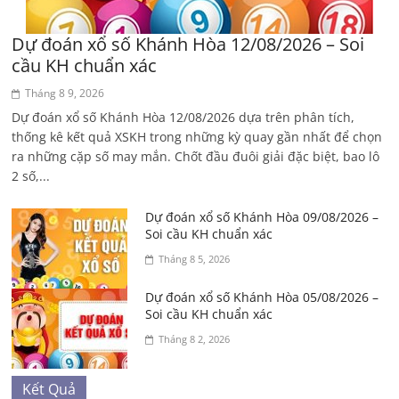
Dự đoán xổ số Khánh Hòa 12/08/2026 – Soi
cầu KH chuẩn xác
Tháng 8 9, 2026
Dự đoán xổ số Khánh Hòa 12/08/2026 dựa trên phân tích,
thống kê kết quả XSKH trong những kỳ quay gần nhất để chọn
ra những cặp số may mắn. Chốt đầu đuôi giải đặc biệt, bao lô
2 số,...
Dự đoán xổ số Khánh Hòa 09/08/2026 –
Soi cầu KH chuẩn xác
Tháng 8 5, 2026
Dự đoán xổ số Khánh Hòa 05/08/2026 –
Soi cầu KH chuẩn xác
Tháng 8 2, 2026
Kết Quả