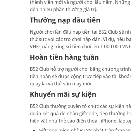
thành viên mới và người chơi lâu năm. Những
đến nhiều phần thưởng giá trị.
Thưởng nạp đầu tiên
Người chơi lần đầu nạp tiền tại B52 Club sẽ nh
thử sức với các trò chơi hấp dẫn. Ví dụ, nếu
VNĐ, nâng tổng số tiền chơi lên 1.000.000 VN
Hoàn tiền hàng tuần
B52 Club hỗ trợ người chơi bằng chương trình
tiền hoàn sẽ được cộng trực tiếp vào tài khoả
quay lại và thử vận may mới.
Khuyến mãi sự kiện
B52 Club thường xuyên tổ chức các sự kiện h
đoán kết quả để nhận giftcode, tiền thưởng h
hiện vật như thẻ cào điện thoại, iPhone, lapto
Giftcode miễn phí: Được phát trên fanpage