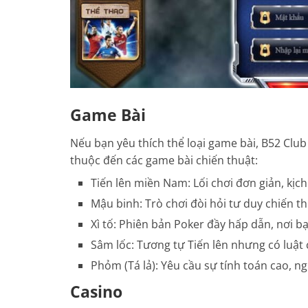
Game Bài
Nếu bạn yêu thích thể loại game bài, B52 Clu
thuộc đến các game bài chiến thuật:
Tiến lên miền Nam: Lối chơi đơn giản, kịch
Mậu binh: Trò chơi đòi hỏi tư duy chiến th
Xì tố: Phiên bản Poker đầy hấp dẫn, nơi bạ
Sâm lốc: Tương tự Tiến lên nhưng có luật
Phỏm (Tá lả): Yêu cầu sự tính toán cao, ng
Casino