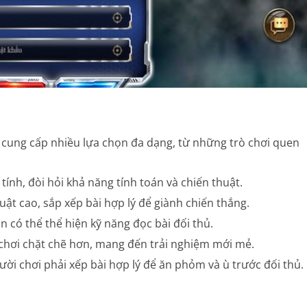
b cung cấp nhiều lựa chọn đa dạng, từ những trò chơi quen
 tính, đòi hỏi khả năng tính toán và chiến thuật.
uật cao, sắp xếp bài hợp lý để giành chiến thắng.
n có thể thể hiện kỹ năng đọc bài đối thủ.
 chơi chặt chẽ hơn, mang đến trải nghiệm mới mẻ.
ười chơi phải xếp bài hợp lý để ăn phỏm và ù trước đối thủ.