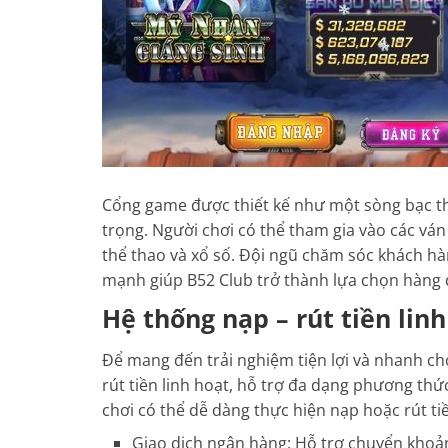
Cổng game được thiết kế như một sòng bạc th
trọng. Người chơi có thể tham gia vào các ván
thể thao và xổ số. Đội ngũ chăm sóc khách h
mạnh giúp B52 Club trở thành lựa chọn hàng 
Hệ thống nạp – rút tiền linh
Để mang đến trải nghiệm tiện lợi và nhanh ch
rút tiền linh hoạt, hỗ trợ đa dạng phương thứ
chơi có thể dễ dàng thực hiện nạp hoặc rút ti
Giao dịch ngân hàng: Hỗ trợ chuyển khoản