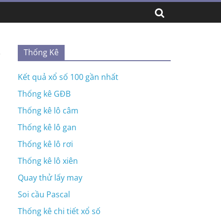
o
Thống Kê
Kết quả xổ số 100 gần nhất
Thống kê GĐB
Thống kê lô câm
Thống kê lô gan
Thống kê lô rơi
Thống kê lô xiên
Quay thử lấy may
Soi cầu Pascal
Thống kê chi tiết xổ số