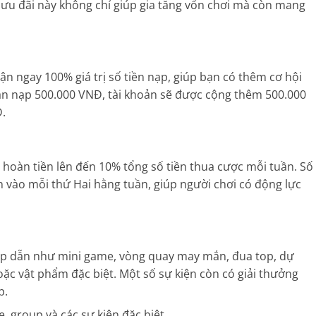
 ưu đãi này không chỉ giúp gia tăng vốn chơi mà còn mang
ận ngay 100% giá trị số tiền nạp, giúp bạn có thêm cơ hội
 bạn nạp 500.000 VNĐ, tài khoản sẽ được cộng thêm 500.000
Đ.
 hoàn tiền lên đến 10% tổng số tiền thua cược mỗi tuần. Số
n vào mỗi thứ Hai hằng tuần, giúp người chơi có động lực
ấp dẫn như mini game, vòng quay may mắn, đua top, dự
oặc vật phẩm đặc biệt. Một số sự kiện còn có giải thưởng
p.
, group và các sự kiện đặc biệt.