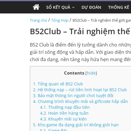
SỔ KẾT QUẢ
DỰ ĐOÁN
THỐNG KÊ
/
/
Trang chủ
Tổng Hợp
B52Club – Trải nghiệm thế giới g
B52Club – Trải nghiệm thế
B52 Club là điểm đến lý tưởng dành cho nhữn
giải trí sống động và hấp dẫn. Với giao diện t
chơi đa dạng, nền tảng này hứa hẹn mang đến n
Contents
[
hide
]
1.
Tổng quan về B52 Club
2.
Hệ thống nạp – rút tiền linh hoạt tại B52 Club
3.
Bảo mật thông tin người chơi tuyệt đối
4.
Chương trình khuyến mãi và giftcode hấp dẫn
4.1.
Thưởng nạp đầu tiên
4.2.
Hoàn tiền hàng tuần
4.3.
Khuyến mãi sự kiện
5.
Kho game đa dạng giải trí không giới hạn
5.1.
Game Bài