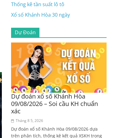
Thống kê tần suất lô tô
Xổ số Khánh Hòa 30 ngày
Dự Đoán
Dự đoán xổ số Khánh Hòa
09/08/2026 – Soi cầu KH chuẩn
xác
Tháng 8 5, 2026
Dự đoán xổ số Khánh Hòa 09/08/2026 dựa
trên phân tích, thống kê kết quả XSKH trong