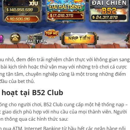
u nhỏ, đem đến trải nghiệm chân thực với không gian sang
 bài kịch tính hoặc thử vận may với những trò chơi cá cược
àng tận tâm, chuyên nghiệp cũng là một trong những điểm
đầu của bet thủ.
 hoạt tại B52 Club
óng cho người chơi, B52 Club cung cấp một hệ thống nạp –
c giao dịch phù hợp với nhu cầu của mọi thành viên. Người
ền thông qua các hình thức sau:
 qua ATM, Internet Banking từ hầu hết các ngân hàng nội