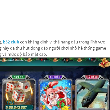
g,
b52 club
còn khẳng định vị thế hàng đầu trong lĩnh vực
tảng này đã thu hút đông đảo người chơi nhờ hệ thống game
g và mức độ bảo mật cao.