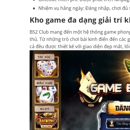
Nhiệm vụ hằng ngày: Đăng nhập, chơi đủ
Kho game đa dạng giải trí k
B52 Club mang đến một hệ thống game phong 
thủ. Từ những trò chơi bài kinh điển đến các g
cả đều được thiết kế với giao diện đẹp mắt, lố