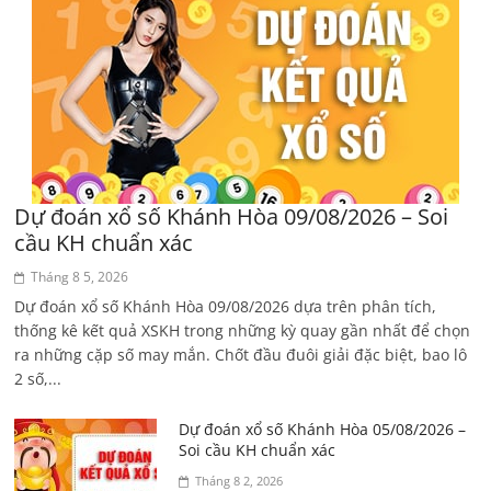
Dự đoán xổ số Khánh Hòa 09/08/2026 – Soi
cầu KH chuẩn xác
Tháng 8 5, 2026
Dự đoán xổ số Khánh Hòa 09/08/2026 dựa trên phân tích,
thống kê kết quả XSKH trong những kỳ quay gần nhất để chọn
ra những cặp số may mắn. Chốt đầu đuôi giải đặc biệt, bao lô
2 số,...
Dự đoán xổ số Khánh Hòa 05/08/2026 –
Soi cầu KH chuẩn xác
Tháng 8 2, 2026