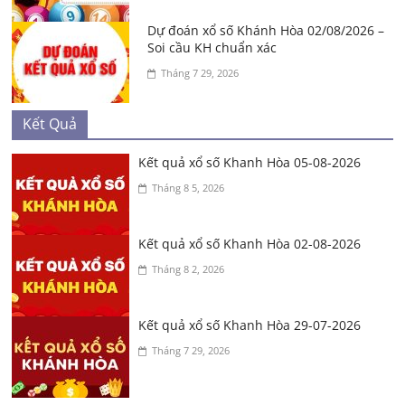
Dự đoán xổ số Khánh Hòa 02/08/2026 –
Soi cầu KH chuẩn xác
Tháng 7 29, 2026
Kết Quả
Kết quả xổ số Khanh Hòa 05-08-2026
Tháng 8 5, 2026
Kết quả xổ số Khanh Hòa 02-08-2026
Tháng 8 2, 2026
Kết quả xổ số Khanh Hòa 29-07-2026
Tháng 7 29, 2026