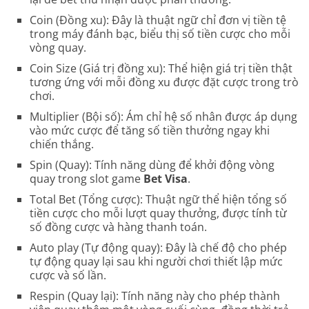
Coin (Đồng xu): Đây là thuật ngữ chỉ đơn vị tiền tệ
trong máy đánh bạc, biểu thị số tiền cược cho mỗi
vòng quay.
Coin Size (Giá trị đồng xu): Thể hiện giá trị tiền thật
tương ứng với mỗi đồng xu được đặt cược trong trò
chơi.
Multiplier (Bội số): Ám chỉ hệ số nhân được áp dụng
vào mức cược để tăng số tiền thưởng ngay khi
chiến thắng.
Spin (Quay): Tính năng dùng để khởi động vòng
quay trong slot game
Bet Visa
.
Total Bet (Tổng cược): Thuật ngữ thể hiện tổng số
tiền cược cho mỗi lượt quay thưởng, được tính từ
số đồng cược và hàng thanh toán.
Auto play (Tự động quay): Đây là chế độ cho phép
tự động quay lại sau khi người chơi thiết lập mức
cược và số lần.
Respin (Quay lại): Tính năng này cho phép thành