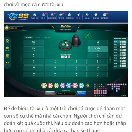
chơi và mẹo cá cược tài xỉu.
Để dễ hiểu, tài xỉu là một trò chơi cá cược để đoán một
con số cụ thể mà nhà cái chọn. Người chơi chỉ cần dự
đoán kết quả cuộc thi. Nếu dự đoán cao hơn hoặc thấp
hơn con số do nhà cái đưa ra, bạn sẽ thắng.