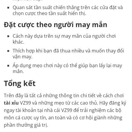
Quan sát tần suất chiến thắng trên các cửa đặt và
chọn cược theo tần suất hiển thị.
Đặt cược theo người may mắn
Cách này dựa trên sự may mắn của người chơi
khác.
Thích hợp khi bạn đã thua nhiều và muốn thay đổi
vận may.
Áp dụng mẹo chơi này có thể giúp bạn lấy lại may
mắn.
Tổng kết
Trên đây là tất cả những thông tin chi tiết về cách chơi
tài xỉu
VZ99 và những mẹo từ các cao thủ. Hãy đăng ký
ngay tài khoản tại nhà cái VZ99 để trải nghiệm các bộ
môn cá cược uy tín, an toàn và có cơ hội giành những
phần thưởng giá trị.