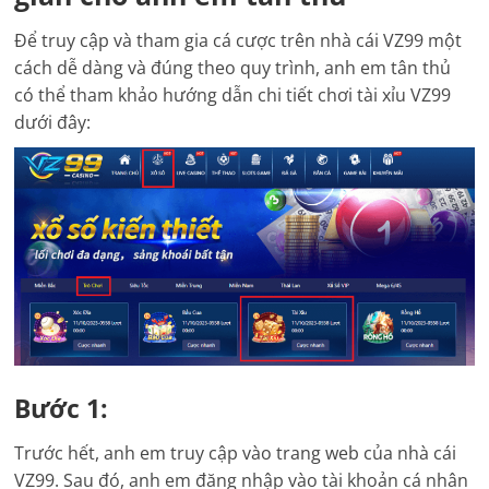
Để truy cập và tham gia cá cược trên nhà cái VZ99 một
cách dễ dàng và đúng theo quy trình, anh em tân thủ
có thể tham khảo hướng dẫn chi tiết chơi tài xỉu VZ99
dưới đây:
Bước 1:
Trước hết, anh em truy cập vào trang web của nhà cái
VZ99. Sau đó, anh em đăng nhập vào tài khoản cá nhân