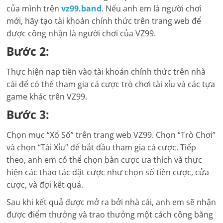
của mình trên
vz99.band
. Nếu anh em là người chơi
mới, hãy tạo tài khoản chính thức trên trang web để
được công nhận là người chơi của VZ99.
Bước 2:
Thực hiện nạp tiền vào tài khoản chính thức trên nhà
cái để có thể tham gia cá cược trò chơi tài xỉu và các tựa
game khác trên VZ99.
Bước 3:
Chọn mục “Xổ Số” trên trang web VZ99. Chọn “Trò Chơi”
và chọn “Tài Xỉu” để bắt đầu tham gia cá cược. Tiếp
theo, anh em có thể chọn bàn cược ưa thích và thực
hiện các thao tác đặt cược như chọn số tiền cược, cửa
cược, và đợi kết quả.
Sau khi kết quả được mở ra bởi nhà cái, anh em sẽ nhận
được điểm thưởng và trao thưởng một cách công bằng