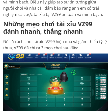
và minh bạch. Điều này giúp tạo sự tin tưởng giữa
người chơi và nhà cái, đảm bảo rằng anh em có trải
nghiệm cá cược tài xỉu tại VZ99 an toàn và minh bạch.
Những mẹo chơi tài xỉu VZ99
đánh nhanh, thắng nhanh
Để có cách chơi tài xỉu VZ99 hiệu quả và giảm thiểu tỷ lệ
thua, VZ99 đã chỉ ra 3 mẹo chơi sau đây: