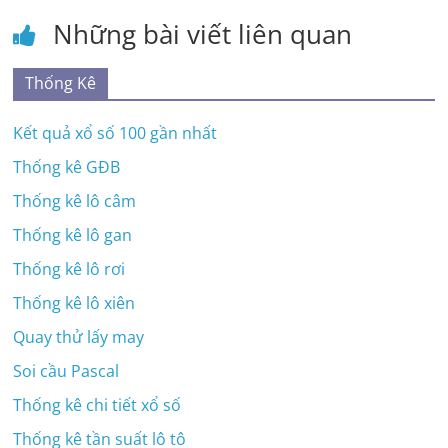
Những bài viết liên quan
Thống Kê
Kết quả xổ số 100 gần nhất
Thống kê GĐB
Thống kê lô câm
Thống kê lô gan
Thống kê lô rơi
Thống kê lô xiên
Quay thử lấy may
Soi cầu Pascal
Thống kê chi tiết xổ số
Thống kê tần suất lô tô