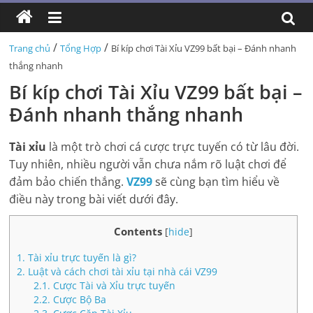
/
/
Trang chủ
Tổng Hợp
Bí kíp chơi Tài Xỉu VZ99 bất bại – Đánh nhanh
thắng nhanh
Bí kíp chơi Tài Xỉu VZ99 bất bại –
Đánh nhanh thắng nhanh
Tài xỉu
là một trò chơi cá cược trực tuyến có từ lâu đời.
Tuy nhiên, nhiều người vẫn chưa nắm rõ luật chơi để
đảm bảo chiến thắng.
VZ99
sẽ cùng bạn tìm hiểu về
điều này trong bài viết dưới đây.
Contents
[
hide
]
1.
Tài xỉu trực tuyến là gì?
2.
Luật và cách chơi tài xỉu tại nhà cái VZ99
2.1.
Cược Tài và Xỉu trực tuyến
2.2.
Cược Bộ Ba