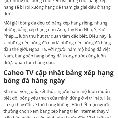
lại, những đội bóng chơi kém và đứng cuối bảng xếp
hạng sẽ bị rơi xuống hạng để tham gia giải đấu ở hạng
dưới.
Mỗi giải bóng đá đều có bảng xếp hạng riêng, nhưng
những bảng xếp hạng như Anh, Tây Ban Nha, Ý, Đức,
Pháp,… luôn thu hút sự quan tâm đặc biệt. Điều này là
vì những nền bóng đá này là những nền bóng đá hàng
đầu thế giới. Ngoài ra, với người hâm mộ bóng đá Việt
Nam, bảng xếp hạng bóng đá trong nước cũng luôn
được quan tâm hàng đầu.
Caheo TV cập nhật bảng xếp hạng
bóng đá hàng ngày
Khi một vòng đấu kết thúc, người hâm mộ luôn muốn
biết đội bóng yêu thích của mình đứng ở vị trí nào, liệu
có sự thay đổi về thứ hạng không. Hầu hết mọi người
thường chọn xem bảng xếp hạng trên internet thay vì
trên báo hoặc truyền hình như trước đây. Vì chỉ cần vài