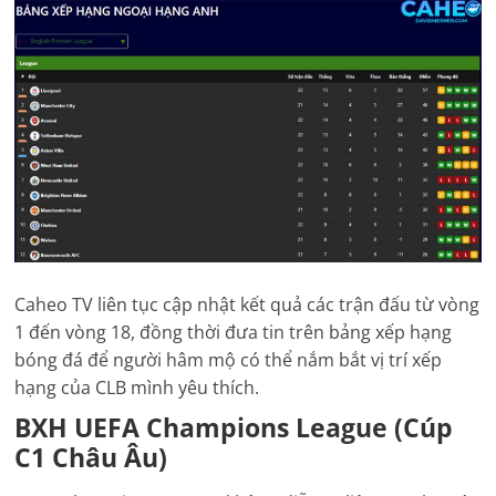
Caheo TV liên tục cập nhật kết quả các trận đấu từ vòng
1 đến vòng 18, đồng thời đưa tin trên bảng xếp hạng
bóng đá để người hâm mộ có thể nắm bắt vị trí xếp
hạng của CLB mình yêu thích.
BXH UEFA Champions League (Cúp
C1 Châu Âu)