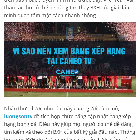
thao tác, họ có thể dễ dàng tìm thấy BXH của giải đấu
mình quan tâm một cách nhanh chóng.
Nhận thức được nhu cầu này của người hâm mộ,
luongsontv
đã tích hợp chức năng cập nhật bảng xếp
hạng bóng đá. Điều này giúp mọi người có thể dễ dàng
tìm kiếm và theo dõi BXH của bất kỳ giải đấu nào. Thông
tin trong BXH được Caheo TV cung cấp được đảm bảo