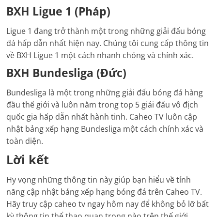
BXH Ligue 1 (Pháp)
Ligue 1 đang trở thành một trong những giải đấu bóng
đá hấp dẫn nhất hiện nay. Chúng tôi cung cấp thông tin
về BXH Ligue 1 một cách nhanh chóng và chính xác.
BXH Bundesliga (Đức)
Bundesliga là một trong những giải đấu bóng đá hàng
đầu thế giới và luôn nằm trong top 5 giải đấu vô địch
quốc gia hấp dẫn nhất hành tinh. Caheo TV luôn cập
nhật bảng xếp hạng Bundesliga một cách chính xác và
toàn diện.
Lời kết
Hy vọng những thông tin này giúp bạn hiểu về tính
năng cập nhật bảng xếp hạng bóng đá trên Caheo TV.
Hãy truy cập caheo tv ngay hôm nay để không bỏ lỡ bất
kỳ thông tin thể thao quan trọng nào trên thế giới.