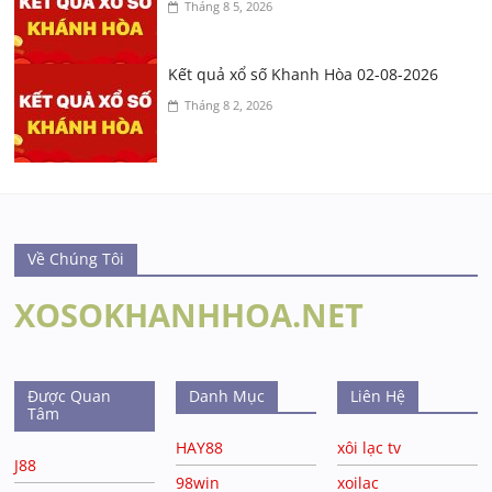
Tháng 8 5, 2026
Kết quả xổ số Khanh Hòa 02-08-2026
Tháng 8 2, 2026
Về Chúng Tôi
XOSOKHANHHOA.NET
Được Quan
Danh Mục
Liên Hệ
Tâm
HAY88
xôi lạc tv
J88
98win
xoilac