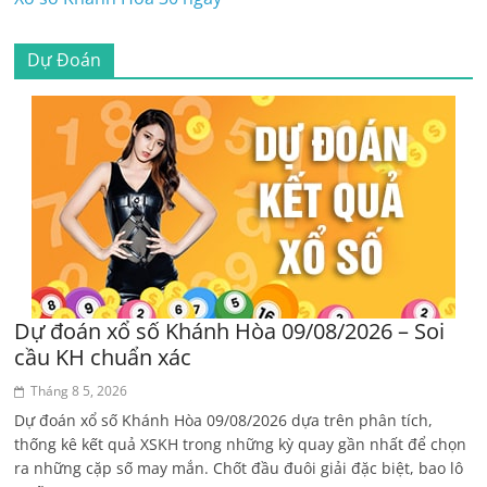
Dự Đoán
Dự đoán xổ số Khánh Hòa 09/08/2026 – Soi
cầu KH chuẩn xác
Tháng 8 5, 2026
Dự đoán xổ số Khánh Hòa 09/08/2026 dựa trên phân tích,
thống kê kết quả XSKH trong những kỳ quay gần nhất để chọn
ra những cặp số may mắn. Chốt đầu đuôi giải đặc biệt, bao lô