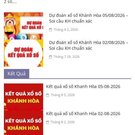
2 số,...
Dự đoán xổ số Khánh Hòa 05/08/2026 –
Soi cầu KH chuẩn xác
Tháng 8 2, 2026
Dự đoán xổ số Khánh Hòa 02/08/2026 –
Soi cầu KH chuẩn xác
Tháng 7 29, 2026
Kết Quả
Kết quả xổ số Khanh Hòa 05-08-2026
Tháng 8 5, 2026
Kết quả xổ số Khanh Hòa 02-08-2026
Tháng 8 2, 2026