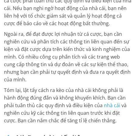
cá cược phải tuân thủ các quy định và điều kiện của nhà
cái. Nếu bạn nghi ngờ hoạt động của nhà cái, bạn nên
liên hệ với tổ chức giám sát và quản lý hoạt động cá
cược để báo cáo về các hoạt động bất thường.
Ngoài ra, để đạt được lợi nhuận từ cá cược, bạn cần
nghiên cứu và phân tích các thông tin liên quan đến sự
kiện và đặt cược dựa trên kiến thức và kinh nghiệm của
mình. Có nhiều công cụ phân tích và các trang web
cung cấp thông tin và dự đoán về các sự kiện thể thao,
nhưng bạn cần phải tự quyết định và đưa ra quyết định
của mình.
Tóm lại, lật tẩy cách ra kèo của nhà cái không phải là
hành động đúng đắn và không khuyến khích. Bạn cần
phải tuân thủ các quy định và điều kiện của
nhà cái
và
nghiên cứu kỹ các thông tin liên quan trước khi đặt
cược. Bạn cần nắm chắc để tăng tỉ lệ chiến thắng.