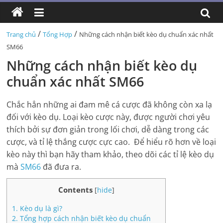
/
/
Trang chủ
Tổng Hợp
Những cách nhận biết kèo dụ chuẩn xác nhất
SM66
Những cách nhận biết kèo dụ
chuẩn xác nhất SM66
Chắc hẳn những ai đam mê cá cược đã không còn xa lạ
đối với kèo dụ. Loại kèo cược này, được người chơi yêu
thích bởi sự đơn giản trong lối chơi, dễ dàng trong các
cược, và tỉ lệ thắng cược cực cao. Để hiểu rõ hơn về loại
kèo này thì bạn hãy tham khảo, theo dõi các tỉ lệ kèo dụ
mà
SM66
đã đưa ra.
Contents
[
hide
]
1.
Kèo dụ là gì?
2.
Tổng hợp cách nhận biết kèo dụ chuẩn