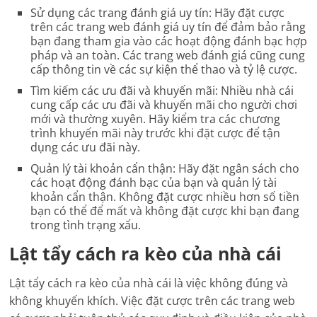
Sử dụng các trang đánh giá uy tín: Hãy đặt cược
trên các trang web đánh giá uy tín để đảm bảo rằng
bạn đang tham gia vào các hoạt động đánh bạc hợp
pháp và an toàn. Các trang web đánh giá cũng cung
cấp thông tin về các sự kiện thể thao và tỷ lệ cược.
Tìm kiếm các ưu đãi và khuyến mãi: Nhiều nhà cái
cung cấp các ưu đãi và khuyến mãi cho người chơi
mới và thường xuyên. Hãy kiểm tra các chương
trình khuyến mãi này trước khi đặt cược để tận
dụng các ưu đãi này.
Quản lý tài khoản cẩn thận: Hãy đặt ngân sách cho
các hoạt động đánh bạc của bạn và quản lý tài
khoản cẩn thận. Không đặt cược nhiều hơn số tiền
bạn có thể để mất và không đặt cược khi bạn đang
trong tình trạng xấu.
Lật tẩy cách ra kèo của nhà cái
Lật tẩy cách ra kèo của nhà cái là việc không đúng và
không khuyến khích. Việc đặt cược trên các trang web