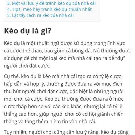
3.
Một vài lưu ý để tránh kèo dụ của nhà cái
4.
Tips, mẹo hay tránh kèo dụ chuẩn nhất
5.
Lật tẩy cách ra kèo của nhà cái
Kèo dụ là gì?
Kèo dụ là một thuật ngữ được sử dụng trong lĩnh vực
cá cược thể thao, bao gồm cả bóng đá. Nó thường được
sử dụng để chỉ một loại kèo mà nhà cái tạo ra để “dụ”
người chơi đặt cược.
Cụ thể, kèo dụ là kèo mà nhà cái tạo ra có tỷ lệ cược
hấp dẫn và hợp lý, thường được đưa ra với mục đích
thu hút người chơi đặt cược, đặc biệt là những người
mới chơi cá cược. Kèo dụ thường được đưa ra ở mức
cược thấp hơn so với các kèo khác, nhưng lại có tỷ lệ
thắng cao hơn, giúp người chơi có cơ hội giành chiến
thắng và tăng thêm niềm tin vào nhà cái.
Tuy nhiên, người chơi cũng cần lưu ý rằng, kèo dụ cũng