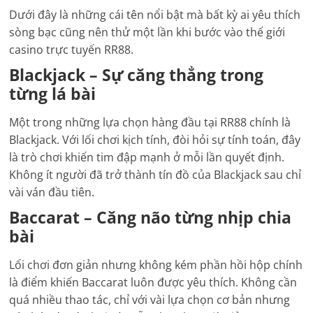
Dưới đây là những cái tên nổi bật mà bất kỳ ai yêu thích
sòng bạc cũng nên thử một lần khi bước vào thế giới
casino trực tuyến RR88.
Blackjack – Sự căng thẳng trong
từng lá bài
Một trong những lựa chọn hàng đầu tại RR88 chính là
Blackjack. Với lối chơi kịch tính, đòi hỏi sự tính toán, đây
là trò chơi khiến tim đập mạnh ở mỗi lần quyết định.
Không ít người đã trở thành tín đồ của Blackjack sau chỉ
vài ván đầu tiên.
Baccarat – Căng não từng nhịp chia
bài
Lối chơi đơn giản nhưng không kém phần hồi hộp chính
là điểm khiến Baccarat luôn được yêu thích. Không cần
quá nhiều thao tác, chỉ với vài lựa chọn cơ bản nhưng