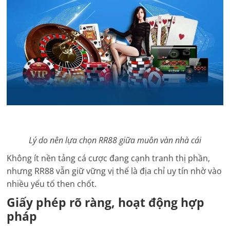
Lý do nên lựa chọn RR88 giữa muôn vàn nhà cái
Không ít nền tảng cá cược đang cạnh tranh thị phần,
nhưng RR88 vẫn giữ vững vị thế là địa chỉ uy tín nhờ vào
nhiều yếu tố then chốt.
Giấy phép rõ ràng, hoạt động hợp
pháp