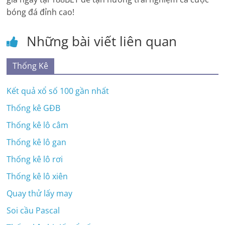
bóng đá đỉnh cao!
Những bài viết liên quan
Thống Kê
Kết quả xổ số 100 gần nhất
Thống kê GĐB
Thống kê lô câm
Thống kê lô gan
Thống kê lô rơi
Thống kê lô xiên
Quay thử lấy may
Soi cầu Pascal