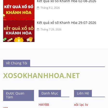
Kết quả xổ số Khanh Hòa 02-08-2026
Tháng 8 2, 2026
Kết quả xổ số Khanh Hòa 29-07-2026
Tháng 7 29, 2026
Về Chúng Tôi
XOSOKHANHHOA.NET
Được Quan
Danh Mục
Liên Hệ
Tâm
HAY88
xôi lạc tv