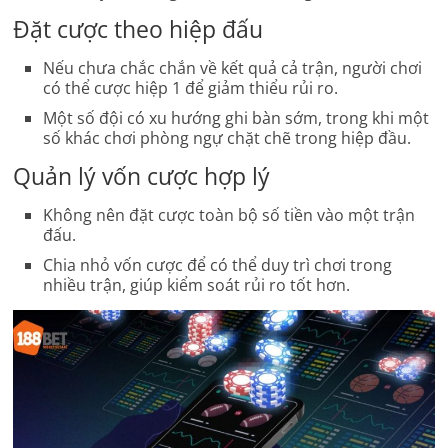
Đặt cược theo hiệp đấu
Nếu chưa chắc chắn về kết quả cả trận, người chơi
có thể cược hiệp 1 để giảm thiểu rủi ro.
Một số đội có xu hướng ghi bàn sớm, trong khi một
số khác chơi phòng ngự chặt chẽ trong hiệp đầu.
Quản lý vốn cược hợp lý
Không nên đặt cược toàn bộ số tiền vào một trận
đấu.
Chia nhỏ vốn cược để có thể duy trì chơi trong
nhiều trận, giúp kiểm soát rủi ro tốt hơn.