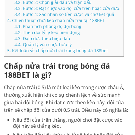
3.2.
Bước 2: Chọn giải đấu và trận đấu
3.3.
Bước 3: Đặt cược vào đội cửa trên hoặc cửa dưới
3.4.
Bước 4: Xác nhận số tiền cược và chờ kết quả
4.
Chiến thuật chơi kèo chấp nửa trái tại 188BET
4.1.
Phân tích phong độ đội bóng
4.2.
Theo dõi tỷ lệ kèo biến động
4.3.
Đặt cược theo hiệp đấu
4.4.
Quản lý vốn cược hợp lý
5.
Kết luận về chấp nửa trái trong bóng đá 188bet
Chấp nửa trái trong bóng đá
188BET là gì?
Chấp nửa trái (0.5) là một loại kèo trong cược châu Á,
thường xuất hiện khi có sự chênh lệch về sức mạnh
giữa hai đội bóng. Khi đặt cược theo kèo này, đội cửa
trên sẽ chấp đội cửa dưới 0.5 trái. Điều này có nghĩa là:
Nếu đội cửa trên thắng, người chơi đặt cược vào
đội này sẽ thắng kèo.