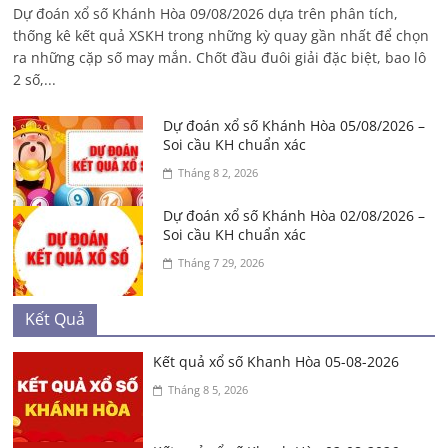
Dự đoán xổ số Khánh Hòa 09/08/2026 dựa trên phân tích,
thống kê kết quả XSKH trong những kỳ quay gần nhất để chọn
ra những cặp số may mắn. Chốt đầu đuôi giải đặc biệt, bao lô
2 số,...
Dự đoán xổ số Khánh Hòa 05/08/2026 –
Soi cầu KH chuẩn xác
Tháng 8 2, 2026
Dự đoán xổ số Khánh Hòa 02/08/2026 –
Soi cầu KH chuẩn xác
Tháng 7 29, 2026
Kết Quả
Kết quả xổ số Khanh Hòa 05-08-2026
Tháng 8 5, 2026