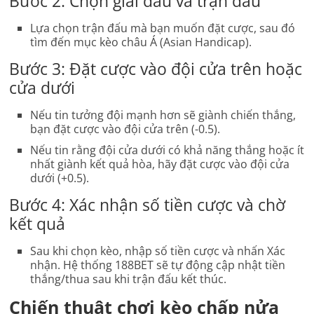
Bước 2: Chọn giải đấu và trận đấu
Lựa chọn trận đấu mà bạn muốn đặt cược, sau đó
tìm đến mục kèo châu Á (Asian Handicap).
Bước 3: Đặt cược vào đội cửa trên hoặc
cửa dưới
Nếu tin tưởng đội mạnh hơn sẽ giành chiến thắng,
bạn đặt cược vào đội cửa trên (-0.5).
Nếu tin rằng đội cửa dưới có khả năng thắng hoặc ít
nhất giành kết quả hòa, hãy đặt cược vào đội cửa
dưới (+0.5).
Bước 4: Xác nhận số tiền cược và chờ
kết quả
Sau khi chọn kèo, nhập số tiền cược và nhấn Xác
nhận. Hệ thống 188BET sẽ tự động cập nhật tiền
thắng/thua sau khi trận đấu kết thúc.
Chiến thuật chơi kèo chấp nửa