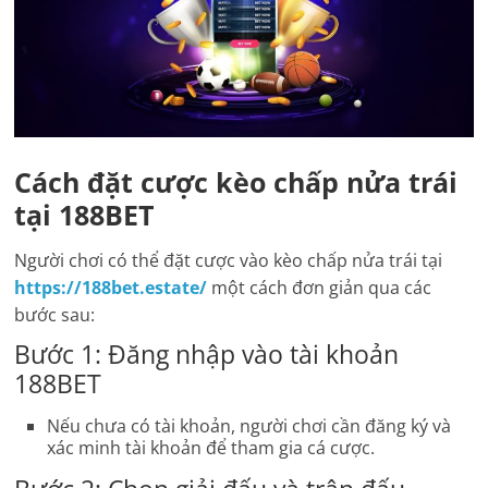
Cách đặt cược kèo chấp nửa trái
tại 188BET
Người chơi có thể đặt cược vào kèo chấp nửa trái tại
https://188bet.estate/
một cách đơn giản qua các
bước sau:
Bước 1: Đăng nhập vào tài khoản
188BET
Nếu chưa có tài khoản, người chơi cần đăng ký và
xác minh tài khoản để tham gia cá cược.