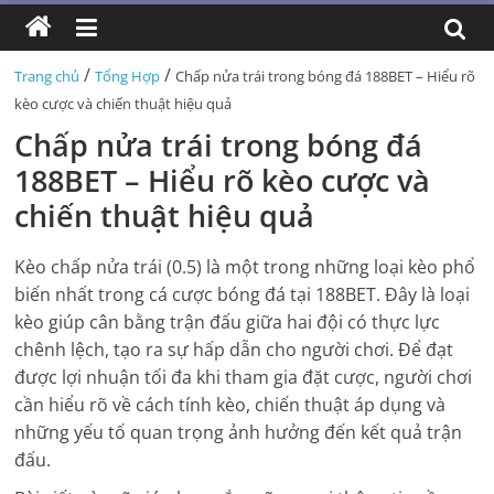
/
/
Trang chủ
Tổng Hợp
Chấp nửa trái trong bóng đá 188BET – Hiểu rõ
kèo cược và chiến thuật hiệu quả
Chấp nửa trái trong bóng đá
188BET – Hiểu rõ kèo cược và
chiến thuật hiệu quả
Kèo chấp nửa trái (0.5) là một trong những loại kèo phổ
biến nhất trong cá cược bóng đá tại 188BET. Đây là loại
kèo giúp cân bằng trận đấu giữa hai đội có thực lực
chênh lệch, tạo ra sự hấp dẫn cho người chơi. Để đạt
được lợi nhuận tối đa khi tham gia đặt cược, người chơi
cần hiểu rõ về cách tính kèo, chiến thuật áp dụng và
những yếu tố quan trọng ảnh hưởng đến kết quả trận
đấu.