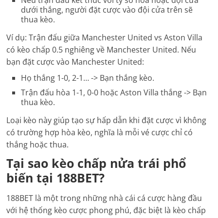
Nếu trận đấu kết thúc với tỷ số hòa hoặc đội cửa
dưới thắng, người đặt cược vào đội cửa trên sẽ
thua kèo.
Ví dụ: Trận đấu giữa Manchester United vs Aston Villa
có kèo chấp 0.5 nghiêng về Manchester United. Nếu
bạn đặt cược vào Manchester United:
Họ thắng 1-0, 2-1… -> Bạn thắng kèo.
Trận đấu hòa 1-1, 0-0 hoặc Aston Villa thắng -> Bạn
thua kèo.
Loại kèo này giúp tạo sự hấp dẫn khi đặt cược vì không
có trường hợp hòa kèo, nghĩa là mỗi vé cược chỉ có
thắng hoặc thua.
Tại sao kèo chấp nửa trái phổ
biến tại 188BET?
188BET là một trong những nhà cái cá cược hàng đầu
với hệ thống kèo cược phong phú, đặc biệt là kèo chấp