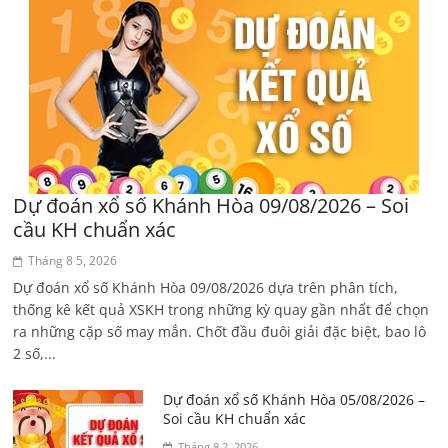
Dự đoán xổ số Khánh Hòa 09/08/2026 – Soi
cầu KH chuẩn xác
Tháng 8 5, 2026
Dự đoán xổ số Khánh Hòa 09/08/2026 dựa trên phân tích,
thống kê kết quả XSKH trong những kỳ quay gần nhất để chọn
ra những cặp số may mắn. Chốt đầu đuôi giải đặc biệt, bao lô
2 số,...
Dự đoán xổ số Khánh Hòa 05/08/2026 –
Soi cầu KH chuẩn xác
Tháng 8 2, 2026