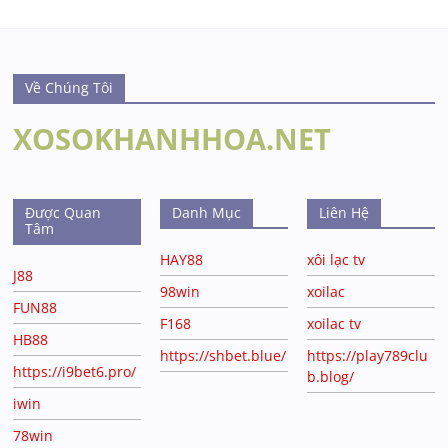
Về Chúng Tôi
XOSOKHANHHOA.NET
Được Quan
Danh Mục
Liên Hệ
Tâm
HAY88
xôi lạc tv
J88
98win
xoilac
FUN88
F168
xoilac tv
HB88
https://shbet.blue/
https://play789clu
https://i9bet6.pro/
b.blog/
iwin
78win