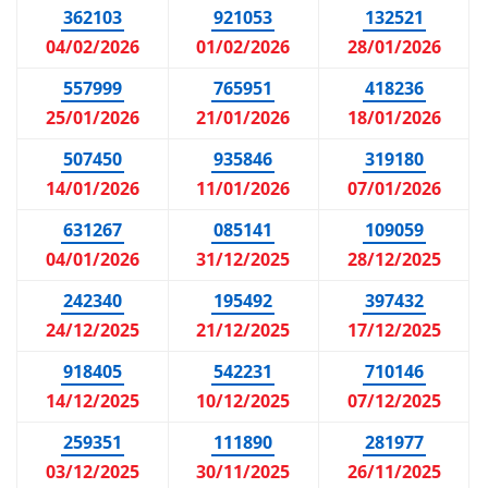
362103
921053
132521
04/02/2026
01/02/2026
28/01/2026
557999
765951
418236
25/01/2026
21/01/2026
18/01/2026
507450
935846
319180
14/01/2026
11/01/2026
07/01/2026
631267
085141
109059
04/01/2026
31/12/2025
28/12/2025
242340
195492
397432
24/12/2025
21/12/2025
17/12/2025
918405
542231
710146
14/12/2025
10/12/2025
07/12/2025
259351
111890
281977
03/12/2025
30/11/2025
26/11/2025