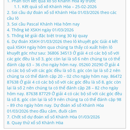
1.
Phân tích kết quả xổ số Khánh Hòa kỳ trước
1.1.
Kết quả sổ xố Khánh Hòa – 25-02-2026
2.
Soi cầu dự đoán xổ số Khánh Hòa 01/03/2026 theo các
cầu lô
3.
Soi cầu Pascal Khánh Hòa hôm nay
4.
Thống kê XSKH ngày 01/03/2026
5.
Thống kê giải đặc biệt trong 30 kỳ quay
6.
Dự đoán XSKH 01/03/2026 theo lô khuyết góc Giải 4 kết
quả XSKH ngày hôm qua chúng ta thấy có xuất hiện lô
khuyết góc như sau: 36806 34513 Ở giải 4 có các bộ số với
các góc đều là số 3, góc còn lại là số 6 nên chúng ta có thể
đánh cặp 63 – 36 cho ngày hôm nay. 05260 20290 Ở giải 4
có các bộ số với các góc đều là số 0, góc còn lại là số 2 nên
chúng ta có thể đánh cặp 20 – 02 cho ngày hôm nay. 86472
87638 Ở giải 4 có các bộ số với các góc đều là số 8, góc còn
lại là số 2 nên chúng ta có thể đánh cặp 28 – 82 cho ngày
hôm nay. 87638 87729 Ở giải 4 có các bộ số với các góc đều
là số 8, góc còn lại là số 9 nên chúng ta có thể đánh cặp 98
– 89 cho ngày hôm nay. Dự đoán xổ số Khánh Hòa
01/03/2026 theo đầu câm, đuôi câm
7.
Chốt số dự đoán xổ số Khánh Hòa 01/03/2026
8.
Quay thử xổ số Khánh Hòa