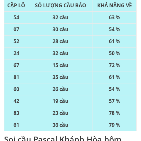
CẶP LÔ
SỐ LƯỢNG CẦU BÁO
KHẢ NĂNG VỀ
54
32 cầu
63 %
07
30 cầu
54 %
52
28 cầu
61 %
24
32 cầu
50 %
67
15 cầu
72 %
81
35 cầu
61 %
60
26 cầu
54 %
42
19 cầu
57 %
83
23 cầu
78 %
61
36 cầu
79 %
Soi cầu Pascal
Khánh Hòa
hôm