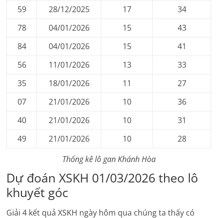
59
28/12/2025
17
34
78
04/01/2026
15
43
84
04/01/2026
15
41
56
11/01/2026
13
33
35
18/01/2026
11
27
07
21/01/2026
10
36
40
21/01/2026
10
31
49
21/01/2026
10
28
Thống kê lô gan
Khánh Hòa
Dự đoán
XSKH
01/03/2026 theo lô
khuyết góc
Giải 4 kết quả
XSKH
ngày hôm qua chúng ta thấy có