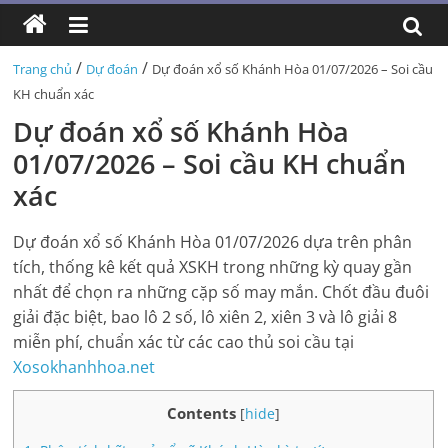
/
/
Trang chủ
Dự đoán
Dự đoán xổ số Khánh Hòa 01/07/2026 – Soi cầu
KH chuẩn xác
Dự đoán xổ số Khánh Hòa
01/07/2026 – Soi cầu KH chuẩn
xác
Dự đoán xổ số
Khánh Hòa
01/07/2026
dựa trên phân
tích, thống kê kết quả
XSKH
trong những kỳ quay gần
nhất để chọn ra những cặp số may mắn. Chốt đầu đuôi
giải đặc biệt, bao lô 2 số, lô xiên 2, xiên 3 và lô giải 8
miễn phí, chuẩn xác từ các cao thủ soi cầu tại
Xosokhanhhoa.net
Contents
[
hide
]