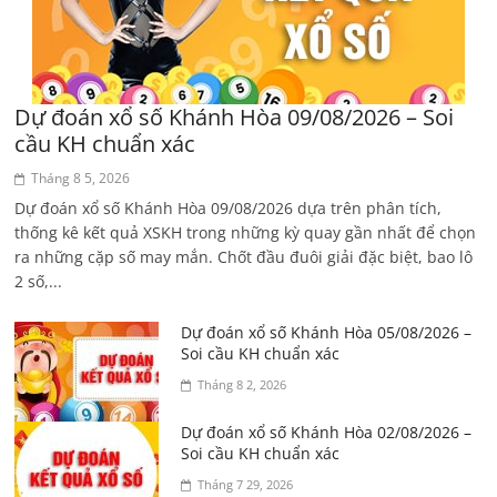
Dự đoán xổ số Khánh Hòa 09/08/2026 – Soi
cầu KH chuẩn xác
Tháng 8 5, 2026
Dự đoán xổ số Khánh Hòa 09/08/2026 dựa trên phân tích,
thống kê kết quả XSKH trong những kỳ quay gần nhất để chọn
ra những cặp số may mắn. Chốt đầu đuôi giải đặc biệt, bao lô
2 số,...
Dự đoán xổ số Khánh Hòa 05/08/2026 –
Soi cầu KH chuẩn xác
Tháng 8 2, 2026
Dự đoán xổ số Khánh Hòa 02/08/2026 –
Soi cầu KH chuẩn xác
Tháng 7 29, 2026