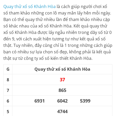
Quay thử xổ số
Khánh Hòa
là cách giúp người chơi xổ
số tham khảo những con lô may mắn lấy hên mỗi ngày.
Bạn có thể quay thử nhiều lần để tham khảo nhiều cặp
số khác nhau của xổ số
Khánh Hòa
. Kết quả quay thử
xổ số
Khánh Hòa
được lấy ngẫu nhiên trong dãy số từ 0
đến 9, với cách xuất hiện tương tự như kết quả xổ số
thật. Tuy nhiên, đây cũng chỉ là 1 trong những cách giúp
bạn có nhiều sự lựa chọn số đẹp, không phải là kết quả
thật sự từ công ty xổ số kiến thiết
Khánh Hòa
.
G
Quay thử xổ số
Khánh Hòa
37
8
865
7
6931
6042
5399
6
4744
5