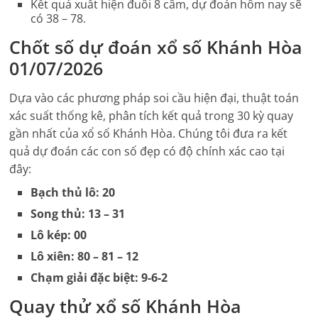
Kết quả xuất hiện đuôi 8 câm, dự đoán hôm nay sẽ
có 38 – 78.
Chốt số dự đoán xổ số
Khánh Hòa
01/07/2026
Dựa vào các phương pháp soi cầu hiện đại, thuật toán
xác suất thống kê, phân tích kết quả trong 30 kỳ quay
gần nhất của xổ số
Khánh Hòa
. Chúng tôi đưa ra kết
quả dự đoán các con số đẹp có độ chính xác cao tại
đây:
Bạch thủ lô: 20
Song thủ: 13 – 31
Lô kép: 00
Lô xiên: 80 – 81 – 12
Chạm giải đặc biệt: 9-6-2
Quay thử xổ số
Khánh Hòa