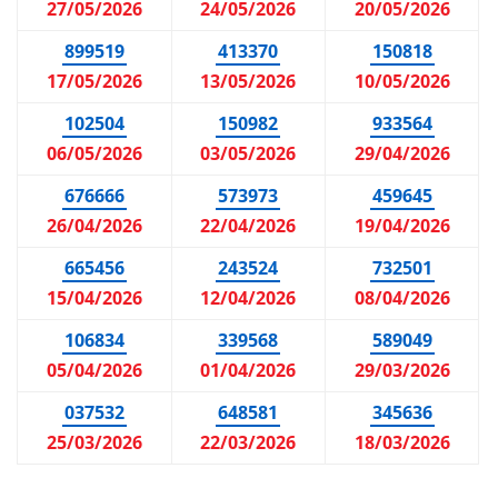
27/05/2026
24/05/2026
20/05/2026
899519
413370
150818
17/05/2026
13/05/2026
10/05/2026
102504
150982
933564
06/05/2026
03/05/2026
29/04/2026
676666
573973
459645
26/04/2026
22/04/2026
19/04/2026
665456
243524
732501
15/04/2026
12/04/2026
08/04/2026
106834
339568
589049
05/04/2026
01/04/2026
29/03/2026
037532
648581
345636
25/03/2026
22/03/2026
18/03/2026