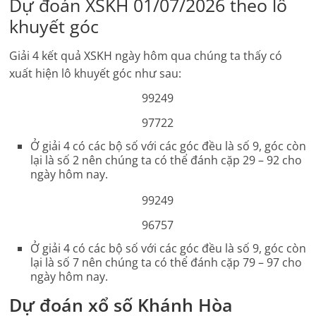
Dự đoán
XSKH
01/07/2026 theo lô
khuyết góc
Giải 4 kết quả
XSKH
ngày hôm qua chúng ta thấy có
xuất hiện lô khuyết góc như sau:
99249
97722
Ở giải 4 có các bộ số với các góc đều là số 9, góc còn
lại là số 2 nên chúng ta có thể đánh cặp 29 – 92 cho
ngày hôm nay.
99249
96757
Ở giải 4 có các bộ số với các góc đều là số 9, góc còn
lại là số 7 nên chúng ta có thể đánh cặp 79 – 97 cho
ngày hôm nay.
Dự đoán xổ số
Khánh Hòa