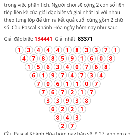
trong việc phân tích. Người chơi sẽ cộng 2 con số liên
tiếp liền kề của giải đặc biệt và giải nhất lại với nhau
theo từng lớp để tìm ra kết quả cuối cùng gồm 2 chữ
số. Cầu Pascal
Khánh Hòa
ngày hôm nay như sau:
134441
83371
Giải đặc biệt:
. Giải nhất:
1
3
4
4
4
1
8
3
3
7
1
4
7
8
8
5
9
1
6
0
8
1
5
6
3
4
0
7
6
8
6
1
9
7
4
7
3
4
7
0
6
1
1
0
7
7
6
7
2
1
7
3
3
9
3
8
6
2
2
1
8
4
3
2
7
Cầu Pascal
Khánh Hòa
hôm nay báo về lô 27, anh em có