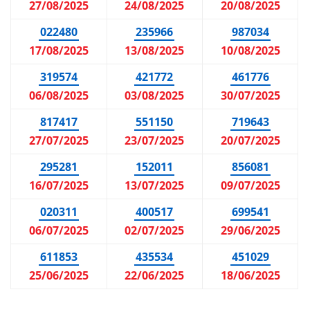
27/08/2025
24/08/2025
20/08/2025
022480
235966
987034
17/08/2025
13/08/2025
10/08/2025
319574
421772
461776
06/08/2025
03/08/2025
30/07/2025
817417
551150
719643
27/07/2025
23/07/2025
20/07/2025
295281
152011
856081
16/07/2025
13/07/2025
09/07/2025
020311
400517
699541
06/07/2025
02/07/2025
29/06/2025
611853
435534
451029
25/06/2025
22/06/2025
18/06/2025