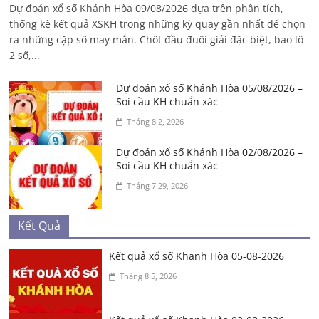
Dự đoán xổ số Khánh Hòa 09/08/2026 dựa trên phân tích,
thống kê kết quả XSKH trong những kỳ quay gần nhất để chọn
ra những cặp số may mắn. Chốt đầu đuôi giải đặc biệt, bao lô
2 số,...
Dự đoán xổ số Khánh Hòa 05/08/2026 –
Soi cầu KH chuẩn xác
Tháng 8 2, 2026
Dự đoán xổ số Khánh Hòa 02/08/2026 –
Soi cầu KH chuẩn xác
Tháng 7 29, 2026
Kết Quả
Kết quả xổ số Khanh Hòa 05-08-2026
Tháng 8 5, 2026