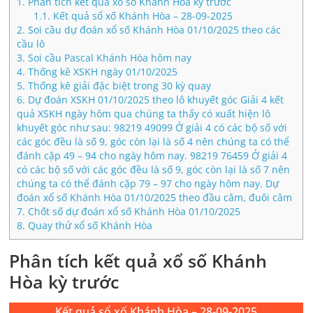
1.
Phân tích kết quả xổ số Khánh Hòa kỳ trước
1.1.
Kết quả sổ xố Khánh Hòa – 28-09-2025
2.
Soi cầu dự đoán xổ số Khánh Hòa 01/10/2025 theo các
cầu lô
3.
Soi cầu Pascal Khánh Hòa hôm nay
4.
Thống kê XSKH ngày 01/10/2025
5.
Thống kê giải đặc biệt trong 30 kỳ quay
6.
Dự đoán XSKH 01/10/2025 theo lô khuyết góc Giải 4 kết
quả XSKH ngày hôm qua chúng ta thấy có xuất hiện lô
khuyết góc như sau: 98219 49099 Ở giải 4 có các bộ số với
các góc đều là số 9, góc còn lại là số 4 nên chúng ta có thể
đánh cặp 49 – 94 cho ngày hôm nay. 98219 76459 Ở giải 4
có các bộ số với các góc đều là số 9, góc còn lại là số 7 nên
chúng ta có thể đánh cặp 79 – 97 cho ngày hôm nay. Dự
đoán xổ số Khánh Hòa 01/10/2025 theo đầu câm, đuôi câm
7.
Chốt số dự đoán xổ số Khánh Hòa 01/10/2025
8.
Quay thử xổ số Khánh Hòa
Phân tích kết quả xổ số
Khánh
Hòa
kỳ trước
Kết quả sổ xố
Khánh Hòa
– 28-09-2025