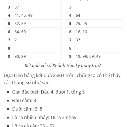
3
37
3
4
41, 45, 49
4
64
5
52, 59
5
25, 45
6
64, 60
6
16, 16
7
71
7
37
8
8
9
90, 99
9
19, 99, 59, 49
Kết quả xổ số
Khánh Hòa
kỳ quay trước
Dựa trên bảng kết quả
XSKH
trên, chúng ta có thể thấy
các thông số như sau:
Giải đặc biệt: Đầu 4, đuôi 1, tổng 5
Đầu câm: 8
Đuôi câm: 3, 8
Lô ra nhiều nháy: 16 ra 2 nháy
Lô ra cả cặp: 25 – 52