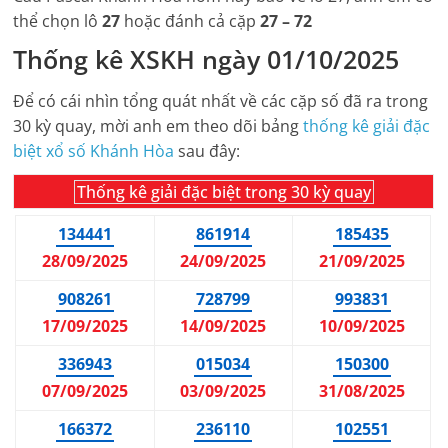
thể chọn lô
27
hoặc đánh cả cặp
27 – 72
Thống kê
XSKH
ngày
01/10/2025
Để có cái nhìn tổng quát nhất về các cặp số đã ra trong
30 kỳ quay, mời anh em theo dõi bảng
thống kê giải đặc
biệt xổ số
Khánh Hòa
sau đây:
Thống kê giải đặc biệt trong 30 kỳ quay
134441
861914
185435
28/09/2025
24/09/2025
21/09/2025
908261
728799
993831
17/09/2025
14/09/2025
10/09/2025
336943
015034
150300
07/09/2025
03/09/2025
31/08/2025
166372
236110
102551