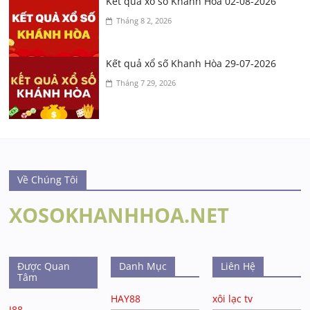
Kết quả xổ số Khanh Hòa 02-08-2026
Tháng 8 2, 2026
Kết quả xổ số Khanh Hòa 29-07-2026
Tháng 7 29, 2026
Về Chúng Tôi
XOSOKHANHHOA.NET
Được Quan
Danh Mục
Liên Hệ
Tâm
HAY88
xôi lạc tv
J88