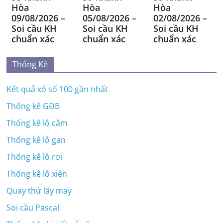
Hòa
Hòa
Hòa
09/08/2026 –
05/08/2026 –
02/08/2026 –
Soi cầu KH
Soi cầu KH
Soi cầu KH
chuẩn xác
chuẩn xác
chuẩn xác
Thống Kê
Kết quả xổ số 100 gần nhất
Thống kê GĐB
Thống kê lô câm
Thống kê lô gan
Thống kê lô rơi
Thống kê lô xiên
Quay thử lấy may
Soi cầu Pascal