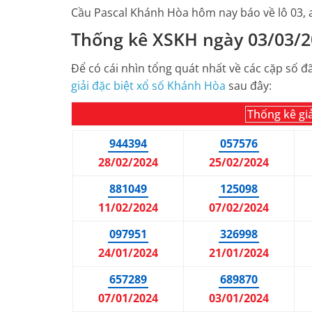
Cầu Pascal
Khánh Hòa
hôm nay báo về lô 03, 
Thống kê
XSKH
ngày
03/03/
Để có cái nhìn tổng quát nhất về các cặp số 
giải đặc biệt xổ số
Khánh Hòa
sau đây:
Thống kê giả
944394
057576
28/02/2024
25/02/2024
881049
125098
11/02/2024
07/02/2024
097951
326998
24/01/2024
21/01/2024
657289
689870
07/01/2024
03/01/2024