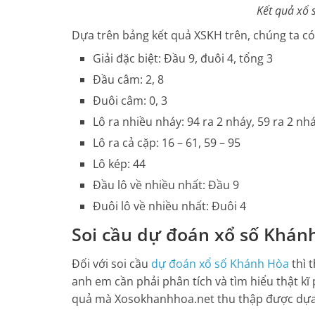
Kết quả xổ 
Dựa trên bảng kết quả
XSKH
trên, chúng ta có
Giải đặc biệt: Đầu 9, đuôi 4, tổng 3
Đầu câm: 2, 8
Đuôi câm: 0, 3
Lô ra nhiều nháy: 94 ra 2 nháy, 59 ra 2 nhá
Lô ra cả cặp: 16 – 61, 59 – 95
Lô kép: 44
Đầu lô về nhiều nhất: Đầu 9
Đuôi lô về nhiều nhất: Đuôi 4
Soi cầu dự đoán xổ số
Khán
Đối với soi cầu
dự đoán xổ số
Khánh Hòa
thì t
anh em cần phải phân tích và tìm hiểu thật kĩ
quả mà
Xosokhanhhoa.net
thu thập được dựa 