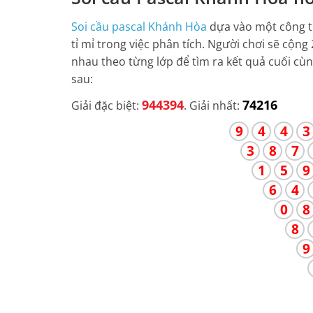
Soi cầu pascal
Khánh Hòa
dựa vào một công th
tỉ mỉ trong việc phân tích. Người chơi sẽ cộng 2 
nhau theo từng lớp để tìm ra kết quả cuối cù
sau:
944394
74216
Giải đặc biệt:
. Giải nhất:
9
4
4
3
3
8
7
1
5
9
6
4
0
8
8
9