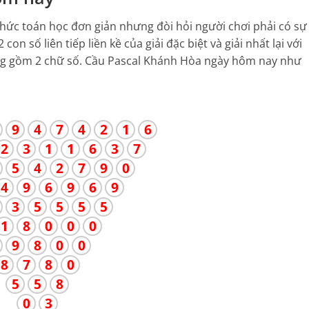
ức toán học đơn giản nhưng đòi hỏi người chơi phải có sự
con số liên tiếp liền kề của giải đặc biệt và giải nhất lại với
ng gồm 2 chữ số. Cầu Pascal
Khánh Hòa
ngày hôm nay như
9
4
7
4
2
1
6
2
3
1
1
6
3
7
5
4
2
7
9
0
4
9
6
9
6
9
3
5
5
5
5
1
8
0
0
0
9
8
0
0
8
7
8
0
5
5
8
0
3