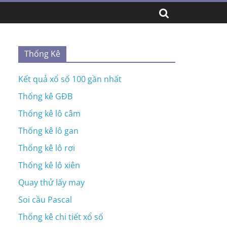
Thống Kê
Kết quả xổ số 100 gần nhất
Thống kê GĐB
Thống kê lô câm
Thống kê lô gan
Thống kê lô rơi
Thống kê lô xiên
Quay thử lấy may
Soi cầu Pascal
Thống kê chi tiết xổ số