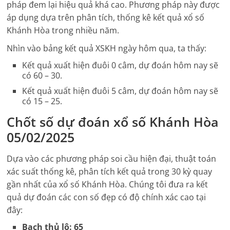
pháp đem lại hiệu quả khá cao. Phương pháp này được
áp dụng dựa trên phân tích, thống kê kết quả xổ số
Khánh Hòa
trong nhiều năm.
Nhìn vào bảng kết quả
XSKH
ngày hôm qua, ta thấy:
Kết quả xuất hiện đuôi 0 câm, dự đoán hôm nay sẽ
có 60 – 30.
Kết quả xuất hiện đuôi 5 câm, dự đoán hôm nay sẽ
có 15 – 25.
Chốt số dự đoán xổ số
Khánh Hòa
05/02/2025
Dựa vào các phương pháp soi cầu hiện đại, thuật toán
xác suất thống kê, phân tích kết quả trong 30 kỳ quay
gần nhất của xổ số
Khánh Hòa
. Chúng tôi đưa ra kết
quả dự đoán các con số đẹp có độ chính xác cao tại
đây:
Bạch thủ lô: 65