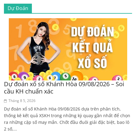
Dự Đoán
Dự đoán xổ số Khánh Hòa 09/08/2026 – Soi
cầu KH chuẩn xác
Tháng 8 5, 2026
Dự đoán xổ số Khánh Hòa 09/08/2026 dựa trên phân tích,
thống kê kết quả XSKH trong những kỳ quay gần nhất để chọn
ra những cặp số may mắn. Chốt đầu đuôi giải đặc biệt, bao lô
2 số,...