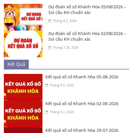
Dự đoán xổ số Khánh Hòa 05/08/2026 –
Soi cầu KH chuẩn xác
Tháng 8 2, 2026
Dự đoán xổ số Khánh Hòa 02/08/2026 –
Soi cầu KH chuẩn xác
Tháng 7 29, 2026
Kết Quả
Kết quả xổ số Khanh Hòa 05-08-2026
Tháng 8 5, 2026
Kết quả xổ số Khanh Hòa 02-08-2026
Tháng 8 2, 2026
Kết quả xổ số Khanh Hòa 29-07-2026