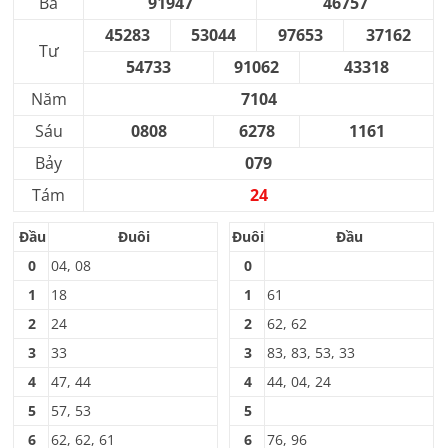
Ba
91947
46757
45283
53044
97653
37162
Tư
54733
91062
43318
Năm
7104
Sáu
0808
6278
1161
Bảy
079
Tám
24
Đầu
Đuôi
Đuôi
Đầu
0
04, 08
0
1
18
1
61
2
24
2
62, 62
3
33
3
83, 83, 53, 33
4
47, 44
4
44, 04, 24
5
57, 53
5
6
62, 62, 61
6
76, 96