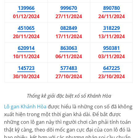
139966
999670
890780
01/12/2024
27/11/2024
24/11/2024
451065
082849
318229
20/11/2024
17/11/2024
13/11/2024
620914
863063
950381
10/11/2024
06/11/2024
03/11/2024
145723
577483
647225
30/10/2024
27/10/2024
23/10/2024
Thống kê giải đặc biệt xổ số
Khánh Hòa
Lô gan
Khánh Hòa
được hiểu là những con số đã không
xuất hiện trong một thời gian khá dài. Để bắt được
những con lô gan này thì người chơi cần phải tính toán
thật kỹ càng, theo dõi mốc gan cực đại của con lô đó là
bao nhiêu, kết hợp với các phương pháp soi cầu chuẩn