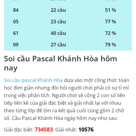
84
22 cầu
51 %
05
23 cầu
77 %
61
40 cầu
72 %
09
27 cầu
79 %
Soi cầu Pascal
Khánh Hòa
hôm
nay
Soi cầu pascal
Khánh Hòa
dựa vào một công thức toán
học đơn giản nhưng đòi hỏi người chơi phải có sự tỉ mỉ
trong việc phân tích. Người chơi sẽ cộng 2 con số liên
tiếp liền kề của giải đặc biệt và giải nhất lại với nhau
theo từng lớp để tìm ra kết quả cuối cùng gồm 2 chữ
số. Cầu Pascal
Khánh Hòa
ngày hôm nay như sau:
734583
10576
Giải đặc biệt:
. Giải nhất: