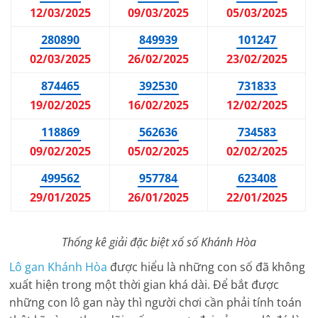
12/03/2025
09/03/2025
05/03/2025
280890
849939
101247
02/03/2025
26/02/2025
23/02/2025
874465
392530
731833
19/02/2025
16/02/2025
12/02/2025
118869
562636
734583
09/02/2025
05/02/2025
02/02/2025
499562
957784
623408
29/01/2025
26/01/2025
22/01/2025
Thống kê giải đặc biệt xổ số
Khánh Hòa
Lô gan
Khánh Hòa
được hiểu là những con số đã không
xuất hiện trong một thời gian khá dài. Để bắt được
những con lô gan này thì người chơi cần phải tính toán