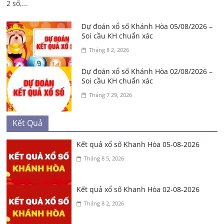
2 số,...
Dự đoán xổ số Khánh Hòa 05/08/2026 –
Soi cầu KH chuẩn xác
Tháng 8 2, 2026
Dự đoán xổ số Khánh Hòa 02/08/2026 –
Soi cầu KH chuẩn xác
Tháng 7 29, 2026
Kết Quả
Kết quả xổ số Khanh Hòa 05-08-2026
Tháng 8 5, 2026
Kết quả xổ số Khanh Hòa 02-08-2026
Tháng 8 2, 2026