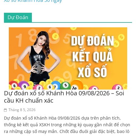
Dự Đoán
Dự đoán xổ số Khánh Hòa 09/08/2026 – Soi
cầu KH chuẩn xác
Tháng 8 5, 2026
Dự đoán xổ số Khánh Hòa 09/08/2026 dựa trên phân tích,
thống kê kết quả XSKH trong những kỳ quay gần nhất để chọn
ra những cặp số may mắn. Chốt đầu đuôi giải đặc biệt, bao lô