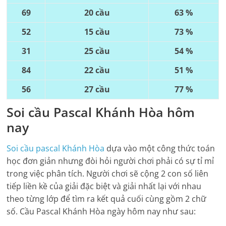
69
20 cầu
63 %
52
15 cầu
73 %
31
25 cầu
54 %
84
22 cầu
51 %
56
27 cầu
77 %
Soi cầu Pascal
Khánh Hòa
hôm
nay
Soi cầu pascal
Khánh Hòa
dựa vào một công thức toán
học đơn giản nhưng đòi hỏi người chơi phải có sự tỉ mỉ
trong việc phân tích. Người chơi sẽ cộng 2 con số liên
tiếp liền kề của giải đặc biệt và giải nhất lại với nhau
theo từng lớp để tìm ra kết quả cuối cùng gồm 2 chữ
số. Cầu Pascal
Khánh Hòa
ngày hôm nay như sau: