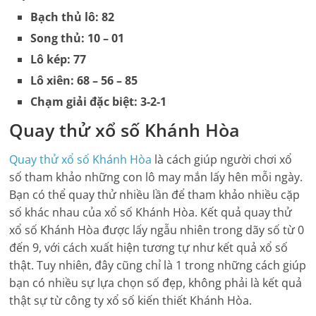
Bạch thủ lô: 82
Song thủ: 10 – 01
Lô kép: 77
Lô xiên: 68 – 56 – 85
Chạm giải đặc biệt: 3-2-1
Quay thử xổ số
Khánh Hòa
Quay thử xổ số
Khánh Hòa
là cách giúp người chơi xổ
số tham khảo những con lô may mắn lấy hên mỗi ngày.
Bạn có thể quay thử nhiều lần để tham khảo nhiều cặp
số khác nhau của xổ số
Khánh Hòa
. Kết quả quay thử
xổ số
Khánh Hòa
được lấy ngẫu nhiên trong dãy số từ 0
đến 9, với cách xuất hiện tương tự như kết quả xổ số
thật. Tuy nhiên, đây cũng chỉ là 1 trong những cách giúp
bạn có nhiều sự lựa chọn số đẹp, không phải là kết quả
thật sự từ công ty xổ số kiến thiết
Khánh Hòa
.