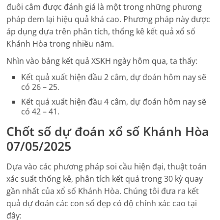
đuôi câm được đánh giá là một trong những phương
pháp đem lại hiệu quả khá cao. Phương pháp này được
áp dụng dựa trên phân tích, thống kê kết quả xổ số
Khánh Hòa
trong nhiều năm.
Nhìn vào bảng kết quả
XSKH
ngày hôm qua, ta thấy:
Kết quả xuất hiện đầu 2 câm, dự đoán hôm nay sẽ
có 26 – 25.
Kết quả xuất hiện đầu 4 câm, dự đoán hôm nay sẽ
có 42 – 41.
Chốt số dự đoán xổ số
Khánh Hòa
07/05/2025
Dựa vào các phương pháp soi cầu hiện đại, thuật toán
xác suất thống kê, phân tích kết quả trong 30 kỳ quay
gần nhất của xổ số
Khánh Hòa
. Chúng tôi đưa ra kết
quả dự đoán các con số đẹp có độ chính xác cao tại
đây: