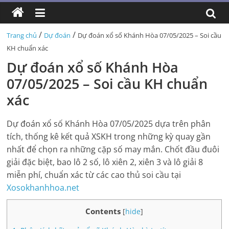
/
/
Trang chủ
Dự đoán
Dự đoán xổ số Khánh Hòa 07/05/2025 – Soi cầu
KH chuẩn xác
Dự đoán xổ số Khánh Hòa
07/05/2025 – Soi cầu KH chuẩn
xác
Dự đoán xổ số
Khánh Hòa
07/05/2025
dựa trên phân
tích, thống kê kết quả
XSKH
trong những kỳ quay gần
nhất để chọn ra những cặp số may mắn. Chốt đầu đuôi
giải đặc biệt, bao lô 2 số, lô xiên 2, xiên 3 và lô giải 8
miễn phí, chuẩn xác từ các cao thủ soi cầu tại
Xosokhanhhoa.net
Contents
[
hide
]