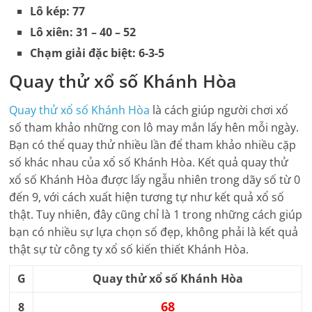
Lô kép: 77
Lô xiên: 31 – 40 – 52
Chạm giải đặc biệt: 6-3-5
Quay thử xổ số
Khánh Hòa
Quay thử xổ số
Khánh Hòa
là cách giúp người chơi xổ
số tham khảo những con lô may mắn lấy hên mỗi ngày.
Bạn có thể quay thử nhiều lần để tham khảo nhiều cặp
số khác nhau của xổ số
Khánh Hòa
. Kết quả quay thử
xổ số
Khánh Hòa
được lấy ngẫu nhiên trong dãy số từ 0
đến 9, với cách xuất hiện tương tự như kết quả xổ số
thật. Tuy nhiên, đây cũng chỉ là 1 trong những cách giúp
bạn có nhiều sự lựa chọn số đẹp, không phải là kết quả
thật sự từ công ty xổ số kiến thiết
Khánh Hòa
.
G
Quay thử xổ số
Khánh Hòa
68
8