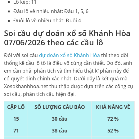
Lô kép: 11
Đầu lô về nhiều nhất: Đầu 1, 5, 6
Đuôi lô về nhiều nhất: Đuôi 4
Soi cầu dự đoán xổ số
Khánh Hòa
07/06/2026
theo các cầu lô
Đối với soi cầu
dự đoán xổ số
Khánh Hòa
thì theo dõi
thống kê cầu lô tô là điều vô cùng cần thiết. Do đó, anh
em cần phải phân tích và tìm hiểu thật kĩ phần này để
có quyết định chính xác nhất. Dưới đây là kết quả mà
Xosokhanhhoa.net
thu thập được dựa trên các công cụ
soi cầu, phân tích cầu hiện đại.
CẶP LÔ
SỐ LƯỢNG CẦU BÁO
KHẢ NĂNG VỀ
15
30 cầu
72 %
71
38 cầu
52 %