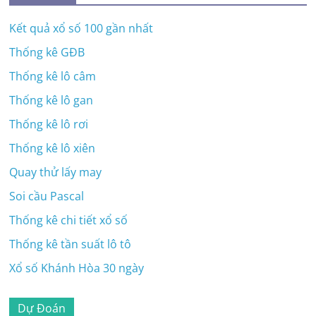
Kết quả xổ số 100 gần nhất
Thống kê GĐB
Thống kê lô câm
Thống kê lô gan
Thống kê lô rơi
Thống kê lô xiên
Quay thử lấy may
Soi cầu Pascal
Thống kê chi tiết xổ số
Thống kê tần suất lô tô
Xổ số Khánh Hòa 30 ngày
Dự Đoán