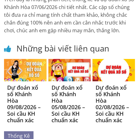
Khánh Hòa
07/06/2026
chi tiết nhất. Các cặp số chúng
tôi đưa ra chỉ mang tính chất tham khảo, không chắc
chắn đúng 100% nên anh em cần cân nhắc trước khi
chơi, chúc anh em gặp nhiều may mắn, thắng lớn.
Những bài viết liên quan
Dự đoán xổ
Dự đoán xổ
Dự đoán xổ
số Khánh
số Khánh
số Khánh
Hòa
Hòa
Hòa
09/08/2026 –
05/08/2026 –
02/08/2026 –
Soi cầu KH
Soi cầu KH
Soi cầu KH
chuẩn xác
chuẩn xác
chuẩn xác
Thống Kê