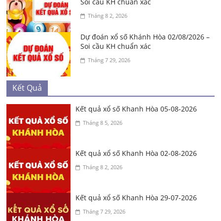
Soi cầu KH chuẩn xác
Tháng 8 2, 2026
Dự đoán xổ số Khánh Hòa 02/08/2026 –
Soi cầu KH chuẩn xác
Tháng 7 29, 2026
Kết Quả
Kết quả xổ số Khanh Hòa 05-08-2026
Tháng 8 5, 2026
Kết quả xổ số Khanh Hòa 02-08-2026
Tháng 8 2, 2026
Kết quả xổ số Khanh Hòa 29-07-2026
Tháng 7 29, 2026