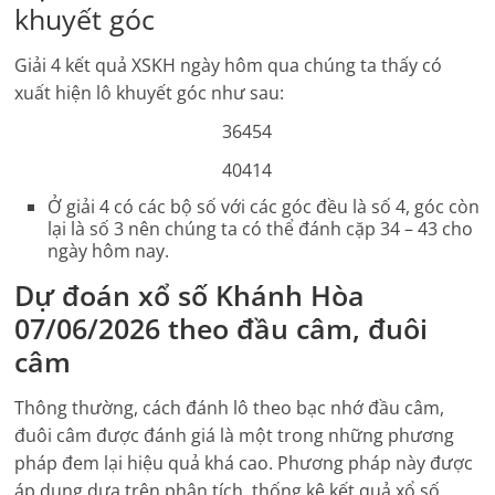
khuyết góc
Giải 4 kết quả
XSKH
ngày hôm qua chúng ta thấy có
xuất hiện lô khuyết góc như sau:
36454
40414
Ở giải 4 có các bộ số với các góc đều là số 4, góc còn
lại là số 3 nên chúng ta có thể đánh cặp 34 – 43 cho
ngày hôm nay.
Dự đoán xổ số
Khánh Hòa
07/06/2026
theo đầu câm, đuôi
câm
Thông thường, cách đánh lô theo bạc nhớ đầu câm,
đuôi câm được đánh giá là một trong những phương
pháp đem lại hiệu quả khá cao. Phương pháp này được
áp dụng dựa trên phân tích, thống kê kết quả xổ số