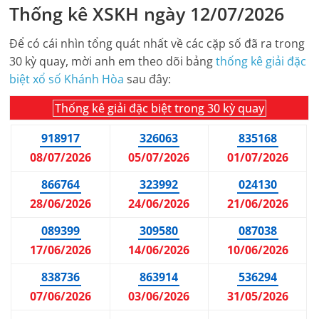
Thống kê
XSKH
ngày
12/07/2026
Để có cái nhìn tổng quát nhất về các cặp số đã ra trong
30 kỳ quay, mời anh em theo dõi bảng
thống kê giải đặc
biệt xổ số
Khánh Hòa
sau đây:
Thống kê giải đặc biệt trong 30 kỳ quay
918917
326063
835168
08/07/2026
05/07/2026
01/07/2026
866764
323992
024130
28/06/2026
24/06/2026
21/06/2026
089399
309580
087038
17/06/2026
14/06/2026
10/06/2026
838736
863914
536294
07/06/2026
03/06/2026
31/05/2026