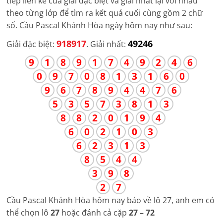
tiếp liền kề của giải đặc biệt và giải nhất lại với nhau
theo từng lớp để tìm ra kết quả cuối cùng gồm 2 chữ
số. Cầu Pascal
Khánh Hòa
ngày hôm nay như sau:
918917
49246
Giải đặc biệt:
. Giải nhất:
9
1
8
9
1
7
4
9
2
4
6
0
9
7
0
8
1
3
1
6
0
9
6
7
8
9
4
4
7
6
5
3
5
7
3
8
1
3
8
8
2
0
1
9
4
6
0
2
1
0
3
6
2
3
1
3
8
5
4
4
3
9
8
2
7
Cầu Pascal
Khánh Hòa
hôm nay báo về lô 27, anh em có
thể chọn lô
27
hoặc đánh cả cặp
27 – 72