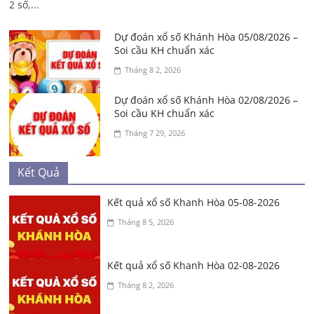
2 số,...
Dự đoán xổ số Khánh Hòa 05/08/2026 –
Soi cầu KH chuẩn xác
Tháng 8 2, 2026
Dự đoán xổ số Khánh Hòa 02/08/2026 –
Soi cầu KH chuẩn xác
Tháng 7 29, 2026
Kết Quả
Kết quả xổ số Khanh Hòa 05-08-2026
Tháng 8 5, 2026
Kết quả xổ số Khanh Hòa 02-08-2026
Tháng 8 2, 2026