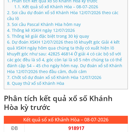
1.
Phân tích kết quả xổ số Khánh Hòa kỳ trước
1.1.
Kết quả sổ xố Khánh Hòa – 08-07-2026
2.
Soi cầu dự đoán xổ số Khánh Hòa 12/07/2026 theo các
cầu lô
3.
Soi cầu Pascal Khánh Hòa hôm nay
4.
Thống kê XSKH ngày 12/07/2026
5.
Thống kê giải đặc biệt trong 30 kỳ quay
6.
Dự đoán XSKH 12/07/2026 theo lô khuyết góc Giải 4 kết
quả XSKH ngày hôm qua chúng ta thấy có xuất hiện lô
khuyết góc như sau: 42825 46814 Ở giải 4 có các bộ số với
các góc đều là số 4, góc còn lại là số 5 nên chúng ta có thể
đánh cặp 54 – 45 cho ngày hôm nay. Dự đoán xổ số Khánh
Hòa 12/07/2026 theo đầu câm, đuôi câm
7.
Chốt số dự đoán xổ số Khánh Hòa 12/07/2026
8.
Quay thử xổ số Khánh Hòa
Phân tích kết quả xổ số
Khánh
Hòa
kỳ trước
Kết quả sổ xố
Khánh Hòa
– 08-07-2026
ĐB
918917