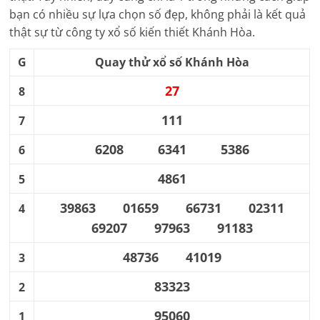
bạn có nhiều sự lựa chọn số đẹp, không phải là kết quả
thật sự từ công ty xổ số kiến thiết
Khánh Hòa
.
G
Quay thử xổ số
Khánh Hòa
27
8
111
7
6208
6341
5386
6
4861
5
39863
01659
66731
02311
4
69207
97963
91183
48736
41019
3
83323
2
95060
1