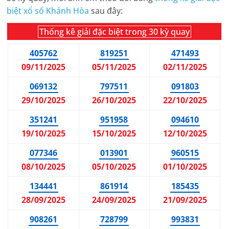
biệt xổ số
Khánh Hòa
sau đây:
Thống kê giải đặc biệt trong 30 kỳ quay
405762
819251
471493
09/11/2025
05/11/2025
02/11/2025
069132
797511
091803
29/10/2025
26/10/2025
22/10/2025
351241
951958
094610
19/10/2025
15/10/2025
12/10/2025
077346
013901
960515
08/10/2025
05/10/2025
01/10/2025
134441
861914
185435
28/09/2025
24/09/2025
21/09/2025
908261
728799
993831