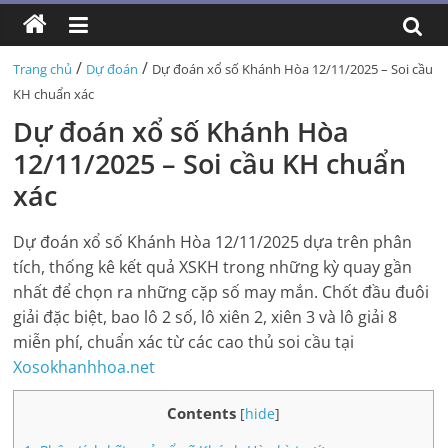
/
/
Trang chủ
Dự đoán
Dự đoán xổ số Khánh Hòa 12/11/2025 – Soi cầu
KH chuẩn xác
Dự đoán xổ số Khánh Hòa
12/11/2025 – Soi cầu KH chuẩn
xác
Dự đoán xổ số
Khánh Hòa
12/11/2025
dựa trên phân
tích, thống kê kết quả
XSKH
trong những kỳ quay gần
nhất để chọn ra những cặp số may mắn. Chốt đầu đuôi
giải đặc biệt, bao lô 2 số, lô xiên 2, xiên 3 và lô giải 8
miễn phí, chuẩn xác từ các cao thủ soi cầu tại
Xosokhanhhoa.net
Contents
[
hide
]