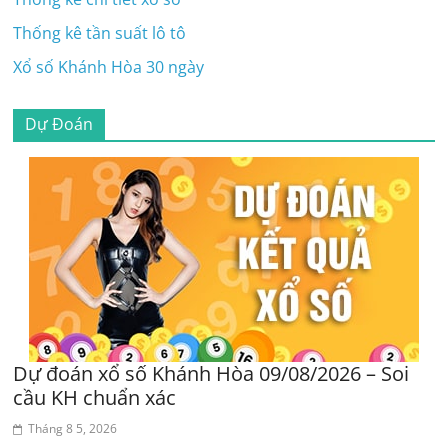
Thống kê tần suất lô tô
Xổ số Khánh Hòa 30 ngày
Dự Đoán
Dự đoán xổ số Khánh Hòa 09/08/2026 – Soi
cầu KH chuẩn xác
Tháng 8 5, 2026