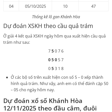
04
05/10/2025
10
47
Thống kê lô gan
Khánh Hòa
Dự đoán
XSKH
theo cầu quả trám
Ở giải 4 kết quả
XSKH
ngày hôm qua xuất hiện cầu quả
trám như sau:
7
5
0
7
6
0
5
0
5
7
0
5
3
1
8
Ở các bộ số trên xuất hiện con số 5 – 0 xếp thành
hình quả trám. Như vậy, anh em có thể đánh cặp 50
– 05 cho ngày hôm nay.
Dự đoán xổ số
Khánh Hòa
12/11/2025
theo đầu câm, đuôi