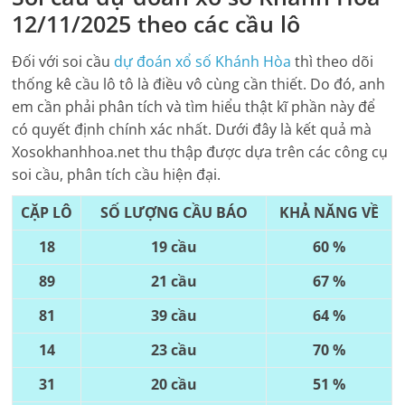
12/11/2025
theo các cầu lô
Đối với soi cầu
dự đoán xổ số
Khánh Hòa
thì theo dõi
thống kê cầu lô tô là điều vô cùng cần thiết. Do đó, anh
em cần phải phân tích và tìm hiểu thật kĩ phần này để
có quyết định chính xác nhất. Dưới đây là kết quả mà
Xosokhanhhoa.net
thu thập được dựa trên các công cụ
soi cầu, phân tích cầu hiện đại.
CẶP LÔ
SỐ LƯỢNG CẦU BÁO
KHẢ NĂNG VỀ
18
19 cầu
60 %
89
21 cầu
67 %
81
39 cầu
64 %
14
23 cầu
70 %
31
20 cầu
51 %