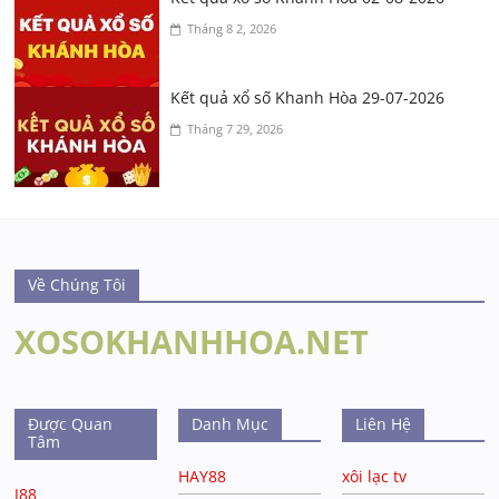
Tháng 8 2, 2026
Kết quả xổ số Khanh Hòa 29-07-2026
Tháng 7 29, 2026
Về Chúng Tôi
XOSOKHANHHOA.NET
Được Quan
Danh Mục
Liên Hệ
Tâm
HAY88
xôi lạc tv
J88