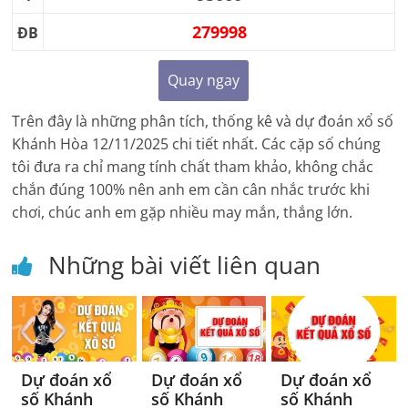
279998
ĐB
Quay ngay
Trên đây là những phân tích, thống kê và dự đoán xổ số
Khánh Hòa
12/11/2025
chi tiết nhất. Các cặp số chúng
tôi đưa ra chỉ mang tính chất tham khảo, không chắc
chắn đúng 100% nên anh em cần cân nhắc trước khi
chơi, chúc anh em gặp nhiều may mắn, thắng lớn.
Những bài viết liên quan
Dự đoán xổ
Dự đoán xổ
Dự đoán xổ
số Khánh
số Khánh
số Khánh