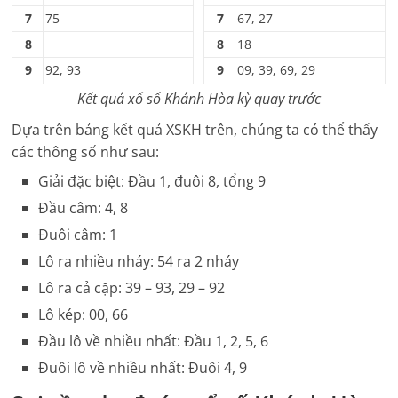
7
75
7
67, 27
8
8
18
9
92, 93
9
09, 39, 69, 29
Kết quả xổ số
Khánh Hòa
kỳ quay trước
Dựa trên bảng kết quả
XSKH
trên, chúng ta có thể thấy
các thông số như sau:
Giải đặc biệt: Đầu 1, đuôi 8, tổng 9
Đầu câm: 4, 8
Đuôi câm: 1
Lô ra nhiều nháy: 54 ra 2 nháy
Lô ra cả cặp: 39 – 93, 29 – 92
Lô kép: 00, 66
Đầu lô về nhiều nhất: Đầu 1, 2, 5, 6
Đuôi lô về nhiều nhất: Đuôi 4, 9