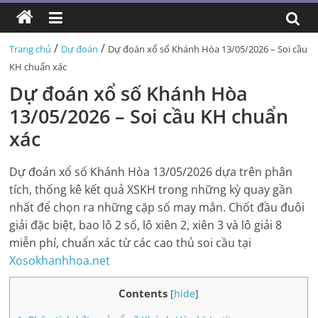
/
/
Trang chủ
Dự đoán
Dự đoán xổ số Khánh Hòa 13/05/2026 – Soi cầu
KH chuẩn xác
Dự đoán xổ số Khánh Hòa
13/05/2026 – Soi cầu KH chuẩn
xác
Dự đoán xổ số
Khánh Hòa
13/05/2026
dựa trên phân
tích, thống kê kết quả
XSKH
trong những kỳ quay gần
nhất để chọn ra những cặp số may mắn. Chốt đầu đuôi
giải đặc biệt, bao lô 2 số, lô xiên 2, xiên 3 và lô giải 8
miễn phí, chuẩn xác từ các cao thủ soi cầu tại
Xosokhanhhoa.net
Contents
[
hide
]