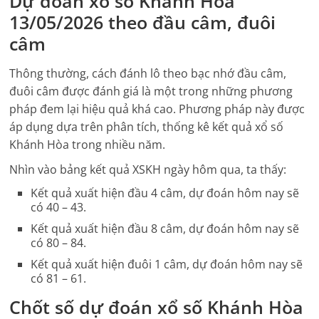
Dự đoán xổ số
Khánh Hòa
13/05/2026
theo đầu câm, đuôi
câm
Thông thường, cách đánh lô theo bạc nhớ đầu câm,
đuôi câm được đánh giá là một trong những phương
pháp đem lại hiệu quả khá cao. Phương pháp này được
áp dụng dựa trên phân tích, thống kê kết quả xổ số
Khánh Hòa
trong nhiều năm.
Nhìn vào bảng kết quả
XSKH
ngày hôm qua, ta thấy:
Kết quả xuất hiện đầu 4 câm, dự đoán hôm nay sẽ
có 40 – 43.
Kết quả xuất hiện đầu 8 câm, dự đoán hôm nay sẽ
có 80 – 84.
Kết quả xuất hiện đuôi 1 câm, dự đoán hôm nay sẽ
có 81 – 61.
Chốt số dự đoán xổ số
Khánh Hòa