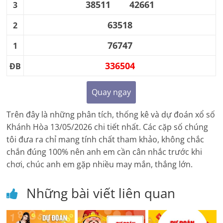
38511
42661
3
63518
2
76747
1
336504
ĐB
Quay ngay
Trên đây là những phân tích, thống kê và dự đoán xổ số
Khánh Hòa
13/05/2026
chi tiết nhất. Các cặp số chúng
tôi đưa ra chỉ mang tính chất tham khảo, không chắc
chắn đúng 100% nên anh em cần cân nhắc trước khi
chơi, chúc anh em gặp nhiều may mắn, thắng lớn.
Những bài viết liên quan