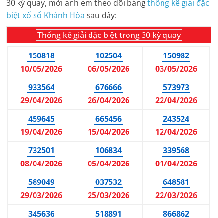
30 kỳ quay, mời anh em theo dõi bảng
thống kê giải đặc
biệt xổ số
Khánh Hòa
sau đây:
Thống kê giải đặc biệt trong 30 kỳ quay
150818
102504
150982
10/05/2026
06/05/2026
03/05/2026
933564
676666
573973
29/04/2026
26/04/2026
22/04/2026
459645
665456
243524
19/04/2026
15/04/2026
12/04/2026
732501
106834
339568
08/04/2026
05/04/2026
01/04/2026
589049
037532
648581
29/03/2026
25/03/2026
22/03/2026
345636
518891
866862