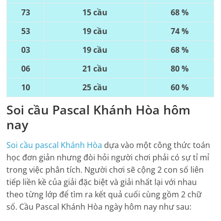
73
15 cầu
68 %
53
19 cầu
74 %
03
19 cầu
68 %
06
21 cầu
80 %
10
25 cầu
60 %
Soi cầu Pascal
Khánh Hòa
hôm
nay
Soi cầu pascal
Khánh Hòa
dựa vào một công thức toán
học đơn giản nhưng đòi hỏi người chơi phải có sự tỉ mỉ
trong việc phân tích. Người chơi sẽ cộng 2 con số liên
tiếp liền kề của giải đặc biệt và giải nhất lại với nhau
theo từng lớp để tìm ra kết quả cuối cùng gồm 2 chữ
số. Cầu Pascal
Khánh Hòa
ngày hôm nay như sau: