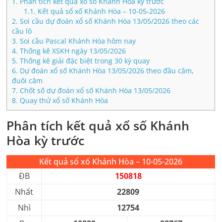
1.
Phân tích kết quả xổ số Khánh Hòa kỳ trước
1.1.
Kết quả sổ xố Khánh Hòa – 10-05-2026
2.
Soi cầu dự đoán xổ số Khánh Hòa 13/05/2026 theo các
cầu lô
3.
Soi cầu Pascal Khánh Hòa hôm nay
4.
Thống kê XSKH ngày 13/05/2026
5.
Thống kê giải đặc biệt trong 30 kỳ quay
6.
Dự đoán xổ số Khánh Hòa 13/05/2026 theo đầu câm,
đuôi câm
7.
Chốt số dự đoán xổ số Khánh Hòa 13/05/2026
8.
Quay thử xổ số Khánh Hòa
Phân tích kết quả xổ số
Khánh
Hòa
kỳ trước
Kết quả sổ xố
Khánh Hòa
– 10-05-2026
ĐB
150818
Nhất
22809
Nhì
12754