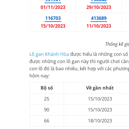
01/11/2023
29/10/2023
116703
413689
15/10/2023
11/10/2023
Thống kê gi
Lô gan
Khánh Hòa
được hiểu là những con số 
được những con lô gan này thì người chơi cần 
con lô đó là bao nhiêu, kết hợp với các phươn
hôm nay:
Bộ số
Về gần nhất
25
15/10/2023
90
15/10/2023
66
18/10/2023