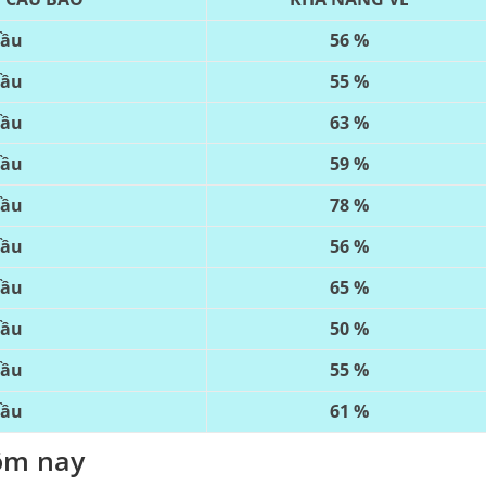
cầu
56 %
cầu
55 %
cầu
63 %
cầu
59 %
cầu
78 %
cầu
56 %
cầu
65 %
cầu
50 %
cầu
55 %
cầu
61 %
m nay