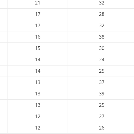
21
32
17
28
17
32
16
38
15
30
14
24
14
25
13
37
13
39
13
25
12
27
12
26