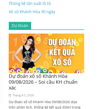
Thống kê tần suất lô tô
Xổ số Khánh Hòa 30 ngày
Dự Đoán
Dự đoán xổ số Khánh Hòa
09/08/2026 – Soi cầu KH chuẩn
xác
Tháng 8 5, 2026
Dự đoán xổ số Khánh Hòa 09/08/2026 dựa
trên phân tích, thống kê kết quả XSKH trong