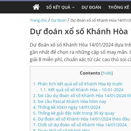
SỔ KẾT QUẢ
DỰ ĐOÁN
THỐNG KÊ
/
/
Trang chủ
Dự đoán
Dự đoán xổ số Khánh Hòa 14/01/20
Dự đoán xổ số Khánh Hòa 1
Dự đoán xổ số
Khánh Hòa
14/01/2024
dựa trê
gần nhất để chọn ra những cặp số may mắn. Chốt
giải 8 miễn phí, chuẩn xác từ các cao thủ soi c
Contents
[
hide
]
1.
Phân tích kết quả xổ số Khánh Hòa kỳ trước
1.1.
Kết quả sổ xố Khánh Hòa – 10-01-2024
2.
Soi cầu dự đoán xổ số Khánh Hòa 14/01/2024 th
3.
Soi cầu Pascal Khánh Hòa hôm nay
4.
Thống kê XSKH ngày 14/01/2024
5.
Thống kê giải đặc biệt trong 30 kỳ quay
6.
Dự đoán xổ số Khánh Hòa 14/01/2024 theo đầu
7.
Chốt số dự đoán xổ số Khánh Hòa 14/01/2024
8.
Quay thử xổ số Khánh Hòa