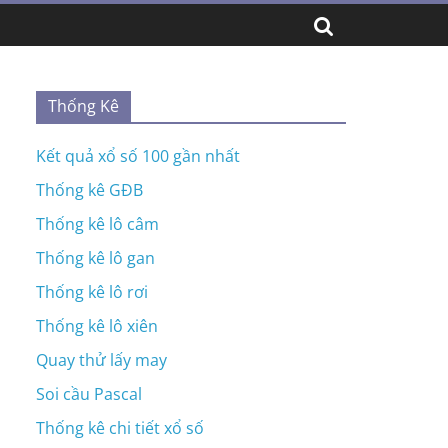
Thống Kê
Kết quả xổ số 100 gần nhất
Thống kê GĐB
Thống kê lô câm
Thống kê lô gan
Thống kê lô rơi
Thống kê lô xiên
Quay thử lấy may
Soi cầu Pascal
Thống kê chi tiết xổ số