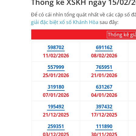
Thống kê
XSKH
ngày
15/02/
Để có cái nhìn tổng quát nhất về các cặp số 
giải đặc biệt xổ số
Khánh Hòa
sau đây:
Thống kê giả
598702
691162
11/02/2026
08/02/2026
557999
765951
25/01/2026
21/01/2026
319180
631267
07/01/2026
04/01/2026
195492
397432
21/12/2025
17/12/2025
259351
111890
03/12/2025
30/11/2025