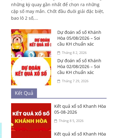
những kỳ quay gần nhất để chọn ra những
cặp số may mắn. Chốt đầu đuôi giải đặc biệt,
bao lô 2 số,...
Dự đoán xổ số Khánh
Hòa 05/08/2026 – Soi
cầu KH chuẩn xác
Tháng 8 2, 2026
Dự đoán xổ số Khánh
Hòa 02/08/2026 – Soi
cầu KH chuẩn xác
Tháng 7 29, 2026
Kết Quả
Kết quả xổ số Khanh Hòa
05-08-2026
Tháng 8 5, 2026
Kết quả xổ số Khanh Hòa