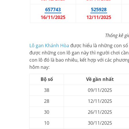
657743
525928
16/11/2025
12/11/2025
Thống kê gi
Lô gan
Khánh Hòa
được hiểu là những con số 
được những con lô gan này thì người chơi cần 
con lô đó là bao nhiêu, kết hợp với các phươn
hôm nay:
Bộ số
Về gần nhất
38
09/11/2025
28
12/11/2025
30
26/11/2025
10
30/11/2025