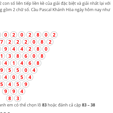
con số liên tiếp liền kề của giải đặc biệt và giải nhất lại với
ng gồm 2 chữ số. Cầu Pascal
Khánh Hòa
ngày hôm nay như
0
2
0
2
8
0
2
7
2
2
2
0
8
2
9
4
4
2
8
0
1
3
8
6
0
8
4
1
4
6
8
9
5
5
0
4
4
0
5
4
5
4
5
9
9
9
4
8
3
anh em có thể chọn lô
83
hoặc đánh cả cặp
83 – 38