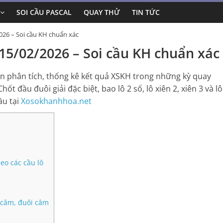
SOI CẦU PASCAL
QUAY THỬ
TIN TỨC
26 – Soi cầu KH chuẩn xác
5/02/2026 – Soi cầu KH chuẩn xác
n phân tích, thống kê kết quả
XSKH
trong những kỳ quay
 đầu đuôi giải đặc biệt, bao lô 2 số, lô xiên 2, xiên 3 và lô
ầu tại
Xosokhanhhoa.net
eo các cầu lô
 câm, đuôi câm