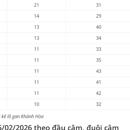
21
31
14
29
13
40
13
34
11
33
11
35
11
43
11
41
11
42
10
32
 kê lô gan
Khánh Hòa
5/02/2026
theo đầu câm, đuôi câm