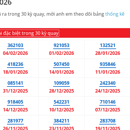
2026
đã ra trong 30 kỳ quay, mời anh em theo dõi bảng
thống kê
i đặc biệt trong 30 kỳ quay
362103
921053
132521
04/02/2026
01/02/2026
28/01/2026
418236
507450
935846
18/01/2026
14/01/2026
11/01/2026
085141
109059
242340
31/12/2025
28/12/2025
24/12/2025
918405
542231
710146
14/12/2025
10/12/2025
07/12/2025
281977
384211
283708
26/11/2025
23/11/2025
19/11/2025