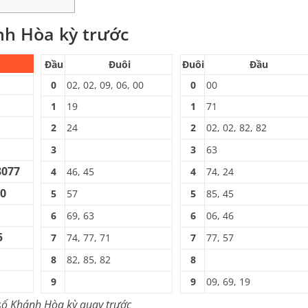
nh Hòa
kỳ trước
Đầu
Đuôi
Đuôi
Đầu
0
02, 02, 09, 06, 00
0
00
1
19
1
71
2
24
2
02, 02, 82, 82
3
3
63
8077
4
46, 45
4
74, 24
0
5
57
5
85, 45
6
69, 63
6
06, 46
5
7
74, 77, 71
7
77, 57
8
82, 85, 82
8
9
9
09, 69, 19
số
Khánh Hòa
kỳ quay trước