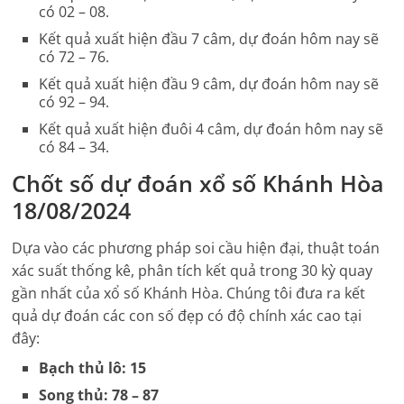
có 02 – 08.
Kết quả xuất hiện đầu 7 câm, dự đoán hôm nay sẽ
có 72 – 76.
Kết quả xuất hiện đầu 9 câm, dự đoán hôm nay sẽ
có 92 – 94.
Kết quả xuất hiện đuôi 4 câm, dự đoán hôm nay sẽ
có 84 – 34.
Chốt số dự đoán xổ số
Khánh Hòa
18/08/2024
Dựa vào các phương pháp soi cầu hiện đại, thuật toán
xác suất thống kê, phân tích kết quả trong 30 kỳ quay
gần nhất của xổ số
Khánh Hòa
. Chúng tôi đưa ra kết
quả dự đoán các con số đẹp có độ chính xác cao tại
đây:
Bạch thủ lô: 15
Song thủ: 78 – 87