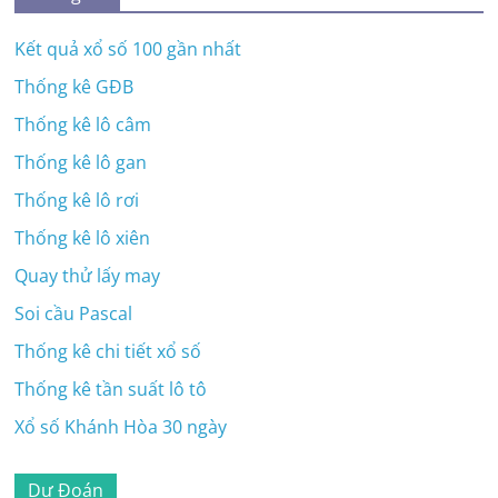
Kết quả xổ số 100 gần nhất
Thống kê GĐB
Thống kê lô câm
Thống kê lô gan
Thống kê lô rơi
Thống kê lô xiên
Quay thử lấy may
Soi cầu Pascal
Thống kê chi tiết xổ số
Thống kê tần suất lô tô
Xổ số Khánh Hòa 30 ngày
Dự Đoán