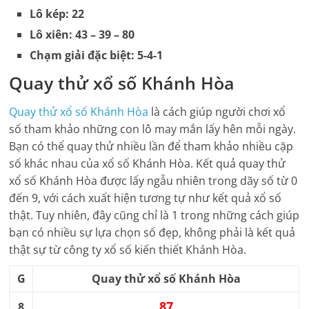
Lô kép: 22
Lô xiên: 43 – 39 – 80
Chạm giải đặc biệt: 5-4-1
Quay thử xổ số
Khánh Hòa
Quay thử xổ số
Khánh Hòa
là cách giúp người chơi xổ
số tham khảo những con lô may mắn lấy hên mỗi ngày.
Bạn có thể quay thử nhiều lần để tham khảo nhiều cặp
số khác nhau của xổ số
Khánh Hòa
. Kết quả quay thử
xổ số
Khánh Hòa
được lấy ngẫu nhiên trong dãy số từ 0
đến 9, với cách xuất hiện tương tự như kết quả xổ số
thật. Tuy nhiên, đây cũng chỉ là 1 trong những cách giúp
bạn có nhiều sự lựa chọn số đẹp, không phải là kết quả
thật sự từ công ty xổ số kiến thiết
Khánh Hòa
.
G
Quay thử xổ số
Khánh Hòa
87
8