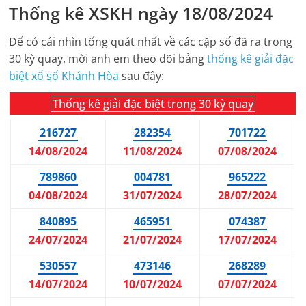
Thống kê
XSKH
ngày
18/08/2024
Để có cái nhìn tổng quát nhất về các cặp số đã ra trong
30 kỳ quay, mời anh em theo dõi bảng
thống kê giải đặc
biệt xổ số
Khánh Hòa
sau đây:
Thống kê giải đặc biệt trong 30 kỳ quay
216727
282354
701722
14/08/2024
11/08/2024
07/08/2024
789860
004781
965222
04/08/2024
31/07/2024
28/07/2024
840895
465951
074387
24/07/2024
21/07/2024
17/07/2024
530557
473146
268289
14/07/2024
10/07/2024
07/07/2024