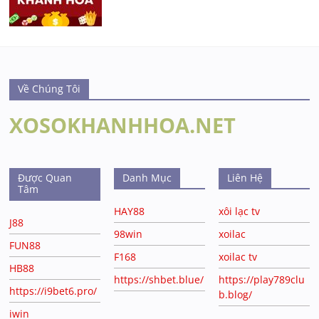
Về Chúng Tôi
XOSOKHANHHOA.NET
Được Quan
Danh Mục
Liên Hệ
Tâm
HAY88
xôi lạc tv
J88
98win
xoilac
FUN88
F168
xoilac tv
HB88
https://shbet.blue/
https://play789clu
https://i9bet6.pro/
b.blog/
iwin