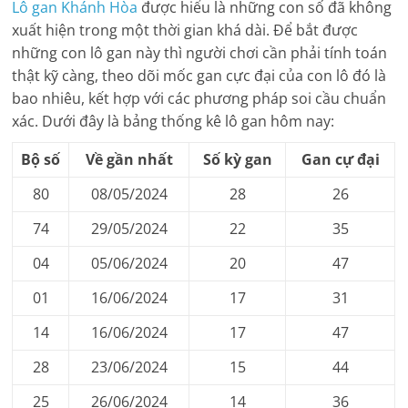
Lô gan
Khánh Hòa
được hiểu là những con số đã không
xuất hiện trong một thời gian khá dài. Để bắt được
những con lô gan này thì người chơi cần phải tính toán
thật kỹ càng, theo dõi mốc gan cực đại của con lô đó là
bao nhiêu, kết hợp với các phương pháp soi cầu chuẩn
xác. Dưới đây là bảng thống kê lô gan hôm nay:
Bộ số
Về gần nhất
Số kỳ gan
Gan cự đại
80
08/05/2024
28
26
74
29/05/2024
22
35
04
05/06/2024
20
47
01
16/06/2024
17
31
14
16/06/2024
17
47
28
23/06/2024
15
44
25
26/06/2024
14
36