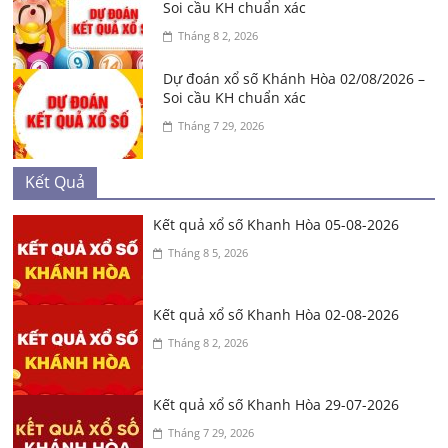
Soi cầu KH chuẩn xác
Tháng 8 2, 2026
Dự đoán xổ số Khánh Hòa 02/08/2026 –
Soi cầu KH chuẩn xác
Tháng 7 29, 2026
Kết Quả
Kết quả xổ số Khanh Hòa 05-08-2026
Tháng 8 5, 2026
Kết quả xổ số Khanh Hòa 02-08-2026
Tháng 8 2, 2026
Kết quả xổ số Khanh Hòa 29-07-2026
Tháng 7 29, 2026