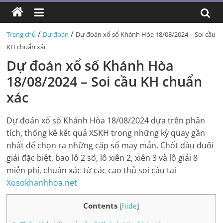
/
/
Trang chủ
Dự đoán
Dự đoán xổ số Khánh Hòa 18/08/2024 – Soi cầu
KH chuẩn xác
Dự đoán xổ số Khánh Hòa
18/08/2024 – Soi cầu KH chuẩn
xác
Dự đoán xổ số
Khánh Hòa
18/08/2024
dựa trên phân
tích, thống kê kết quả
XSKH
trong những kỳ quay gần
nhất để chọn ra những cặp số may mắn. Chốt đầu đuôi
giải đặc biệt, bao lô 2 số, lô xiên 2, xiên 3 và lô giải 8
miễn phí, chuẩn xác từ các cao thủ soi cầu tại
Xosokhanhhoa.net
Contents
[
hide
]