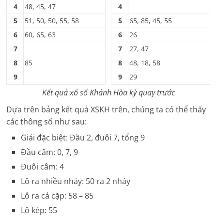
4
48, 45, 47
4
5
51, 50, 50, 55, 58
5
65, 85, 45, 55
6
60, 65, 63
6
26
7
7
27, 47
8
85
8
48, 18, 58
9
9
29
Kết quả xổ số
Khánh Hòa
kỳ quay trước
Dựa trên bảng kết quả
XSKH
trên, chúng ta có thể thấy
các thông số như sau:
Giải đặc biệt: Đầu 2, đuôi 7, tổng 9
Đầu câm: 0, 7, 9
Đuôi câm: 4
Lô ra nhiều nháy: 50 ra 2 nháy
Lô ra cả cặp: 58 – 85
Lô kép: 55