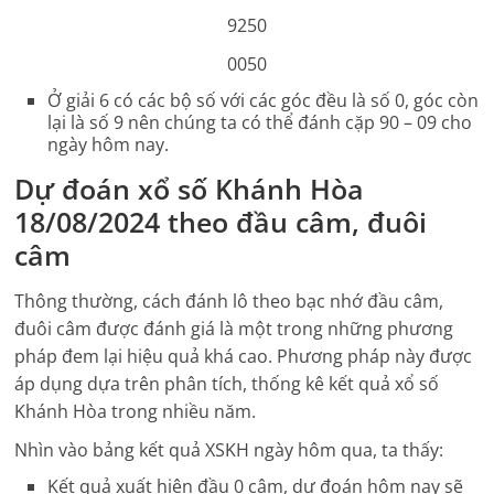
9250
0050
Ở giải 6 có các bộ số với các góc đều là số 0, góc còn
lại là số 9 nên chúng ta có thể đánh cặp 90 – 09 cho
ngày hôm nay.
Dự đoán xổ số
Khánh Hòa
18/08/2024
theo đầu câm, đuôi
câm
Thông thường, cách đánh lô theo bạc nhớ đầu câm,
đuôi câm được đánh giá là một trong những phương
pháp đem lại hiệu quả khá cao. Phương pháp này được
áp dụng dựa trên phân tích, thống kê kết quả xổ số
Khánh Hòa
trong nhiều năm.
Nhìn vào bảng kết quả
XSKH
ngày hôm qua, ta thấy:
Kết quả xuất hiện đầu 0 câm, dự đoán hôm nay sẽ