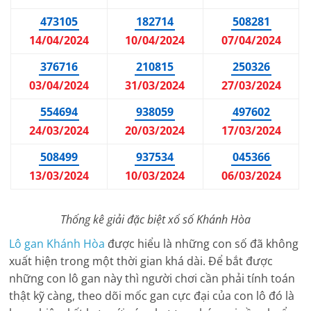
473105
182714
508281
14/04/2024
10/04/2024
07/04/2024
376716
210815
250326
03/04/2024
31/03/2024
27/03/2024
554694
938059
497602
24/03/2024
20/03/2024
17/03/2024
508499
937534
045366
13/03/2024
10/03/2024
06/03/2024
Thống kê giải đặc biệt xổ số
Khánh Hòa
Lô gan
Khánh Hòa
được hiểu là những con số đã không
xuất hiện trong một thời gian khá dài. Để bắt được
những con lô gan này thì người chơi cần phải tính toán
thật kỹ càng, theo dõi mốc gan cực đại của con lô đó là