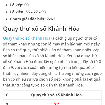
Lô kép: 00
Lô xiên: 56 – 27 – 93
Chạm giải đặc biệt: 7-1-3
Quay thử xổ số
Khánh Hòa
Quay thử xổ số
Khánh Hòa
là cách giúp người chơi xổ
số tham khảo những con lô may mắn lấy hên mỗi ngày.
Bạn có thể quay thử nhiều lần để tham khảo nhiều cặp
số khác nhau của xổ số
Khánh Hòa
. Kết quả quay thử
xổ số
Khánh Hòa
được lấy ngẫu nhiên trong dãy số từ 0
đến 9, với cách xuất hiện tương tự như kết quả xổ số
thật. Tuy nhiên, đây cũng chỉ là 1 trong những cách giúp
bạn có nhiều sự lựa chọn số đẹp, không phải là kết quả
thật sự từ công ty xổ số kiến thiết
Khánh Hòa
.
G
Quay thử xổ số
Khánh Hòa
27
8