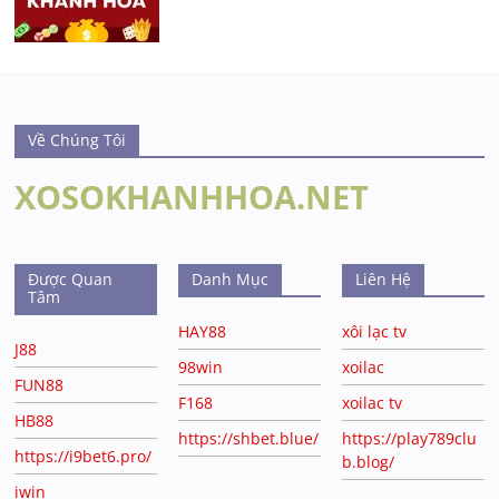
Về Chúng Tôi
XOSOKHANHHOA.NET
Được Quan
Danh Mục
Liên Hệ
Tâm
HAY88
xôi lạc tv
J88
98win
xoilac
FUN88
F168
xoilac tv
HB88
https://shbet.blue/
https://play789clu
https://i9bet6.pro/
b.blog/
iwin