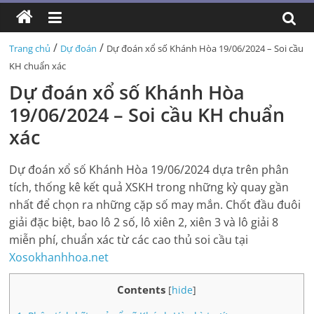
/
/
Trang chủ
Dự đoán
Dự đoán xổ số Khánh Hòa 19/06/2024 – Soi cầu
KH chuẩn xác
Dự đoán xổ số Khánh Hòa
19/06/2024 – Soi cầu KH chuẩn
xác
Dự đoán xổ số
Khánh Hòa
19/06/2024
dựa trên phân
tích, thống kê kết quả
XSKH
trong những kỳ quay gần
nhất để chọn ra những cặp số may mắn. Chốt đầu đuôi
giải đặc biệt, bao lô 2 số, lô xiên 2, xiên 3 và lô giải 8
miễn phí, chuẩn xác từ các cao thủ soi cầu tại
Xosokhanhhoa.net
Contents
[
hide
]