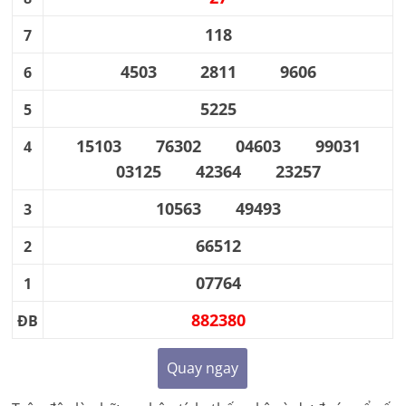
118
7
4503
2811
9606
6
5225
5
15103
76302
04603
99031
4
03125
42364
23257
10563
49493
3
66512
2
07764
1
882380
ĐB
Quay ngay