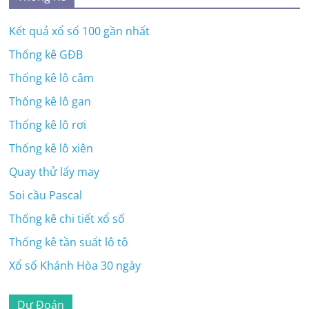
Kết quả xổ số 100 gần nhất
Thống kê GĐB
Thống kê lô câm
Thống kê lô gan
Thống kê lô rơi
Thống kê lô xiên
Quay thử lấy may
Soi cầu Pascal
Thống kê chi tiết xổ số
Thống kê tần suất lô tô
Xổ số Khánh Hòa 30 ngày
Dự Đoán