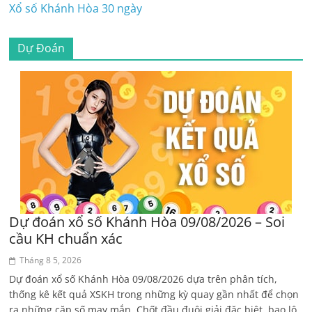
Xổ số Khánh Hòa 30 ngày
Dự Đoán
Dự đoán xổ số Khánh Hòa 09/08/2026 – Soi
cầu KH chuẩn xác
Tháng 8 5, 2026
Dự đoán xổ số Khánh Hòa 09/08/2026 dựa trên phân tích,
thống kê kết quả XSKH trong những kỳ quay gần nhất để chọn
ra những cặp số may mắn. Chốt đầu đuôi giải đặc biệt, bao lô