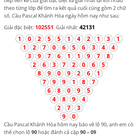
tiếp liền kề của giải đặc biệt và giải nhất lại với nhau
theo từng lớp để tìm ra kết quả cuối cùng gồm 2 chữ
số. Cầu Pascal
Khánh Hòa
ngày hôm nay như sau:
102551
42131
Giải đặc biệt:
. Giải nhất:
1
0
2
5
5
1
4
2
1
3
1
1
2
7
0
6
5
6
3
4
4
3
9
7
6
1
1
9
7
8
2
6
3
7
2
0
6
5
8
9
0
9
2
6
1
7
9
9
1
8
7
6
8
0
9
5
4
8
9
4
2
7
3
9
0
Cầu Pascal
Khánh Hòa
hôm nay báo về lô 90, anh em có
thể chọn lô
90
hoặc đánh cả cặp
90 – 09