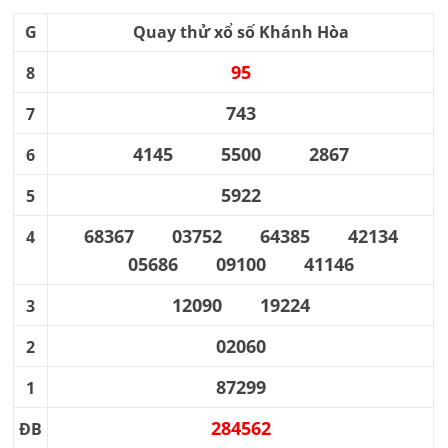
G
Quay thử xổ số
Khánh Hòa
95
8
743
7
4145
5500
2867
6
5922
5
68367
03752
64385
42134
4
05686
09100
41146
12090
19224
3
02060
2
87299
1
284562
ĐB