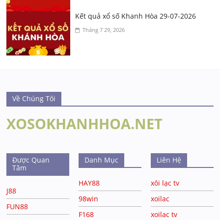
Kết quả xổ số Khanh Hòa 29-07-2026
Tháng 7 29, 2026
Về Chúng Tôi
XOSOKHANHHOA.NET
Được Quan
Danh Mục
Liên Hệ
Tâm
HAY88
xôi lạc tv
J88
98win
xoilac
FUN88
F168
xoilac tv