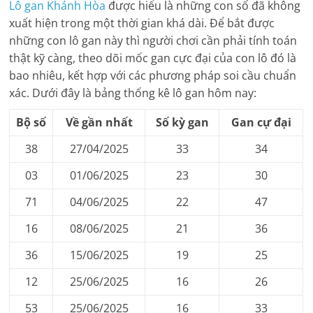
Lô gan
Khánh Hòa
được hiểu là những con số đã không
xuất hiện trong một thời gian khá dài. Để bắt được
những con lô gan này thì người chơi cần phải tính toán
thật kỹ càng, theo dõi mốc gan cực đại của con lô đó là
bao nhiêu, kết hợp với các phương pháp soi cầu chuẩn
xác. Dưới đây là bảng thống kê lô gan hôm nay:
Bộ số
Về gần nhất
Số kỳ gan
Gan cự đại
38
27/04/2025
33
34
03
01/06/2025
23
30
71
04/06/2025
22
47
16
08/06/2025
21
36
36
15/06/2025
19
25
12
25/06/2025
16
26
53
25/06/2025
16
33