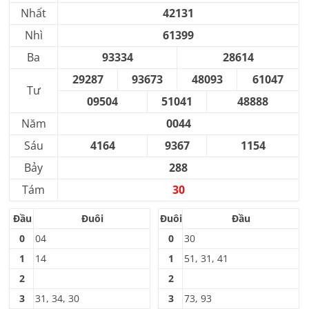
Nhất
42131
Nhì
61399
Ba
93334
28614
29287
93673
48093
61047
Tư
09504
51041
48888
Năm
0044
Sáu
4164
9367
1154
Bảy
288
Tám
30
Đầu
Đuôi
Đuôi
Đầu
0
04
0
30
1
14
1
51, 31, 41
2
2
3
31, 34, 30
3
73, 93