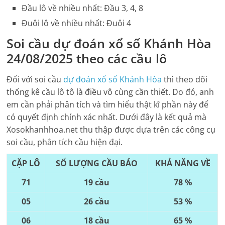
Đầu lô về nhiều nhất: Đầu 3, 4, 8
Đuôi lô về nhiều nhất: Đuôi 4
Soi cầu dự đoán xổ số
Khánh Hòa
24/08/2025
theo các cầu lô
Đối với soi cầu
dự đoán xổ số
Khánh Hòa
thì theo dõi
thống kê cầu lô tô là điều vô cùng cần thiết. Do đó, anh
em cần phải phân tích và tìm hiểu thật kĩ phần này để
có quyết định chính xác nhất. Dưới đây là kết quả mà
Xosokhanhhoa.net
thu thập được dựa trên các công cụ
soi cầu, phân tích cầu hiện đại.
CẶP LÔ
SỐ LƯỢNG CẦU BÁO
KHẢ NĂNG VỀ
71
19 cầu
78 %
05
26 cầu
53 %
06
18 cầu
65 %