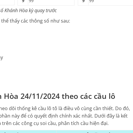
9
99
9
99
số
Khánh Hòa
kỳ quay trước
 thể thấy các thông số như sau:
áy
h Hòa
24/11/2024
theo các cầu lô
heo dõi thống kê cầu lô tô là điều vô cùng cần thiết. Do đó,
 phần này để có quyết định chính xác nhất. Dưới đây là kết
trên các công cụ soi cầu, phân tích cầu hiện đại.