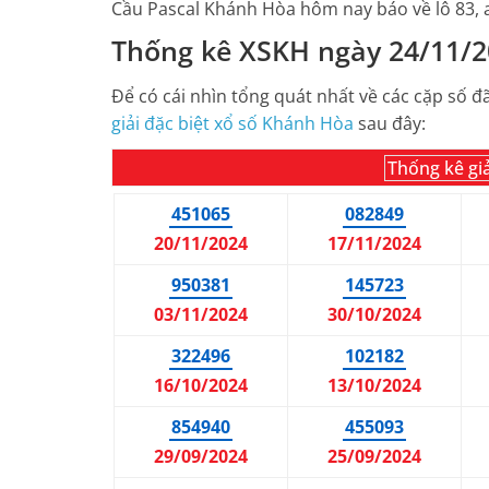
Cầu Pascal
Khánh Hòa
hôm nay báo về lô 83, 
Thống kê
XSKH
ngày
24/11/
Để có cái nhìn tổng quát nhất về các cặp số 
giải đặc biệt xổ số
Khánh Hòa
sau đây:
Thống kê giả
451065
082849
20/11/2024
17/11/2024
950381
145723
03/11/2024
30/10/2024
322496
102182
16/10/2024
13/10/2024
854940
455093
29/09/2024
25/09/2024