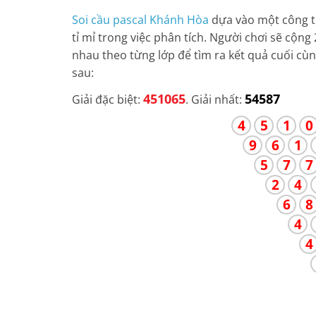
Soi cầu pascal
Khánh Hòa
dựa vào một công th
tỉ mỉ trong việc phân tích. Người chơi sẽ cộng 2 
nhau theo từng lớp để tìm ra kết quả cuối cù
sau:
451065
54587
Giải đặc biệt:
. Giải nhất:
4
5
1
0
9
6
1
5
7
7
2
4
6
8
4
4