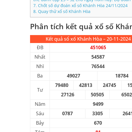
7.
Chốt số dự đoán xổ số Khánh Hòa 24/11/2024
8.
Quay thử xổ số Khánh Hòa
Phân tích kết quả xổ số
Khá
Kết quả sổ xố
Khánh Hòa
– 20-11-2024
ĐB
451065
Nhất
54587
Nhì
76544
Ba
49027
18784
79480
42813
24745
1
Tư
27126
50505
6502
Năm
9499
Sáu
0787
3305
264
Bảy
670