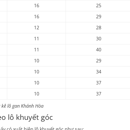
16
25
16
29
12
28
11
30
11
40
10
29
10
34
10
37
10
37
 kê lô gan
Khánh Hòa
o lô khuyết góc
y có xuất hiện lô khuyết góc như sau: