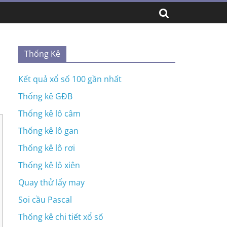
Thống Kê
Kết quả xổ số 100 gần nhất
Thống kê GĐB
Thống kê lô câm
Thống kê lô gan
Thống kê lô rơi
Thống kê lô xiên
Quay thử lấy may
Soi cầu Pascal
Thống kê chi tiết xổ số