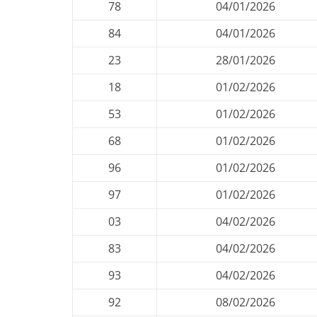
78
04/01/2026
84
04/01/2026
23
28/01/2026
18
01/02/2026
53
01/02/2026
68
01/02/2026
96
01/02/2026
97
01/02/2026
03
04/02/2026
83
04/02/2026
93
04/02/2026
92
08/02/2026