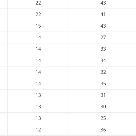
22
43
22
41
15
43
14
27
14
33
14
34
14
32
14
35
13
31
13
30
13
25
12
36