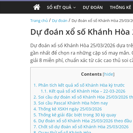
SỔ KẾT QUẢ
DỰ ĐOÁN
THỐNG KÊ
/
/
Trang chủ
Dự đoán
Dự đoán xổ số Khánh Hòa 25/03/20
Dự đoán xổ số Khánh Hòa 2
Dự đoán xổ số
Khánh Hòa
25/03/2026
dựa trê
gần nhất để chọn ra những cặp số may mắn. Chốt
giải 8 miễn phí, chuẩn xác từ các cao thủ soi c
Contents
[
hide
]
1.
Phân tích kết quả xổ số Khánh Hòa kỳ trước
1.1.
Kết quả sổ xố Khánh Hòa – 22-03-2026
2.
Soi cầu dự đoán xổ số Khánh Hòa 25/03/2026 th
3.
Soi cầu Pascal Khánh Hòa hôm nay
4.
Thống kê XSKH ngày 25/03/2026
5.
Thống kê giải đặc biệt trong 30 kỳ quay
6.
Dự đoán xổ số Khánh Hòa 25/03/2026 theo đầu
7.
Chốt số dự đoán xổ số Khánh Hòa 25/03/2026
8.
Quay thử xổ số Khánh Hòa