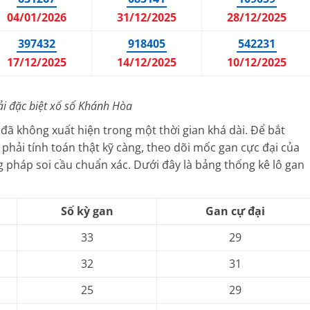
04/01/2026
31/12/2025
28/12/2025
397432
918405
542231
17/12/2025
14/12/2025
10/12/2025
ải đặc biệt xổ số
Khánh Hòa
đã không xuất hiện trong một thời gian khá dài. Để bắt
phải tính toán thật kỹ càng, theo dõi mốc gan cực đại của
g pháp soi cầu chuẩn xác. Dưới đây là bảng thống kê lô gan
Số kỳ gan
Gan cự đại
33
29
32
31
25
29