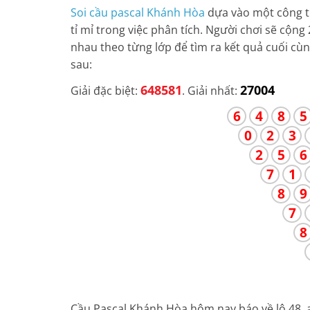
Soi cầu pascal
Khánh Hòa
dựa vào một công th
tỉ mỉ trong việc phân tích. Người chơi sẽ cộng 2 
nhau theo từng lớp để tìm ra kết quả cuối cù
sau:
648581
27004
Giải đặc biệt:
. Giải nhất:
6
4
8
5
0
2
3
2
5
6
7
1
8
9
7
8
Cầu Pascal
Khánh Hòa
hôm nay báo về lô 48, 