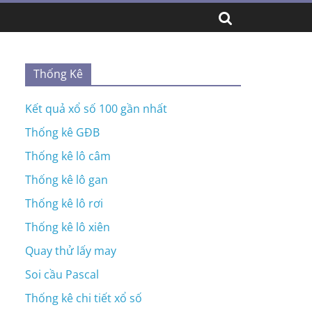
Thống Kê
Kết quả xổ số 100 gần nhất
Thống kê GĐB
Thống kê lô câm
Thống kê lô gan
Thống kê lô rơi
Thống kê lô xiên
Quay thử lấy may
Soi cầu Pascal
Thống kê chi tiết xổ số