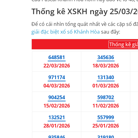
Thống kê
XSKH
ngày
25/03/
Để có cái nhìn tổng quát nhất về các cặp số 
giải đặc biệt xổ số
Khánh Hòa
sau đây:
Thống kê giả
648581
345636
22/03/2026
18/03/2026
971174
131340
04/03/2026
01/03/2026
904254
598702
15/02/2026
11/02/2026
132521
557999
28/01/2026
25/01/2026
935846
319180