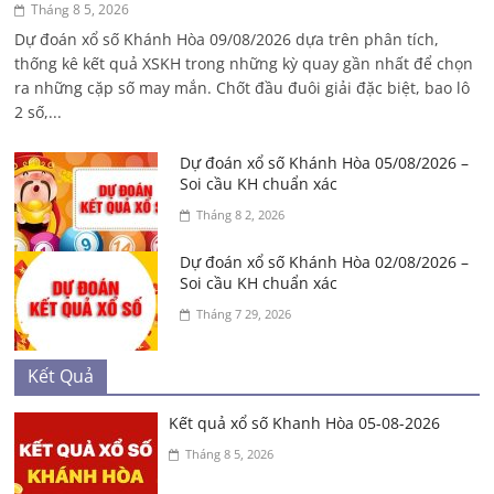
Tháng 8 5, 2026
Dự đoán xổ số Khánh Hòa 09/08/2026 dựa trên phân tích,
thống kê kết quả XSKH trong những kỳ quay gần nhất để chọn
ra những cặp số may mắn. Chốt đầu đuôi giải đặc biệt, bao lô
2 số,...
Dự đoán xổ số Khánh Hòa 05/08/2026 –
Soi cầu KH chuẩn xác
Tháng 8 2, 2026
Dự đoán xổ số Khánh Hòa 02/08/2026 –
Soi cầu KH chuẩn xác
Tháng 7 29, 2026
Kết Quả
Kết quả xổ số Khanh Hòa 05-08-2026
Tháng 8 5, 2026