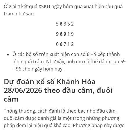
Ở giải 4 kết quả
XSKH
ngày hôm qua xuất hiện cầu quả
trám như sau:
5
6
3
5
2
9
6
9
1
9
0
6
7
1
2
Ở các bộ số trên xuất hiện con số 6 – 9 xếp thành
hình quả trám. Như vậy, anh em có thể đánh cặp 69
– 96 cho ngày hôm nay.
Dự đoán xổ số
Khánh Hòa
28/06/2026
theo đầu câm, đuôi
câm
Thông thường, cách đánh lô theo bạc nhớ đầu câm,
đuôi câm được đánh giá là một trong những phương
pháp đem lại hiệu quả khá cao. Phương pháp này được