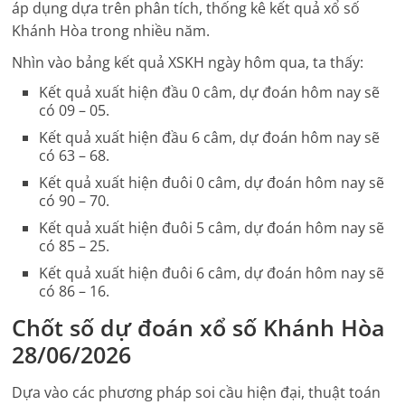
áp dụng dựa trên phân tích, thống kê kết quả xổ số
Khánh Hòa
trong nhiều năm.
Nhìn vào bảng kết quả
XSKH
ngày hôm qua, ta thấy:
Kết quả xuất hiện đầu 0 câm, dự đoán hôm nay sẽ
có 09 – 05.
Kết quả xuất hiện đầu 6 câm, dự đoán hôm nay sẽ
có 63 – 68.
Kết quả xuất hiện đuôi 0 câm, dự đoán hôm nay sẽ
có 90 – 70.
Kết quả xuất hiện đuôi 5 câm, dự đoán hôm nay sẽ
có 85 – 25.
Kết quả xuất hiện đuôi 6 câm, dự đoán hôm nay sẽ
có 86 – 16.
Chốt số dự đoán xổ số
Khánh Hòa
28/06/2026
Dựa vào các phương pháp soi cầu hiện đại, thuật toán