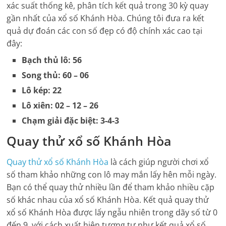
xác suất thống kê, phân tích kết quả trong 30 kỳ quay
gần nhất của xổ số
Khánh Hòa
. Chúng tôi đưa ra kết
quả dự đoán các con số đẹp có độ chính xác cao tại
đây:
Bạch thủ lô: 56
Song thủ: 60 – 06
Lô kép: 22
Lô xiên: 02 – 12 – 26
Chạm giải đặc biệt: 3-4-3
Quay thử xổ số
Khánh Hòa
Quay thử xổ số
Khánh Hòa
là cách giúp người chơi xổ
số tham khảo những con lô may mắn lấy hên mỗi ngày.
Bạn có thể quay thử nhiều lần để tham khảo nhiều cặp
số khác nhau của xổ số
Khánh Hòa
. Kết quả quay thử
xổ số
Khánh Hòa
được lấy ngẫu nhiên trong dãy số từ 0
đến 9, với cách xuất hiện tương tự như kết quả xổ số