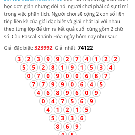
học đơn giản nhưng đòi hỏi người chơi phải có sự tỉ mỉ
trong việc phân tích. Người chơi sẽ cộng 2 con số liên
tiếp liền kề của giải đặc biệt và giải nhất lại với nhau
theo từng lớp để tìm ra kết quả cuối cùng gồm 2 chữ
số. Cầu Pascal
Khánh Hòa
ngày hôm nay như sau:
323992
74122
Giải đặc biệt:
. Giải nhất:
3
2
3
9
9
2
7
4
1
2
2
5
5
2
8
1
9
1
5
3
4
0
7
0
9
0
0
6
8
7
7
7
9
9
0
6
4
5
4
6
8
9
6
0
9
0
4
7
5
6
9
4
1
2
1
5
5
3
3
6
8
6
9
4
5