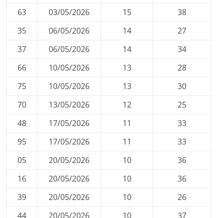
63
03/05/2026
15
38
35
06/05/2026
14
27
37
06/05/2026
14
34
66
10/05/2026
13
28
75
10/05/2026
13
30
70
13/05/2026
12
25
48
17/05/2026
11
33
95
17/05/2026
11
33
05
20/05/2026
10
36
16
20/05/2026
10
36
39
20/05/2026
10
26
44
20/05/2026
10
37