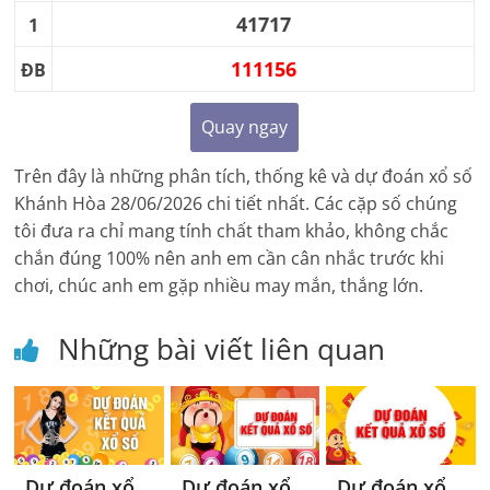
41717
1
111156
ĐB
Quay ngay
Trên đây là những phân tích, thống kê và dự đoán xổ số
Khánh Hòa
28/06/2026
chi tiết nhất. Các cặp số chúng
tôi đưa ra chỉ mang tính chất tham khảo, không chắc
chắn đúng 100% nên anh em cần cân nhắc trước khi
chơi, chúc anh em gặp nhiều may mắn, thắng lớn.
Những bài viết liên quan
Dự đoán xổ
Dự đoán xổ
Dự đoán xổ