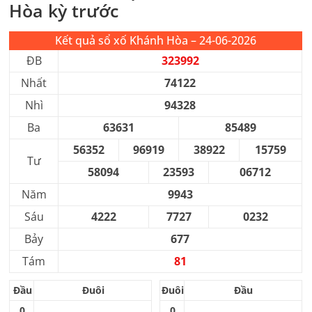
Hòa
kỳ trước
Kết quả sổ xố
Khánh Hòa
– 24-06-2026
ĐB
323992
Nhất
74122
Nhì
94328
Ba
63631
85489
56352
96919
38922
15759
Tư
58094
23593
06712
Năm
9943
Sáu
4222
7727
0232
Bảy
677
Tám
81
Đầu
Đuôi
Đuôi
Đầu
0
0