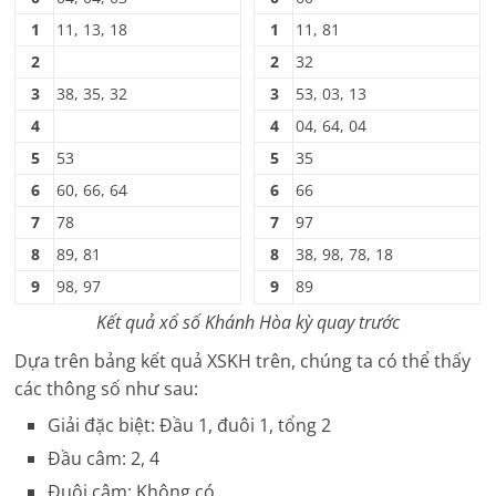
1
11, 13, 18
1
11, 81
2
2
32
3
38, 35, 32
3
53, 03, 13
4
4
04, 64, 04
5
53
5
35
6
60, 66, 64
6
66
7
78
7
97
8
89, 81
8
38, 98, 78, 18
9
98, 97
9
89
Kết quả xổ số
Khánh Hòa
kỳ quay trước
Dựa trên bảng kết quả
XSKH
trên, chúng ta có thể thấy
các thông số như sau:
Giải đặc biệt: Đầu 1, đuôi 1, tổng 2
Đầu câm: 2, 4
Đuôi câm: Không có.