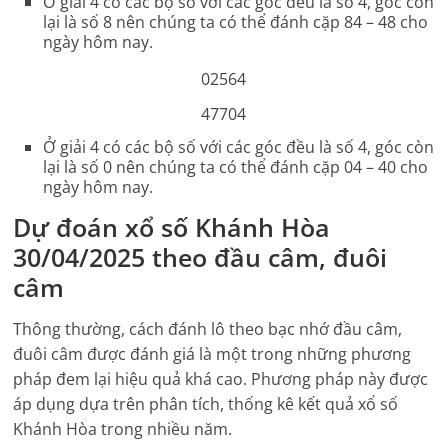
Ở giải 4 có các bộ số với các góc đều là số 4, góc còn
lại là số 8 nên chúng ta có thể đánh cặp 84 – 48 cho
ngày hôm nay.
02564
47704
Ở giải 4 có các bộ số với các góc đều là số 4, góc còn
lại là số 0 nên chúng ta có thể đánh cặp 04 – 40 cho
ngày hôm nay.
Dự đoán xổ số
Khánh Hòa
30/04/2025
theo đầu câm, đuôi
câm
Thông thường, cách đánh lô theo bạc nhớ đầu câm,
đuôi câm được đánh giá là một trong những phương
pháp đem lại hiệu quả khá cao. Phương pháp này được
áp dụng dựa trên phân tích, thống kê kết quả xổ số
Khánh Hòa
trong nhiều năm.