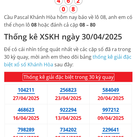
4
6
2
0
8
Cầu Pascal
Khánh Hòa
hôm nay báo về lô 08, anh em có
thể chọn lô
08
hoặc đánh cả cặp
08 – 80
Thống kê
XSKH
ngày
30/04/2025
Để có cái nhìn tổng quát nhất về các cặp số đã ra trong
30 kỳ quay, mời anh em theo dõi bảng
thống kê giải đặc
biệt xổ số
Khánh Hòa
sau đây:
Thống kê giải đặc biệt trong 30 kỳ quay
104211
256823
584049
27/04/2025
23/04/2025
20/04/2025
468623
922294
997212
16/04/2025
13/04/2025
09/04/2025
798289
734202
229641