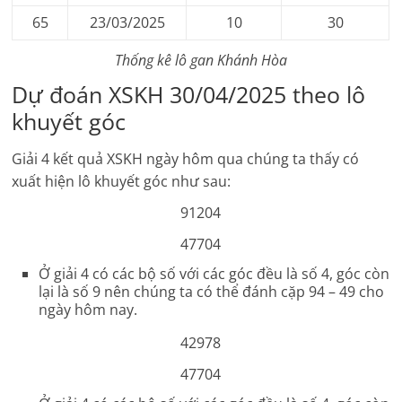
65
23/03/2025
10
30
Thống kê lô gan
Khánh Hòa
Dự đoán
XSKH
30/04/2025 theo lô
khuyết góc
Giải 4 kết quả
XSKH
ngày hôm qua chúng ta thấy có
xuất hiện lô khuyết góc như sau:
91204
47704
Ở giải 4 có các bộ số với các góc đều là số 4, góc còn
lại là số 9 nên chúng ta có thể đánh cặp 94 – 49 cho
ngày hôm nay.
42978
47704