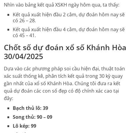
Nhìn vào bảng kết quả
XSKH
ngày hôm qua, ta thấy:
Kết quả xuất hiện đầu 2 câm, dự đoán hôm nay sẽ
có 26 – 28.
Kết quả xuất hiện đầu 4 câm, dự đoán hôm nay sẽ
có 45 – 41.
Chốt số dự đoán xổ số
Khánh Hòa
30/04/2025
Dựa vào các phương pháp soi cầu hiện đại, thuật toán
xác suất thống kê, phân tích kết quả trong 30 kỳ quay
gần nhất của xổ số
Khánh Hòa
. Chúng tôi đưa ra kết
quả dự đoán các con số đẹp có độ chính xác cao tại
đây:
Bạch thủ lô: 39
Song thủ: 90 – 09
Lô kép: 99