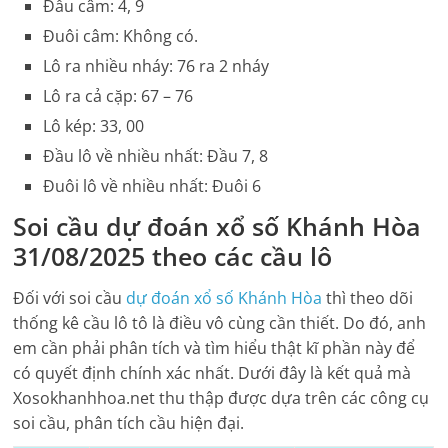
Đầu câm: 4, 9
Đuôi câm: Không có.
Lô ra nhiều nháy: 76 ra 2 nháy
Lô ra cả cặp: 67 – 76
Lô kép: 33, 00
Đầu lô về nhiều nhất: Đầu 7, 8
Đuôi lô về nhiều nhất: Đuôi 6
Soi cầu dự đoán xổ số
Khánh Hòa
31/08/2025
theo các cầu lô
Đối với soi cầu
dự đoán xổ số
Khánh Hòa
thì theo dõi
thống kê cầu lô tô là điều vô cùng cần thiết. Do đó, anh
em cần phải phân tích và tìm hiểu thật kĩ phần này để
có quyết định chính xác nhất. Dưới đây là kết quả mà
Xosokhanhhoa.net
thu thập được dựa trên các công cụ
soi cầu, phân tích cầu hiện đại.