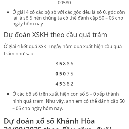
00580
Ở giải 4 có các bộ số với các góc đều là số 0, góc còn
lại là số 5 nên chúng ta có thể đánh cặp 50 – 05 cho
ngày hôm nay.
Dự đoán
XSKH
theo cầu quả trám
Ở giải 4 kết quả
XSKH
ngày hôm qua xuất hiện cầu quả
trám như sau:
3
5
8
8
6
0
5
0
7
5
4
5
3
8
2
Ở các bộ số trên xuất hiện con số 5 – 0 xếp thành
hình quả trám. Như vậy, anh em có thể đánh cặp 50
– 05 cho ngày hôm nay.
Dự đoán xổ số
Khánh Hòa