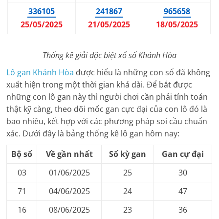
336105
241867
965658
25/05/2025
21/05/2025
18/05/2025
Thống kê giải đặc biệt xổ số
Khánh Hòa
Lô gan
Khánh Hòa
được hiểu là những con số đã không
xuất hiện trong một thời gian khá dài. Để bắt được
những con lô gan này thì người chơi cần phải tính toán
thật kỹ càng, theo dõi mốc gan cực đại của con lô đó là
bao nhiêu, kết hợp với các phương pháp soi cầu chuẩn
xác. Dưới đây là bảng thống kê lô gan hôm nay:
Bộ số
Về gần nhất
Số kỳ gan
Gan cự đại
03
01/06/2025
25
30
71
04/06/2025
24
47
16
08/06/2025
23
36