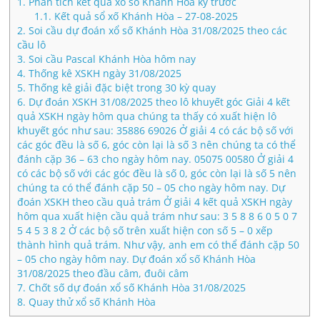
1.
Phân tích kết quả xổ số Khánh Hòa kỳ trước
1.1.
Kết quả sổ xố Khánh Hòa – 27-08-2025
2.
Soi cầu dự đoán xổ số Khánh Hòa 31/08/2025 theo các
cầu lô
3.
Soi cầu Pascal Khánh Hòa hôm nay
4.
Thống kê XSKH ngày 31/08/2025
5.
Thống kê giải đặc biệt trong 30 kỳ quay
6.
Dự đoán XSKH 31/08/2025 theo lô khuyết góc Giải 4 kết
quả XSKH ngày hôm qua chúng ta thấy có xuất hiện lô
khuyết góc như sau: 35886 69026 Ở giải 4 có các bộ số với
các góc đều là số 6, góc còn lại là số 3 nên chúng ta có thể
đánh cặp 36 – 63 cho ngày hôm nay. 05075 00580 Ở giải 4
có các bộ số với các góc đều là số 0, góc còn lại là số 5 nên
chúng ta có thể đánh cặp 50 – 05 cho ngày hôm nay. Dự
đoán XSKH theo cầu quả trám Ở giải 4 kết quả XSKH ngày
hôm qua xuất hiện cầu quả trám như sau: 3 5 8 8 6 0 5 0 7
5 4 5 3 8 2 Ở các bộ số trên xuất hiện con số 5 – 0 xếp
thành hình quả trám. Như vậy, anh em có thể đánh cặp 50
– 05 cho ngày hôm nay. Dự đoán xổ số Khánh Hòa
31/08/2025 theo đầu câm, đuôi câm
7.
Chốt số dự đoán xổ số Khánh Hòa 31/08/2025
8.
Quay thử xổ số Khánh Hòa