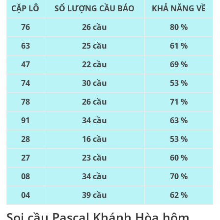
CẶP LÔ
SỐ LƯỢNG CẦU BÁO
KHẢ NĂNG VỀ
76
26 cầu
80 %
63
25 cầu
61 %
47
22 cầu
69 %
74
30 cầu
53 %
78
26 cầu
71 %
91
34 cầu
63 %
28
16 cầu
53 %
27
23 cầu
60 %
08
34 cầu
70 %
04
39 cầu
62 %
Soi cầu Pascal
Khánh Hòa
hôm