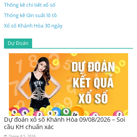
Thống kê chi tiết xổ số
Thống kê tần suất lô tô
Xổ số Khánh Hòa 30 ngày
Dự Đoán
Dự đoán xổ số Khánh Hòa 09/08/2026 – Soi
cầu KH chuẩn xác
Tháng 8 5, 2026