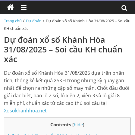
/
/
Trang chủ
Dự đoán
Dự đoán xổ số Khánh Hòa 31/08/2025 – Soi cầu
KH chuẩn xác
Dự đoán xổ số Khánh Hòa
31/08/2025 – Soi cầu KH chuẩn
xác
Dự đoán xổ số
Khánh Hòa
31/08/2025
dựa trên phân
tích, thống kê kết quả
XSKH
trong những kỳ quay gần
nhất để chọn ra những cặp số may mắn. Chốt đầu đuôi
giải đặc biệt, bao lô 2 số, lô xiên 2, xiên 3 và lô giải 8
miễn phí, chuẩn xác từ các cao thủ soi cầu tại
Xosokhanhhoa.net
Contents
[
hide
]