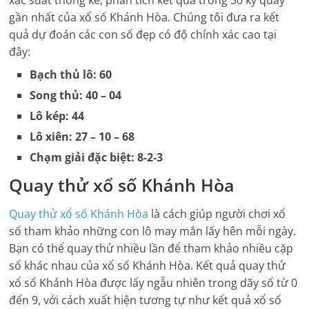
xác suất thống kê, phân tích kết quả trong 30 kỳ quay
gần nhất của xổ số
Khánh Hòa
. Chúng tôi đưa ra kết
quả dự đoán các con số đẹp có độ chính xác cao tại
đây:
Bạch thủ lô: 60
Song thủ: 40 – 04
Lô kép: 44
Lô xiên: 27 – 10 – 68
Chạm giải đặc biệt: 8-2-3
Quay thử xổ số
Khánh Hòa
Quay thử xổ số
Khánh Hòa
là cách giúp người chơi xổ
số tham khảo những con lô may mắn lấy hên mỗi ngày.
Bạn có thể quay thử nhiều lần để tham khảo nhiều cặp
số khác nhau của xổ số
Khánh Hòa
. Kết quả quay thử
xổ số
Khánh Hòa
được lấy ngẫu nhiên trong dãy số từ 0
đến 9, với cách xuất hiện tương tự như kết quả xổ số