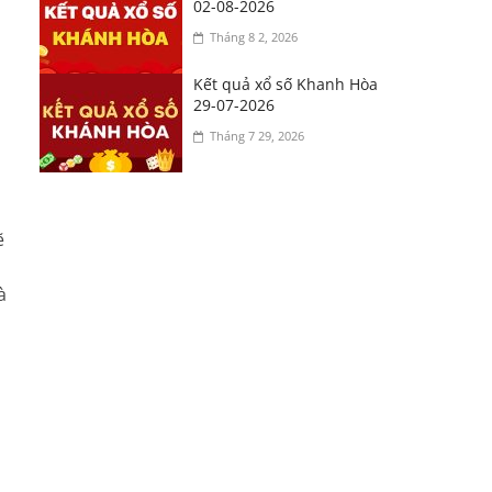
02-08-2026
Tháng 8 2, 2026
Kết quả xổ số Khanh Hòa
29-07-2026
Tháng 7 29, 2026
ẽ
à