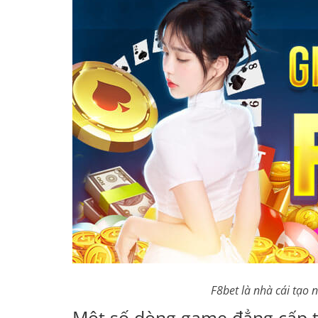
F8bet là nhà cái tạo
Một số dòng game đẳng cấp t