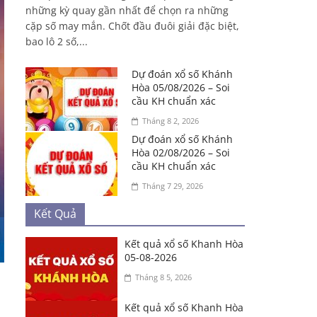
những kỳ quay gần nhất để chọn ra những
cặp số may mắn. Chốt đầu đuôi giải đặc biệt,
bao lô 2 số,...
Dự đoán xổ số Khánh
Hòa 05/08/2026 – Soi
cầu KH chuẩn xác
Tháng 8 2, 2026
Dự đoán xổ số Khánh
Hòa 02/08/2026 – Soi
cầu KH chuẩn xác
Tháng 7 29, 2026
Kết Quả
Kết quả xổ số Khanh Hòa
05-08-2026
Tháng 8 5, 2026
Kết quả xổ số Khanh Hòa