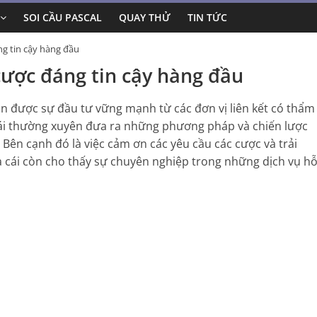
SOI CẦU PASCAL
QUAY THỬ
TIN TỨC
áng tin cậy hàng đầu
 cược đáng tin cậy hàng đầu
hận được sự đầu tư vững mạnh từ các đơn vị liên kết có thẩm
à cái thường xuyên đưa ra những phương pháp và chiến lược
Bên cạnh đó là việc cảm ơn các yêu cầu các cược và trải
cái còn cho thấy sự chuyên nghiệp trong những dịch vụ h