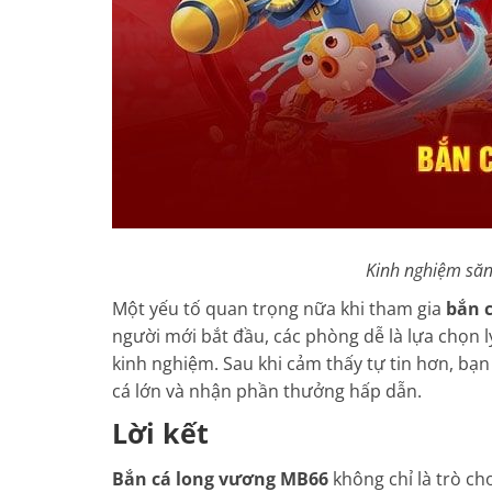
Kinh nghiệm săn
Một yếu tố quan trọng nữa khi tham gia
bắn 
người mới bắt đầu, các phòng dễ là lựa chọn lý
kinh nghiệm. Sau khi cảm thấy tự tin hơn, bạ
cá lớn và nhận phần thưởng hấp dẫn.
Lời kết
Bắn cá long vương MB66
không chỉ là trò ch