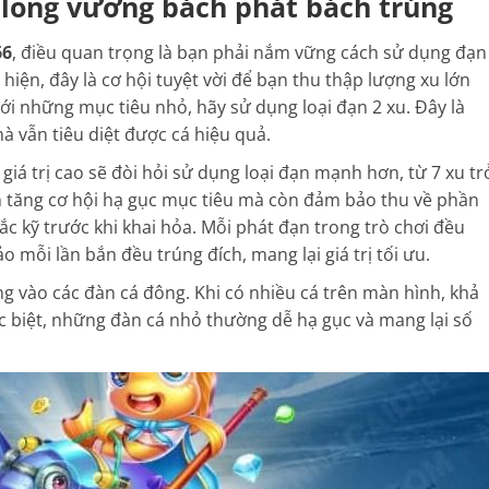
 long vương bách phát bách trúng
66
, điều quan trọng là bạn phải nắm vững cách sử dụng đạn
 hiện, đây là cơ hội tuyệt vời để bạn thu thập lượng xu lớn
i những mục tiêu nhỏ, hãy sử dụng loại đạn 2 xu. Đây là
mà vẫn tiêu diệt được cá hiệu quả.
giá trị cao sẽ đòi hỏi sử dụng loại đạn mạnh hơn, từ 7 xu tr
n tăng cơ hội hạ gục mục tiêu mà còn đảm bảo thu về phần
c kỹ trước khi khai hỏa. Mỗi phát đạn trong trò chơi đều
o mỗi lần bắn đều trúng đích, mang lại giá trị tối ưu.
ung vào các đàn cá đông. Khi có nhiều cá trên màn hình, khả
c biệt, những đàn cá nhỏ thường dễ hạ gục và mang lại số