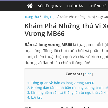
SỔ KẾT QUẢ
DỰ ĐOÁN
THỐNG KÊ
/
/
Trang chủ
Tổng Hợp
Khám Phá Những Thú Vị Xoay Q
Khám Phá Những Thú Vị X
Vương MB66
Bắn cá long vương MB66
là tựa game nổi bật
họa sống động, lối chơi cuốn hút và phần thưở
chơi, chiến thuật hiệu quả và chia sẻ kinh ng
dương và đạt nhiều chiến thắng lớn!
Contents
[
hide
]
1.
Tổng quan về bắn cá long vương MB66
2.
Hướng dẫn tân binh bắn cá long vương bách ph
3.
Kinh nghiệm săn cá thắng lớn từ ngư thủ cừ kh
4.
Lời kết