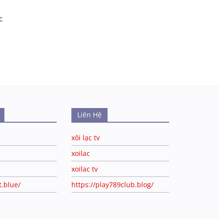
c
Liên Hệ
xôi lạc tv
xoilac
xoilac tv
t.blue/
https://play789club.blog/