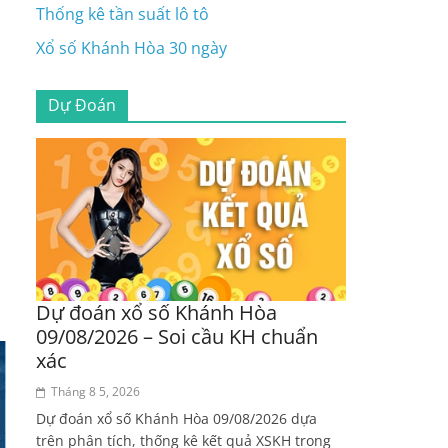
Thống kê tần suất lô tô
Xổ số Khánh Hòa 30 ngày
Dự Đoán
Dự đoán xổ số Khánh Hòa
09/08/2026 – Soi cầu KH chuẩn
xác
Tháng 8 5, 2026
Dự đoán xổ số Khánh Hòa 09/08/2026 dựa
trên phân tích, thống kê kết quả XSKH trong