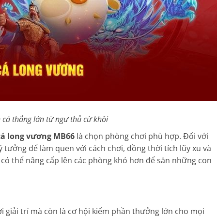
 cá thắng lớn từ ngư thủ cừ khôi
cá long vương MB66
là chọn phòng chơi phù hợp. Đối với
 tưởng để làm quen với cách chơi, đồng thời tích lũy xu và
n có thể nâng cấp lên các phòng khó hơn để săn những con
ơi giải trí mà còn là cơ hội kiếm phần thưởng lớn cho mọi