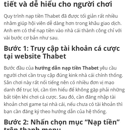
tiết và dễ hiểu cho người chơi
Quy trình nạp tiền Thabet đã được tối giản rất nhiều
nhằm giúp hội viên dễ dàng hơn trong khâu giao dịch.
Anh em có thể nạp tiền vào nhà cái thành công chỉ với
vài bước cơ bản như sau.
Bước 1: Truy cập tài khoản cá cược
tại website Thabet
Bước đầu của
hướng dẫn nạp tiền Thabet
yêu cầu
người chơi cần truy cập đúng kink nhà cái chính thống.
Sân chơi này rất nổi tiếng nên có nhiều đơn vị mạo
danh để trục lợi, cần tìm hiểu để không gặp phải những
bất tiện khi chơi cá cược. Sau đó, cần đăng nhập tài
khoản chơi game tại nhà cái, nếu chưa có tài khoản thì
bạn cần đăng ký theo hướng dẫn của hệ thống.
Bước 2: Nhấn chọn mục “Nạp tiền”
trên thanh menu