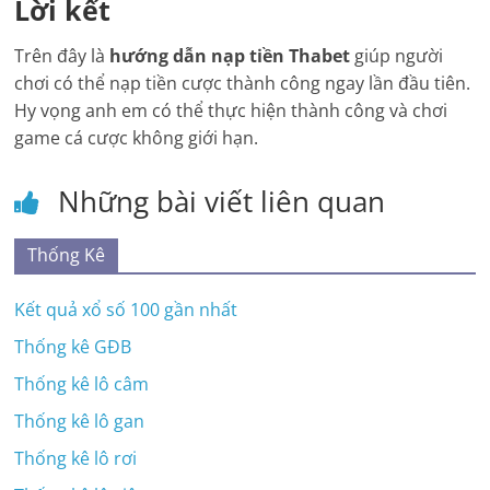
Lời kết
Trên đây là
hướng dẫn nạp tiền Thabet
giúp người
chơi có thể nạp tiền cược thành công ngay lần đầu tiên.
Hy vọng anh em có thể thực hiện thành công và chơi
game cá cược không giới hạn.
Những bài viết liên quan
Thống Kê
Kết quả xổ số 100 gần nhất
Thống kê GĐB
Thống kê lô câm
Thống kê lô gan
Thống kê lô rơi