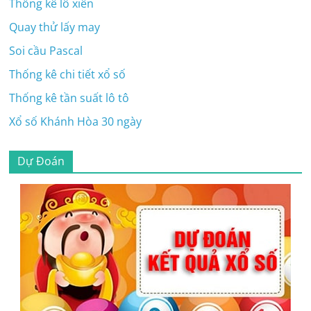
Thống kê lô xiên
Quay thử lấy may
Soi cầu Pascal
Thống kê chi tiết xổ số
Thống kê tần suất lô tô
Xổ số Khánh Hòa 30 ngày
Dự Đoán