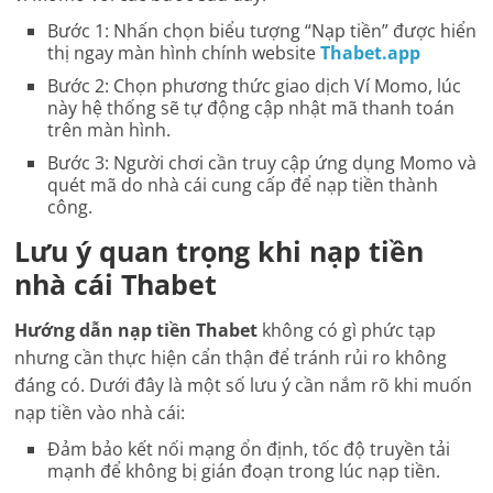
Bước 1: Nhấn chọn biểu tượng “Nạp tiền” được hiển
thị ngay màn hình chính website
Thabet.app
Bước 2: Chọn phương thức giao dịch Ví Momo, lúc
này hệ thống sẽ tự động cập nhật mã thanh toán
trên màn hình.
Bước 3: Người chơi cần truy cập ứng dụng Momo và
quét mã do nhà cái cung cấp để nạp tiền thành
công.
Lưu ý quan trọng khi nạp tiền
nhà cái Thabet
Hướng dẫn nạp tiền Thabet
không có gì phức tạp
nhưng cần thực hiện cẩn thận để tránh rủi ro không
đáng có. Dưới đây là một số lưu ý cần nắm rõ khi muốn
nạp tiền vào nhà cái:
Đảm bảo kết nối mạng ổn định, tốc độ truyền tải
mạnh để không bị gián đoạn trong lúc nạp tiền.