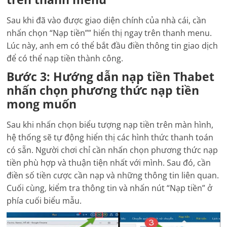
Sau khi đã vào được giao diện chính của nhà cái, cần
nhấn chọn “Nạp tiền”” hiển thị ngay trên thanh menu.
Lúc này, anh em có thể bắt đầu điền thông tin giao dịch
để có thể nạp tiền thành công.
Bước 3: Hướng dẫn nạp tiền Thabet
nhấn chọn phương thức nạp tiền
mong muốn
Sau khi nhấn chọn biểu tượng nạp tiền trên màn hình,
hệ thống sẽ tự động hiển thị các hình thức thanh toán
có sẵn. Người chơi chỉ cần nhấn chọn phương thức nạp
tiền phù hợp và thuận tiện nhất với mình. Sau đó, cần
điền số tiền cược cần nạp và những thông tin liên quan.
Cuối cùng, kiểm tra thông tin và nhấn nút “Nạp tiền” ở
phía cuối biểu mẫu.