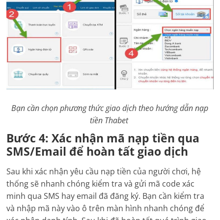
Bạn cần chọn phương thức giao dịch theo hướng dẫn nạp
tiền Thabet
Bước 4: Xác nhận mã nạp tiền qua
SMS/Email để hoàn tất giao dịch
Sau khi xác nhận yêu cầu nạp tiền của người chơi, hệ
thống sẽ nhanh chóng kiểm tra và gửi mã code xác
minh qua SMS hay email đã đăng ký. Bạn cần kiểm tra
và nhập mã này vào ô trên màn hình nhanh chóng để