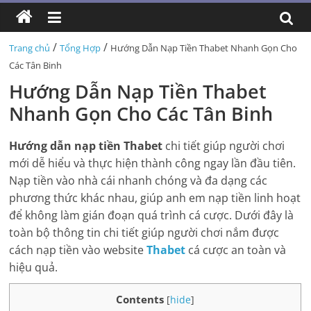
/
/
Trang chủ
Tổng Hợp
Hướng Dẫn Nạp Tiền Thabet Nhanh Gọn Cho
Các Tân Binh
Hướng Dẫn Nạp Tiền Thabet
Nhanh Gọn Cho Các Tân Binh
Hướng dẫn nạp tiền Thabet
chi tiết giúp người chơi
mới dễ hiểu và thực hiện thành công ngay lần đầu tiên.
Nạp tiền vào nhà cái nhanh chóng và đa dạng các
phương thức khác nhau, giúp anh em nạp tiền linh hoạt
để không làm gián đoạn quá trình cá cược. Dưới đây là
toàn bộ thông tin chi tiết giúp người chơi nắm được
cách nạp tiền vào website
Thabet
cá cược an toàn và
hiệu quả.
Contents
[
hide
]