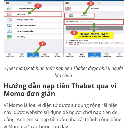
Quét mã QR là hình thức nạp tiền Thabet được nhiều người
lựa chọn
Hướng dẫn nạp tiền Thabet qua ví
Momo đơn giản
Ví Momo là loại ví điện tử được sử dụng rộng rãi hiện
nay, được website sử dụng để người chơi nạp tiền dễ
dàng. Anh em sẽ nạp tiền vào nhà cái thành công bằng
ví Momo với các bước sau đây: