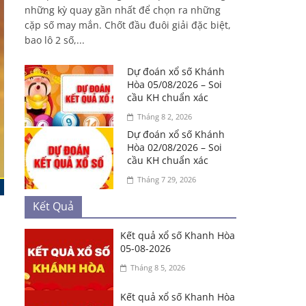
những kỳ quay gần nhất để chọn ra những
cặp số may mắn. Chốt đầu đuôi giải đặc biệt,
bao lô 2 số,...
Dự đoán xổ số Khánh
Hòa 05/08/2026 – Soi
cầu KH chuẩn xác
Tháng 8 2, 2026
Dự đoán xổ số Khánh
Hòa 02/08/2026 – Soi
cầu KH chuẩn xác
Tháng 7 29, 2026
Kết Quả
Kết quả xổ số Khanh Hòa
05-08-2026
Tháng 8 5, 2026
Kết quả xổ số Khanh Hòa