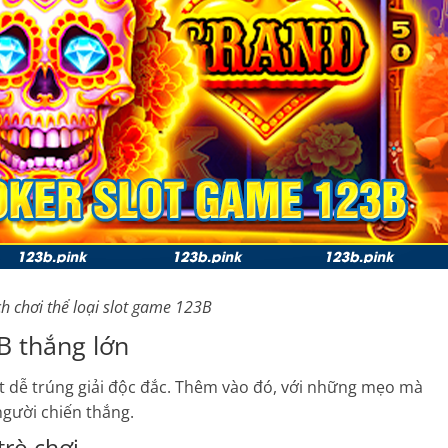
 chơi thể loại slot game 123B
B thắng lớn
rất dễ trúng giải độc đắc. Thêm vào đó, với những mẹo mà
người chiến thắng.