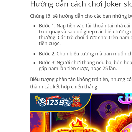
Hướng dẫn cách chơi Joker s
Chúng tôi sẽ hướng dẫn cho các bạn những bư
Bước 1: Nạp tiền vào tài khoản tại nhà cái
trục quay và sau đó ghép các biểu tượng 
thưởng. Các trò chơi được chơi trên năm c
tiền cược.
Bước 2: Chọn biểu tượng mà bạn muốn c
Bước 3: Người chơi thắng nếu ba, bốn ho
gấp năm lần tiền cược, hoặc 25 lần.
Biểu tượng phân tán không trả tiền, nhưng có
thành các kết hợp chiến thắng.