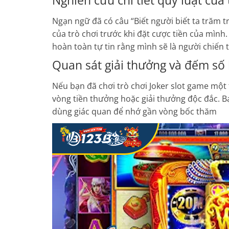
Nghiên cứu chi tiết quy luật của 
Ngạn ngữ đã có câu “Biết người biết ta trăm tr
của trò chơi trước khi đặt cược tiền của mình.
hoàn toàn tự tin rằng mình sẽ là người chiến 
Quan sát giải thưởng và đếm số
Nếu bạn đã chơi trò chơi Joker slot game một t
vòng tiền thưởng hoặc giải thưởng độc đắc. 
dùng giác quan để nhớ gần vòng bốc thăm