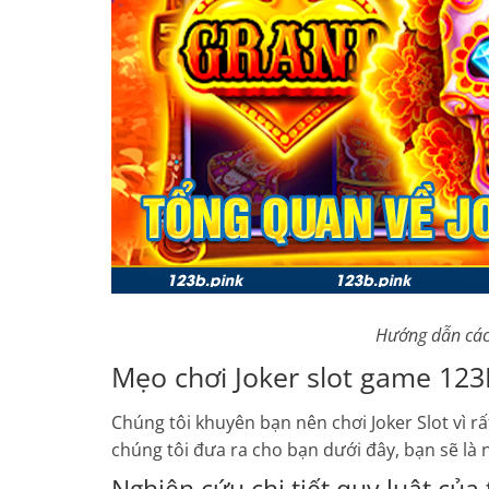
Hướng dẫn cách
Mẹo chơi Joker slot game 123
Chúng tôi khuyên bạn nên chơi Joker Slot vì 
chúng tôi đưa ra cho bạn dưới đây, bạn sẽ là 