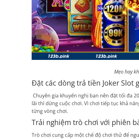
Mẹo hay khi
Đặt các dòng trả tiền Joker Slot
Chuyên gia khuyến nghị bạn nên đặt tối đa 2
lãi thì dừng cuộc chơi. Vì chơi tiếp tục khả năn
từng vòng chơi.
Trải nghiệm trò chơi với phiên 
Trò chơi cung cấp một chế độ chơi thử để ngư