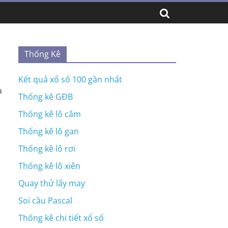
Thống Kê
Kết quả xổ số 100 gần nhất
a
Thống kê GĐB
Thống kê lô câm
Thống kê lô gan
Thống kê lô rơi
Thống kê lô xiên
Quay thử lấy may
Soi cầu Pascal
Thống kê chi tiết xổ số