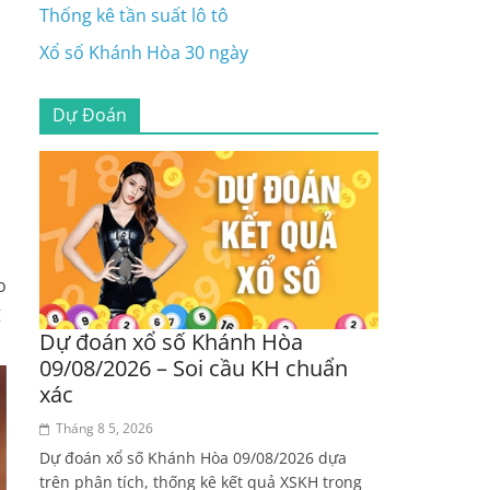
Thống kê tần suất lô tô
Xổ số Khánh Hòa 30 ngày
Dự Đoán
o
g
Dự đoán xổ số Khánh Hòa
09/08/2026 – Soi cầu KH chuẩn
xác
Tháng 8 5, 2026
Dự đoán xổ số Khánh Hòa 09/08/2026 dựa
trên phân tích, thống kê kết quả XSKH trong