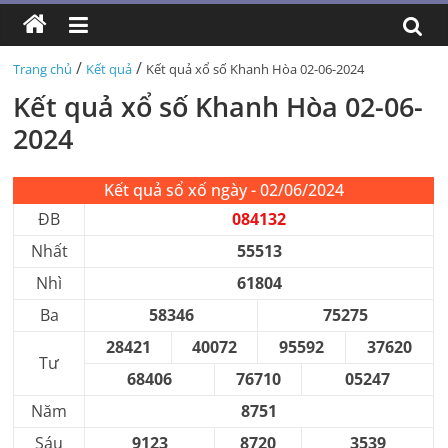
/
/
Trang chủ
Kết quả
Kết quả xổ số Khanh Hòa 02-06-2024
Kết quả xổ số Khanh Hòa 02-06-
2024
Kết quả sổ xố ngày - 02/06/2024
ĐB
084132
Nhất
55513
Nhì
61804
Ba
58346
75275
28421
40072
95592
37620
Tư
68406
76710
05247
Năm
8751
Sáu
9123
8720
3539