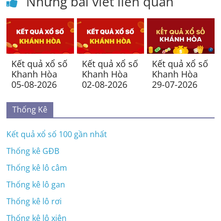
Những bài viết liên quan
Kết quả xổ số
Kết quả xổ số
Kết quả xổ số
Khanh Hòa
Khanh Hòa
Khanh Hòa
05-08-2026
02-08-2026
29-07-2026
Thống Kê
Kết quả xổ số 100 gần nhất
Thống kê GĐB
Thống kê lô câm
Thống kê lô gan
Thống kê lô rơi
Thống kê lô xiên