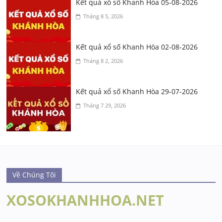
Kết quả xổ số Khanh Hòa 05-08-2026
Tháng 8 5, 2026
Kết quả xổ số Khanh Hòa 02-08-2026
Tháng 8 2, 2026
Kết quả xổ số Khanh Hòa 29-07-2026
Tháng 7 29, 2026
Về Chúng Tôi
XOSOKHANHHOA.NET