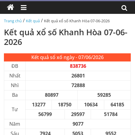
/
/
Trang chủ
Kết quả
Kết quả xổ số Khanh Hòa 07-06-2026
Kết quả xổ số Khanh Hòa 07-06-
2026
Kết quả sổ xố ngày - 07/06/2026
ĐB
838736
Nhất
26801
Nhì
72888
Ba
80897
59285
13277
18750
10634
64185
Tư
56799
29597
51784
Năm
9077
Sáu
7924
5053
9552