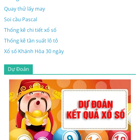
Quay thử lấy may
Soi cầu Pascal
Thống kê chi tiết xổ số
Thống kê tần suất lô tô
Xổ số Khánh Hòa 30 ngày
Dự Đoán