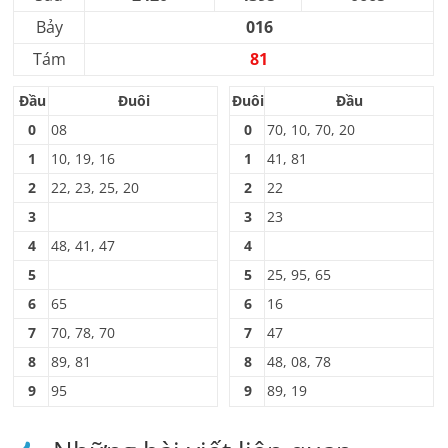
Bảy
016
Tám
81
Đầu
Đuôi
Đuôi
Đầu
0
08
0
70, 10, 70, 20
1
10, 19, 16
1
41, 81
2
22, 23, 25, 20
2
22
3
3
23
4
48, 41, 47
4
5
5
25, 95, 65
6
65
6
16
7
70, 78, 70
7
47
8
89, 81
8
48, 08, 78
9
95
9
89, 19