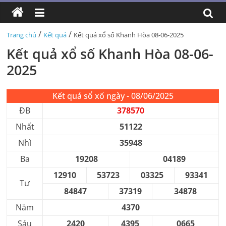
/
/
Trang chủ
Kết quả
Kết quả xổ số Khanh Hòa 08-06-2025
Kết quả xổ số Khanh Hòa 08-06-
2025
Kết quả sổ xố ngày - 08/06/2025
ĐB
378570
Nhất
51122
Nhì
35948
Ba
19208
04189
12910
53723
03325
93341
Tư
84847
37319
34878
Năm
4370
Sáu
2420
4395
0665