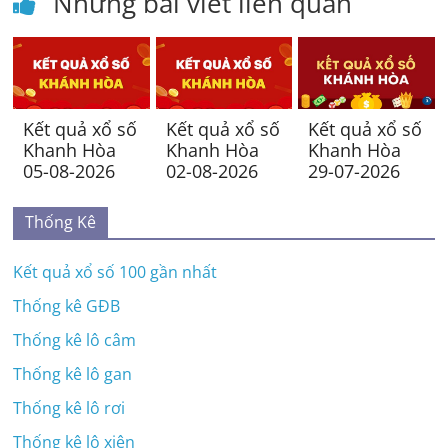
Những bài viết liên quan
Kết quả xổ số
Kết quả xổ số
Kết quả xổ số
Khanh Hòa
Khanh Hòa
Khanh Hòa
05-08-2026
02-08-2026
29-07-2026
Thống Kê
Kết quả xổ số 100 gần nhất
Thống kê GĐB
Thống kê lô câm
Thống kê lô gan
Thống kê lô rơi
Thống kê lô xiên