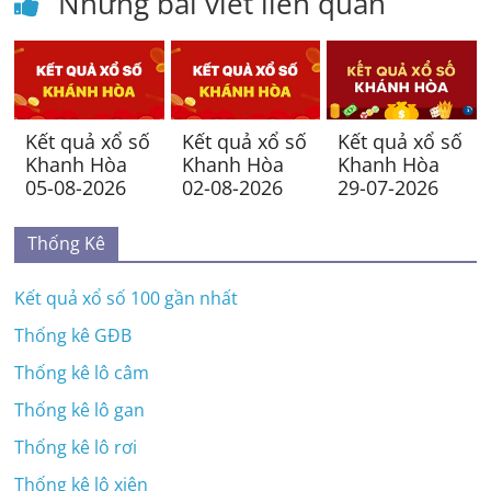
Những bài viết liên quan
Kết quả xổ số
Kết quả xổ số
Kết quả xổ số
Khanh Hòa
Khanh Hòa
Khanh Hòa
05-08-2026
02-08-2026
29-07-2026
Thống Kê
Kết quả xổ số 100 gần nhất
Thống kê GĐB
Thống kê lô câm
Thống kê lô gan
Thống kê lô rơi
Thống kê lô xiên