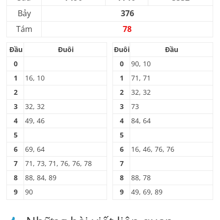
Bảy
376
Tám
78
Đầu
Đuôi
Đuôi
Đầu
0
0
90, 10
1
16, 10
1
71, 71
2
2
32, 32
3
32, 32
3
73
4
49, 46
4
84, 64
5
5
6
69, 64
6
16, 46, 76, 76
7
71, 73, 71, 76, 76, 78
7
8
88, 84, 89
8
88, 78
9
90
9
49, 69, 89