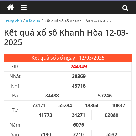
/
/
Trang chủ
Kết quả
Kết quả xổ số Khanh Hòa 12-03-2025
Kết quả xổ số Khanh Hòa 12-03-
2025
Kết quả sổ xố ngày - 12/03/2025
ĐB
244349
Nhất
38369
Nhì
45716
Ba
84488
57246
73171
55284
18364
10832
Tư
41773
24271
02089
Năm
6076
Sáu
7190
7710
5532