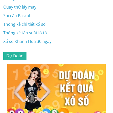
Quay thử lấy may
Soi cầu Pascal
Thống kê chi tiết xổ số
Thống kê tần suất lô tô
Xổ số Khánh Hòa 30 ngày
Dự Đoán