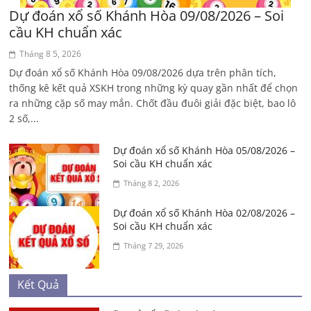
Dự đoán xổ số Khánh Hòa 09/08/2026 – Soi
cầu KH chuẩn xác
Tháng 8 5, 2026
Dự đoán xổ số Khánh Hòa 09/08/2026 dựa trên phân tích,
thống kê kết quả XSKH trong những kỳ quay gần nhất để chọn
ra những cặp số may mắn. Chốt đầu đuôi giải đặc biệt, bao lô
2 số,...
Dự đoán xổ số Khánh Hòa 05/08/2026 –
Soi cầu KH chuẩn xác
Tháng 8 2, 2026
Dự đoán xổ số Khánh Hòa 02/08/2026 –
Soi cầu KH chuẩn xác
Tháng 7 29, 2026
Kết Quả