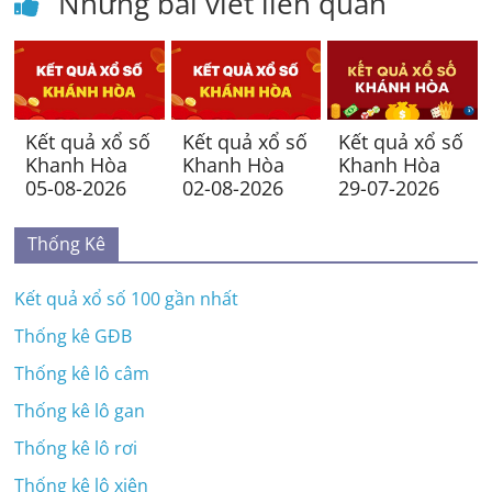
Những bài viết liên quan
Kết quả xổ số
Kết quả xổ số
Kết quả xổ số
Khanh Hòa
Khanh Hòa
Khanh Hòa
05-08-2026
02-08-2026
29-07-2026
Thống Kê
Kết quả xổ số 100 gần nhất
Thống kê GĐB
Thống kê lô câm
Thống kê lô gan
Thống kê lô rơi
Thống kê lô xiên