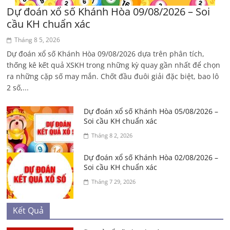
Dự đoán xổ số Khánh Hòa 09/08/2026 – Soi
cầu KH chuẩn xác
Tháng 8 5, 2026
Dự đoán xổ số Khánh Hòa 09/08/2026 dựa trên phân tích,
thống kê kết quả XSKH trong những kỳ quay gần nhất để chọn
ra những cặp số may mắn. Chốt đầu đuôi giải đặc biệt, bao lô
2 số,...
Dự đoán xổ số Khánh Hòa 05/08/2026 –
Soi cầu KH chuẩn xác
Tháng 8 2, 2026
Dự đoán xổ số Khánh Hòa 02/08/2026 –
Soi cầu KH chuẩn xác
Tháng 7 29, 2026
Kết Quả