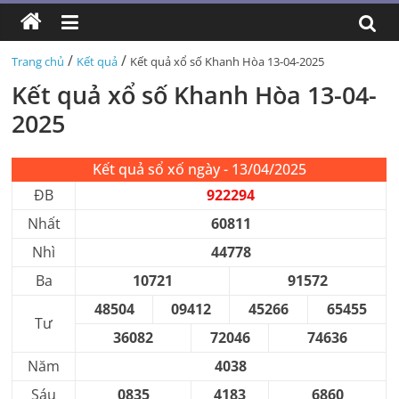
/
/
Trang chủ
Kết quả
Kết quả xổ số Khanh Hòa 13-04-2025
Kết quả xổ số Khanh Hòa 13-04-
2025
Kết quả sổ xố ngày - 13/04/2025
ĐB
922294
Nhất
60811
Nhì
44778
Ba
10721
91572
48504
09412
45266
65455
Tư
36082
72046
74636
Năm
4038
Sáu
0835
4183
6860