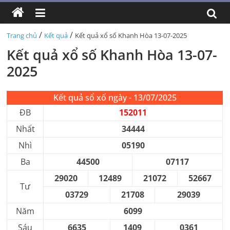
/
/
Trang chủ
Kết quả
Kết quả xổ số Khanh Hòa 13-07-2025
Kết quả xổ số Khanh Hòa 13-07-
2025
Kết quả sổ xố ngày - 13/07/2025
ĐB
152011
Nhất
34444
Nhì
05190
Ba
44500
07117
29020
12489
21072
52667
Tư
03729
21708
29039
Năm
6099
Sáu
6635
1409
0361