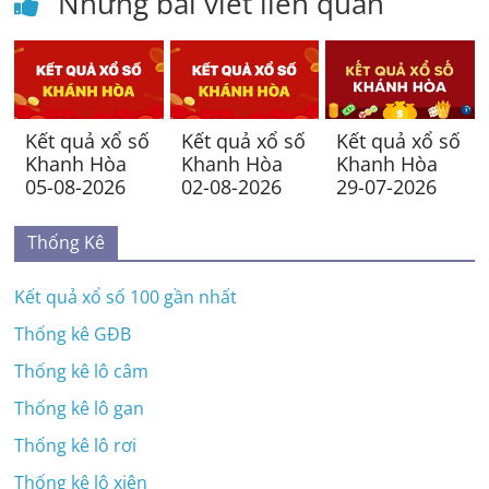
Những bài viết liên quan
Kết quả xổ số
Kết quả xổ số
Kết quả xổ số
Khanh Hòa
Khanh Hòa
Khanh Hòa
05-08-2026
02-08-2026
29-07-2026
Thống Kê
Kết quả xổ số 100 gần nhất
Thống kê GĐB
Thống kê lô câm
Thống kê lô gan
Thống kê lô rơi
Thống kê lô xiên