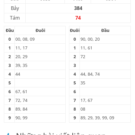
Bảy
384
Tám
74
Đầu
Đuôi
Đuôi
Đầu
0
00, 08, 09
0
90, 00, 20
1
11, 17
1
11, 61
2
20, 29
2
72
3
39, 35
3
4
44
4
44, 84, 74
5
5
35
6
67, 61
6
7
72, 74
7
17, 67
8
89, 84
8
08
9
90, 99
9
89, 29, 39, 99, 09