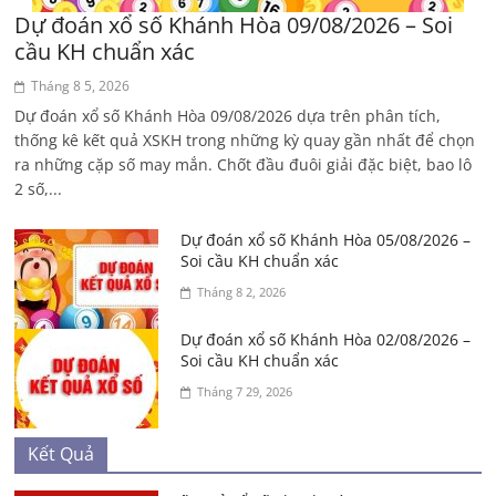
Dự đoán xổ số Khánh Hòa 09/08/2026 – Soi
cầu KH chuẩn xác
Tháng 8 5, 2026
Dự đoán xổ số Khánh Hòa 09/08/2026 dựa trên phân tích,
thống kê kết quả XSKH trong những kỳ quay gần nhất để chọn
ra những cặp số may mắn. Chốt đầu đuôi giải đặc biệt, bao lô
2 số,...
Dự đoán xổ số Khánh Hòa 05/08/2026 –
Soi cầu KH chuẩn xác
Tháng 8 2, 2026
Dự đoán xổ số Khánh Hòa 02/08/2026 –
Soi cầu KH chuẩn xác
Tháng 7 29, 2026
Kết Quả