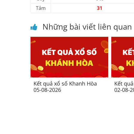
Tám
31
Những bài viết liên quan
Kết quả xổ số Khanh Hòa
Kết quả
05-08-2026
02-08-2