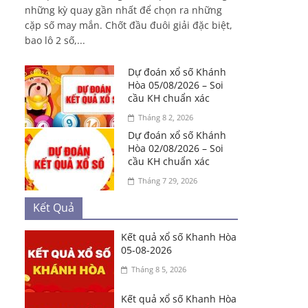
những kỳ quay gần nhất để chọn ra những
cặp số may mắn. Chốt đầu đuôi giải đặc biệt,
bao lô 2 số,...
Dự đoán xổ số Khánh
Hòa 05/08/2026 – Soi
cầu KH chuẩn xác
Tháng 8 2, 2026
Dự đoán xổ số Khánh
Hòa 02/08/2026 – Soi
cầu KH chuẩn xác
Tháng 7 29, 2026
Kết Quả
Kết quả xổ số Khanh Hòa
05-08-2026
Tháng 8 5, 2026
Kết quả xổ số Khanh Hòa