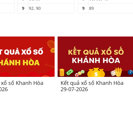
9
92, 90
9
89
 xổ số Khanh Hòa
Kết quả xổ số Khanh Hòa
026
29-07-2026