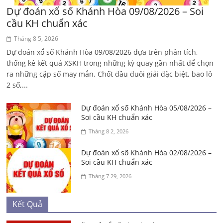
Dự đoán xổ số Khánh Hòa 09/08/2026 – Soi
cầu KH chuẩn xác
Tháng 8 5, 2026
Dự đoán xổ số Khánh Hòa 09/08/2026 dựa trên phân tích,
thống kê kết quả XSKH trong những kỳ quay gần nhất để chọn
ra những cặp số may mắn. Chốt đầu đuôi giải đặc biệt, bao lô
2 số,...
Dự đoán xổ số Khánh Hòa 05/08/2026 –
Soi cầu KH chuẩn xác
Tháng 8 2, 2026
Dự đoán xổ số Khánh Hòa 02/08/2026 –
Soi cầu KH chuẩn xác
Tháng 7 29, 2026
Kết Quả