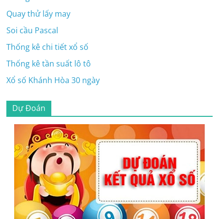
Quay thử lấy may
Soi cầu Pascal
Thống kê chi tiết xổ số
Thống kê tần suất lô tô
Xổ số Khánh Hòa 30 ngày
Dự Đoán