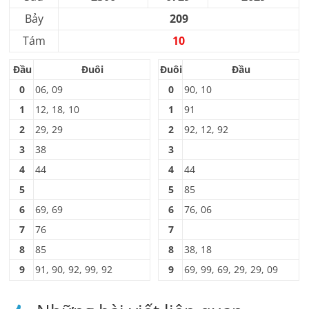
Bảy
209
Tám
10
Đầu
Đuôi
Đuôi
Đầu
0
06, 09
0
90, 10
1
12, 18, 10
1
91
2
29, 29
2
92, 12, 92
3
38
3
4
44
4
44
5
5
85
6
69, 69
6
76, 06
7
76
7
8
85
8
38, 18
9
91, 90, 92, 99, 92
9
69, 99, 69, 29, 29, 09