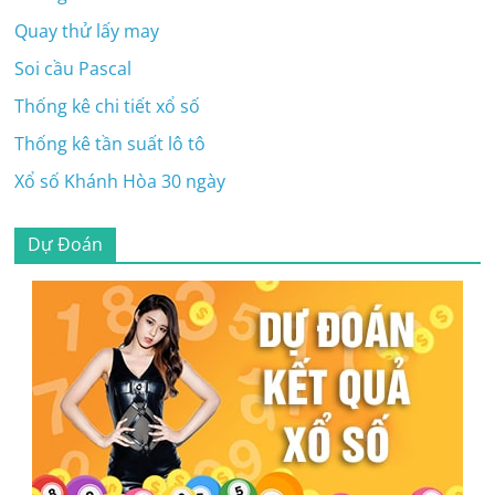
Quay thử lấy may
Soi cầu Pascal
Thống kê chi tiết xổ số
Thống kê tần suất lô tô
Xổ số Khánh Hòa 30 ngày
Dự Đoán