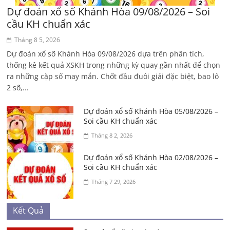
Dự đoán xổ số Khánh Hòa 09/08/2026 – Soi
cầu KH chuẩn xác
Tháng 8 5, 2026
Dự đoán xổ số Khánh Hòa 09/08/2026 dựa trên phân tích,
thống kê kết quả XSKH trong những kỳ quay gần nhất để chọn
ra những cặp số may mắn. Chốt đầu đuôi giải đặc biệt, bao lô
2 số,...
Dự đoán xổ số Khánh Hòa 05/08/2026 –
Soi cầu KH chuẩn xác
Tháng 8 2, 2026
Dự đoán xổ số Khánh Hòa 02/08/2026 –
Soi cầu KH chuẩn xác
Tháng 7 29, 2026
Kết Quả