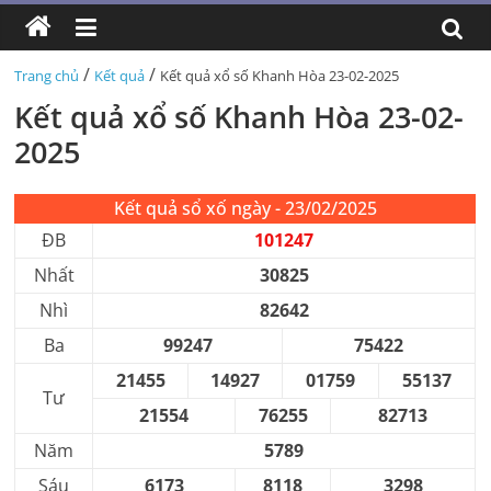
/
/
Trang chủ
Kết quả
Kết quả xổ số Khanh Hòa 23-02-2025
Kết quả xổ số Khanh Hòa 23-02-
2025
Kết quả sổ xố ngày - 23/02/2025
ĐB
101247
Nhất
30825
Nhì
82642
Ba
99247
75422
21455
14927
01759
55137
Tư
21554
76255
82713
Năm
5789
Sáu
6173
8118
3298