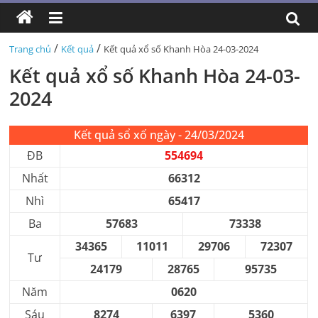
/
/
Trang chủ
Kết quả
Kết quả xổ số Khanh Hòa 24-03-2024
Kết quả xổ số Khanh Hòa 24-03-
2024
Kết quả sổ xố ngày - 24/03/2024
ĐB
554694
Nhất
66312
Nhì
65417
Ba
57683
73338
34365
11011
29706
72307
Tư
24179
28765
95735
Năm
0620
Sáu
8274
6397
5360