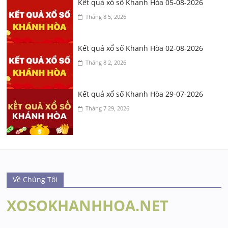
Kết quả xổ số Khanh Hòa 05-08-2026
Tháng 8 5, 2026
Kết quả xổ số Khanh Hòa 02-08-2026
Tháng 8 2, 2026
Kết quả xổ số Khanh Hòa 29-07-2026
Tháng 7 29, 2026
Về Chúng Tôi
XOSOKHANHHOA.NET