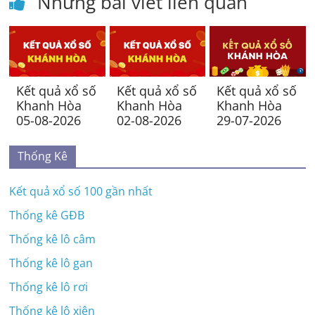
Những bài viết liên quan
Kết quả xổ số
Kết quả xổ số
Kết quả xổ số
Khanh Hòa
Khanh Hòa
Khanh Hòa
05-08-2026
02-08-2026
29-07-2026
Thống Kê
Kết quả xổ số 100 gần nhất
Thống kê GĐB
Thống kê lô câm
Thống kê lô gan
Thống kê lô rơi
Thống kê lô xiên