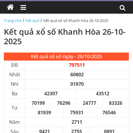
/
/
Trang chủ
Kết quả
Kết quả xổ số Khanh Hòa 26-10-2025
Kết quả xổ số Khanh Hòa 26-10-
2025
Kết quả sổ xố ngày - 26/10/2025
ĐB
797511
Nhất
60802
Nhì
01970
Ba
42307
43512
70199
76296
24777
83326
Tư
81939
75931
76546
Năm
2711
Sáu
9421
2755
0891