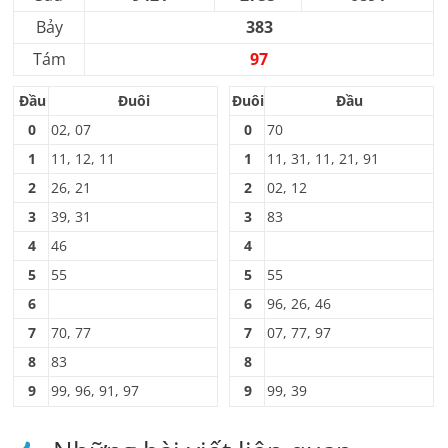
Bảy
383
Tám
97
Đầu
Đuôi
Đuôi
Đầu
0
02, 07
0
70
1
11, 12, 11
1
11, 31, 11, 21, 91
2
26, 21
2
02, 12
3
39, 31
3
83
4
46
4
5
55
5
55
6
6
96, 26, 46
7
70, 77
7
07, 77, 97
8
83
8
9
99, 96, 91, 97
9
99, 39