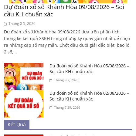
Dự đoán xổ số Khánh Hòa 09/08/2026 – Soi
cầu KH chuẩn xác
Tháng 8 5, 2026
Dự đoán xổ số Khánh Hòa 09/08/2026 dựa trên phân tích,
thống kê kết quả XSKH trong những kỳ quay gần nhất để chọn
ra những cặp số may mắn. Chốt đầu đuôi giải đặc biệt, bao lô
2 số,...
Dự đoán xổ số Khánh Hòa 05/08/2026 –
Soi cầu KH chuẩn xác
Tháng 8 2, 2026
Dự đoán xổ số Khánh Hòa 02/08/2026 –
Soi cầu KH chuẩn xác
Tháng 7 29, 2026
Kết Quả