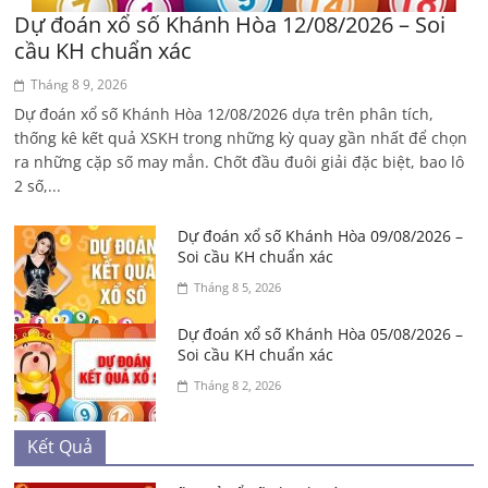
Dự đoán xổ số Khánh Hòa 12/08/2026 – Soi
cầu KH chuẩn xác
Tháng 8 9, 2026
Dự đoán xổ số Khánh Hòa 12/08/2026 dựa trên phân tích,
thống kê kết quả XSKH trong những kỳ quay gần nhất để chọn
ra những cặp số may mắn. Chốt đầu đuôi giải đặc biệt, bao lô
2 số,...
Dự đoán xổ số Khánh Hòa 09/08/2026 –
Soi cầu KH chuẩn xác
Tháng 8 5, 2026
Dự đoán xổ số Khánh Hòa 05/08/2026 –
Soi cầu KH chuẩn xác
Tháng 8 2, 2026
Kết Quả