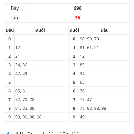
Bảy
698
Tám
36
Đầu
Đuôi
Đuôi
Đầu
0
0
90, 90, 70
1
12
1
81, 61, 21
2
21
2
12
3
34, 36
3
83
4
47, 49
4
34
5
5
65
6
65, 61
6
36
7
77, 70, 78
7
77, 47
8
81, 83, 88
8
78, 88, 98, 98
9
90, 90, 98, 98
9
49