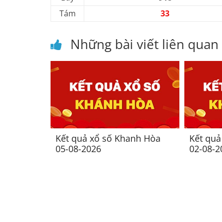
Tám
33
Những bài viết liên quan
Kết quả xổ số Khanh Hòa
Kết quả
05-08-2026
02-08-2