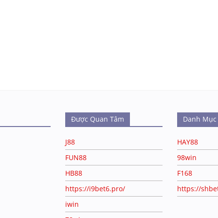
Được Quan Tâm
Danh Mục
J88
HAY88
FUN88
98win
HB88
F168
https://i9bet6.pro/
https://shbe
iwin