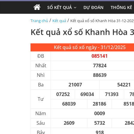
SỔ KẾT QUẢ
DỰ ĐOÁN
THỐNG KÊ
/
/
Trang chủ
Kết quả
Kết quả xổ số Khanh Hòa 31-12-202
Kết quả xổ số Khanh Hòa 3
Kết quả sổ xố ngày - 31/12/2025
ĐB
085141
Nhất
77824
Nhì
88639
Ba
21007
54221
07252
69034
71393
7
Tư
68039
28186
851
Năm
0009
Sáu
2609
5732
284
Bảy
918