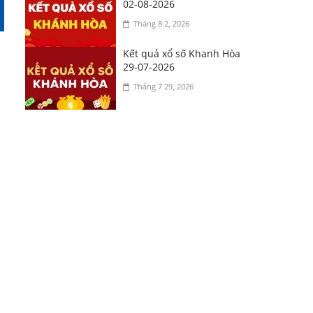
02-08-2026
Tháng 8 2, 2026
Kết quả xổ số Khanh Hòa
29-07-2026
Tháng 7 29, 2026