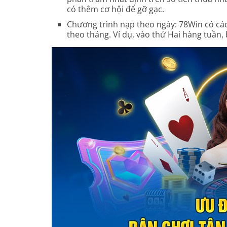
có thêm cơ hội để gỡ gạc.
Chương trình nạp theo ngày: 78Win có các
theo tháng. Ví dụ, vào thứ Hai hàng tuần