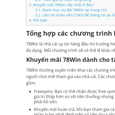
3.
Khuyến mãi 78Win cập nhật ở đâu?
3.1.
Danh mục ưu đãi 78Win tại trang chủ
3.2.
Liên hệ nhân viên CSKH để thông tin ưu đ
4.
Kết luận
Tổng hợp các chương trình
78Win là nhà cái uy tín hàng đầu thị trường h
đa dạng. Mỗi chương trình sẽ có thể lệ khác 
Khuyến mãi 78Win dành cho t
78Win thường xuyên triển khai các chương t
người chơi mới tham gia vào nhà cái. Các chư
gồm:
Freespins: Bạn có thể nhận được free spins
giá trị thấp hơn so với tiền thưởng nhưng
phải bỏ vốn.
Khuyến mãi hoàn trả: Khi bạn tham gia cá 
phần trăm nhất định trên số tiền thua nhấ