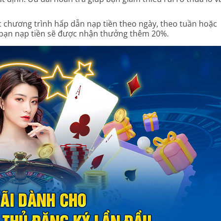
 chương trình hấp dẫn nạp tiền theo ngày, theo tuần hoặc
, bạn nạp tiền sẽ được nhận thưởng thêm 20%.