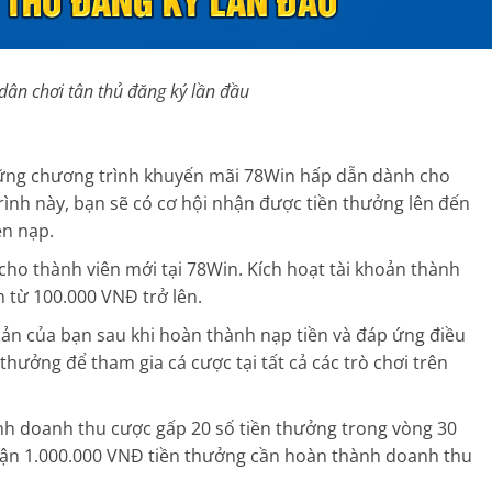
dân chơi tân thủ đăng ký lần đầu
hững chương trình khuyến mãi 78Win hấp dẫn dành cho
rình này, bạn sẽ có cơ hội nhận được tiền thưởng lên đến
ền nạp.
cho thành viên mới tại 78Win. Kích hoạt tài khoản thành
n từ 100.000 VNĐ trở lên.
ản của bạn sau khi hoàn thành nạp tiền và đáp ứng điều
thưởng để tham gia cá cược tại tất cả các trò chơi trên
h doanh thu cược gấp 20 số tiền thưởng trong vòng 30
hận 1.000.000 VNĐ tiền thưởng cần hoàn thành doanh thu