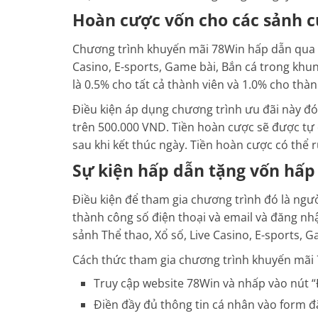
Hoàn cược vốn cho các sảnh c
Chương trình khuyến mãi 78Win hấp dẫn qua vi
Casino, E-sports, Game bài, Bắn cá trong khu
là 0.5% cho tất cả thành viên và 1.0% cho thàn
Điều kiện áp dụng chương trình ưu đãi này đó 
trên 500.000 VND. Tiền hoàn cược sẽ được tự 
sau khi kết thúc ngày. Tiền hoàn cược có thể 
Sự kiện hấp dẫn tặng vốn hấ
Điều kiện để tham gia chương trình đó là ngư
thành công số điện thoại và email và đăng nhậ
sảnh Thể thao, Xổ số, Live Casino, E-sports, G
Cách thức tham gia chương trình khuyến mãi
Truy cập website 78Win và nhấp vào nút “
Điền đầy đủ thông tin cá nhân vào form đ