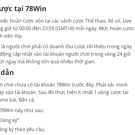
ược tại 78Win
ệc hoàn cược vốn tại các sảnh cược Thể thao, Xổ số, Live
ng giờ từ 00:00 đến 23:59 (GMT+8) mỗi ngày. Mức hoàn cược
h viên Vip.
là người chơi phải có doanh thu cược tối thiểu trong ngày
động cập nhật vào tài khoản người chơi trong vòng 24 giờ
rút ngay mà không tốn quá nhiều thời gian.
p dẫn
ời chơi chưa có tài khoản 78Win trước đây. Phải xác minh
p vào tài khoản. Sau đó thực hiện ít nhất 1 vòng cược tại
ame bài, Bắn cá.
 78Win này như sau:
Đăng ký”.
ăng ký theo yêu cầu.